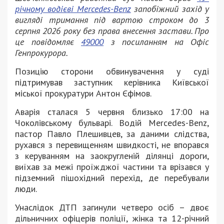
річному водієві Mercedes-Benz
запобіжний захід у
вигляді тримання під вартою строком до 3
серпня 2026 року без права внесення застави. Про
це повідомляє
49000
з посиланням на Офіс
Генпрокурора.
Позицію сторони обвинувачення у суді
підтримував заступник керівника Київської
міської прокуратури Антон Єфімов.
Аварія сталася 5 червня близько 17:00 на
Чоколівському бульварі. Водій Mercedes-Benz,
пастор Павло Плешивцев, за даними слідства,
рухався з перевищенням швидкості, не впорався
з керуванням на заокругленій ділянці дороги,
виїхав за межі проїжджої частини та врізався у
підземний пішохідний перехід, де перебували
люди.
Унаслідок ДТП загинули четверо осіб – двоє
дільничних офіцерів поліції, жінка та 12-річний