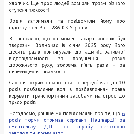
хлопчик. Ще троє людей зазнали травм різного
ступеня тяжкості.
Водія затримали та повідомили йому про
підозру за ч. 3 ст. 286 КК України.
Встановлено, що на момент аварії чоловік був
тверезим. Водночас із січня 2025 року його
десять разів притягували до адміністративної
відповідальності за порушення Правил
дорожнього руху, зокрема п’ять разів – за
перевищення швидкості.
Санкція інкримінованої статті передбачає до 10
років позбавлення волі з позбавленням права
керувати транспортними засобами на строк до
трьох років.
Нагадаємо, раніше ми повідомляли про те, що
6
років тюрми отримав сержант Нацгвардії за
смертельну ДТП та спробу незаконно
заволодіти чужим авто.