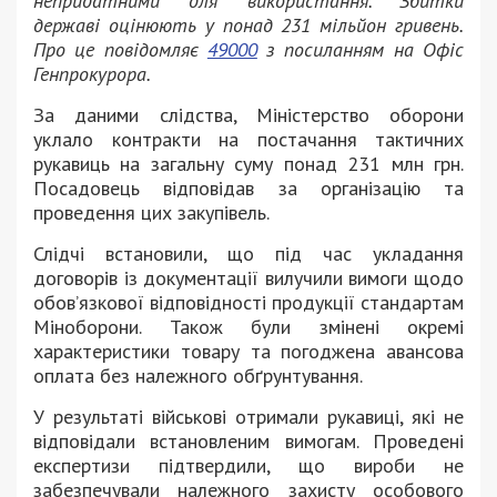
непридатними для використання. Збитки
державі оцінюють у понад 231 мільйон гривень.
Про це повідомляє
49000
з посиланням на Офіс
Генпрокурора.
За даними слідства, Міністерство оборони
уклало контракти на постачання тактичних
рукавиць на загальну суму понад 231 млн грн.
Посадовець відповідав за організацію та
проведення цих закупівель.
Слідчі встановили, що під час укладання
договорів із документації вилучили вимоги щодо
обов’язкової відповідності продукції стандартам
Міноборони. Також були змінені окремі
характеристики товару та погоджена авансова
оплата без належного обґрунтування.
У результаті військові отримали рукавиці, які не
відповідали встановленим вимогам. Проведені
експертизи підтвердили, що вироби не
забезпечували належного захисту особового