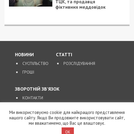
ТЦК, та продавця
фіктивних меддовідок
НОВИНИ
СТАТТІ
СУСПІЛЬСТВО
РОЗСЛІДУВАННЯ
ГРОШІ
ЗВОРОТНІЙ ЗВ’ЯЗОК
КОНТАКТИ
Ми використовуємо cookie для найкращого представлення
SUPPORT@49000.COM.UA
нашого сайту. Якщо Ви продовжите використовувати сайт,
ми вважатимемо, що Вас це влаштовує.
© 2026, ВСІ ПРАВА ЗАХИЩЕНІ
49000.COM.UA
OK