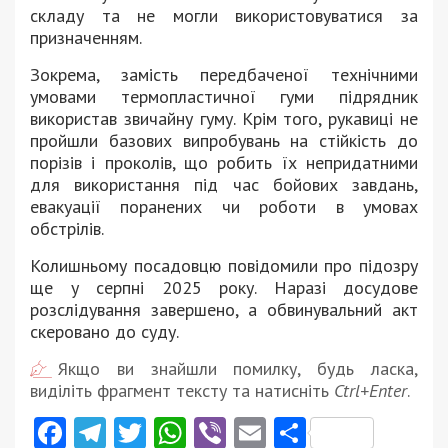
складу та не могли використовуватися за
призначенням.
Зокрема, замість передбаченої технічними
умовами термопластичної гуми підрядник
використав звичайну гуму. Крім того, рукавиці не
пройшли базових випробувань на стійкість до
порізів і проколів, що робить їх непридатними
для використання під час бойових завдань,
евакуації поранених чи роботи в умовах
обстрілів.
Колишньому посадовцю повідомили про підозру
ще у серпні 2025 року. Наразі досудове
розслідування завершено, а обвинувальний акт
скеровано до суду.
Якщо ви знайшли помилку, будь ласка,
виділіть фрагмент тексту та натисніть
Ctrl+Enter
.
Facebook
Telegram
Twitter
WhatsApp
Viber
Email
Поділити