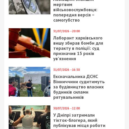
мертвим
військовослужбовця:
попередня версія –
самогубство
31/07/2026 - 20:00
Лаборант харківського
вишу збирав бомби для
теракту в поліції: суд
призначив 15 років
ув’язнення
31/07/2026 - 16:30
Ексначальника ДСНС
Вінниччини судитимуть
за будівництво власних
будинків силами
рятувальників
30/07/2026 - 12:00
У Дніпрі затримали
тікток-блогера, який
публікував місця роботи