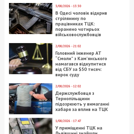
3/08/2026 - 13:30
В Одесі чоловік відкрив
стрілянину по
працівниках ТЦК:
поранено чотирьох
військовослужбовців
2/08/2026 - 21:02
Головний інженер АТ
“Смоли” з Кам’янського
намагався відкупитися
від СБУ за $50 тисяч:
вирок суду
2/08/2026 - 12:02
Держслужбовця з
Тернопільщини
підозрюють у вимаганні
хабаря за вплив на ТЦК
1/08/2026 - 17:47
У приміщенні ТЦК на
Львівщині знайшли