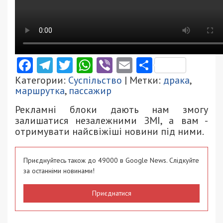
Facebook
Telegram
Twitter
WhatsApp
Viber
Email
Поділити
Категории:
Суспільство
| Метки:
драка
,
маршрутка
,
пассажир
Рекламні блоки дають нам змогу
залишатися незалежними ЗМІ, а вам -
отримувати найсвіжіші новини під ними.
Приєднуйтесь також до 49000 в Google News. Слідкуйте
за останніми новинами!
Приєднатися