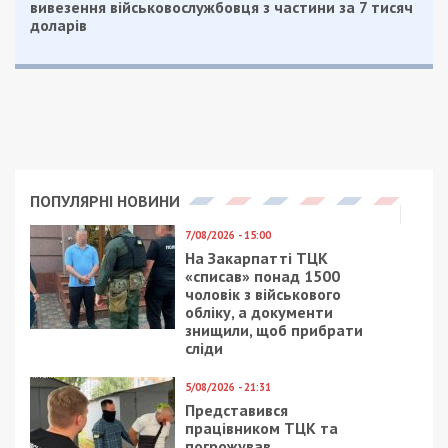
отримувати найсвіжіші новини під ними.
Приєднуйтесь також до 49000 в Google News. Слідкуйте
за останніми новинами!
Приєднатися
Читайте також
Предыдущая статья:
В центре Днепра поймали 11 змей: видео
Следующая статья:
В Днепре пассажир маршрутки ударил
водителя по голове: видео