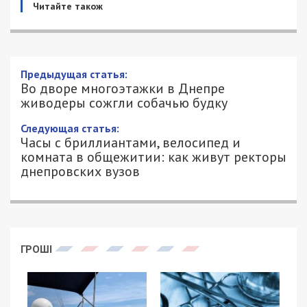
Читайте також
Во дворе многоэтажки в Днепре
живодеры сожгли собачью будку
24/04/2019 - 16:47
МАРИЯ АЛИЦЕНКО - СПЕЦИАЛЬНО
2487
ДЛЯ 49000.COM.UA
Возле жилых домов и спортивной площадки на
ж/м Победа живодеры подожгли самодельную
будку для бездомных собак. Инцидент
произошел вечером 23 апреля во дворе 47 дома
на бульваре Славы. В это время рядом с будкой
находились автомобили.
Надеюсь, никто из животных не пострадал. Но самую
малость – свой уголок и не очень обустроенное жилище