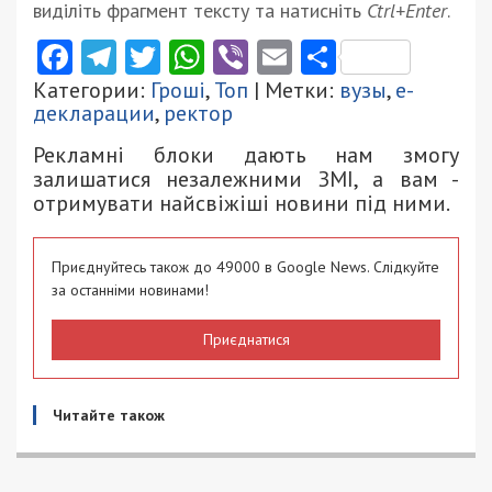
виділіть фрагмент тексту та натисніть
Ctrl+Enter
.
Facebook
Telegram
Twitter
WhatsApp
Viber
Email
Поділити
Категории:
Гроші
,
Топ
| Метки:
вузы
,
е-
декларации
,
ректор
Рекламні блоки дають нам змогу
залишатися незалежними ЗМІ, а вам -
отримувати найсвіжіші новини під ними.
Приєднуйтесь також до 49000 в Google News. Слідкуйте
за останніми новинами!
Приєднатися
Читайте також