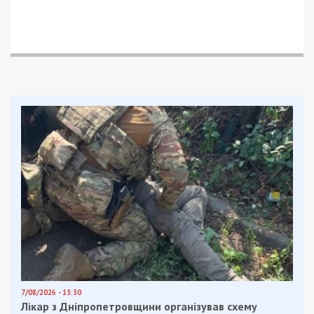
Facebook
Telegram
Twitter
WhatsApp
Viber
Email
Поділити
Категории:
Суспільство
| Метки:
бездомные собаки
,
живодеры
Рекламні блоки дають нам змогу
залишатися незалежними ЗМІ, а вам -