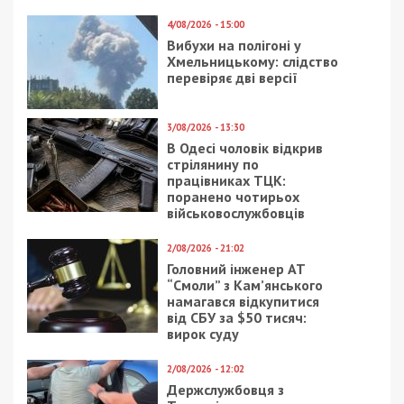
1/04/2020 - 16:37
5/02/2020 - 11:32
Премьер пообещал
Оформить социальные
старикам прибавку к
выплаты можно будет
пенсии в период
в два раза быстрее
карантина и после