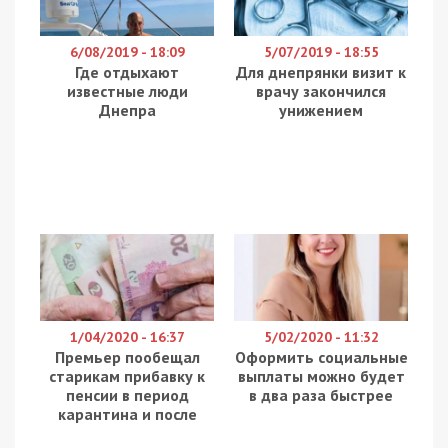
у них отобрали. Гореть этим нелюдям в аду, – об этом
рассказывает в группе
Facebook
Любовь Полторацкая.
Любители животных соорудили собачью будку
из старой мебели. Они утверждают, что собаки
были чипированы, их постоянно подкармливали
жильцы и дворники. С другой стороны, в
комментариях высказались противники
соседства с бездомными животными. Они
считают, что будке не место посреди двора, как
и своре собак. Мол, собаки являются
разносчиками инфекции и несут угрозу жизни
людей. По их словам, гореть в аду должны те,
кто этот рассадник утроил.