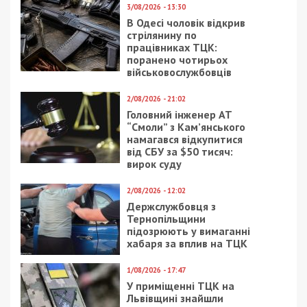
ворожими ударами
Дніпрі проводять
були Марганецька
рейди щодо
громада та райцентр
дотримання економії
електроенергії
6/07/2021 - 17:09
3/05/2026 - 10:30
Как депутат горсовета
Зеленський ввів санкції
Днепра через суд
проти колишнього
пытается защитить
керівника Офісу
незаконные билборды
президента Андрія
Богдана