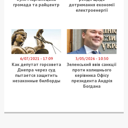
Шевченківський районний суд Києва обрав
49-
річному водієві Mercedes-Benz
запобіжний захід у
вигляді тримання під вартою строком до 3
серпня 2026 року без права внесення застави. Про
це повідомляє
49000
з посиланням на Офіс
Генпрокурора.
Позицію сторони обвинувачення у суді
підтримував заступник керівника Київської
міської прокуратури Антон Єфімов.
Аварія сталася 5 червня близько 17:00 на
Чоколівському бульварі. Водій Mercedes-Benz,
пастор Павло Плешивцев, за даними слідства,
рухався з перевищенням швидкості, не впорався
з керуванням на заокругленій ділянці дороги,
виїхав за межі проїжджої частини та врізався у
підземний пішохідний перехід, де перебували
люди.
Унаслідок ДТП загинули четверо осіб – двоє