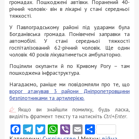
громадах. Пошкоджені автівки. Поранений 40-
річний чоловік- він в лікарні у стані середньої
тяжкості.
У Павлоградському районі під ударами була
Богданівська громада. Понівечені заправки та
автомобілі. У стані середньої тяжкості
госпіталізований 62-річний чоловік. Ще один
чоловік 40 років лікуватиметься амбулаторно.
Поцілили окупанти й по Кривому Рогу – там
пошкоджена інфраструктура.
Нагадаємо, раніше ми повідомляли про те, що
ворог атакував 3 райони Дніпропетровщини
безпілотниками та артилерією.
Якщо ви знайшли помилку, будь ласка,
виділіть фрагмент тексту та натисніть
Ctrl+Enter
.
Facebook
Telegram
Twitter
WhatsApp
Viber
Email
Поділити
Категории:
Суспільство
| Метки:
війна
,