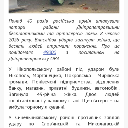
Понад 40 разів російська армія атакувала
чотири райони Дніпропетровщини
безпілотниками та артилерією вдень 8 червня
2026 року. Внаслідок ударів загинула жінка, ще
десять людей отримали поранення. Про це
повідомляє
49000
з посиланням на
Дніпропетровську ОВА.
У Нікопольському районі під ударом були
Нікополь, Марганецька, Покровська і Мирівська
громади. Понівечені підприємства, відділення
банку, магазин, приватні будинки, автомобілі.
Загинула 49-річна жінка. Двоє людей
госпіталізовані у важкому стані. Ще п’ятеро – на
амбулаторному лікуванні.
У Синельниківському районі противник завдав
удару по Слов’янській та Миколаївській