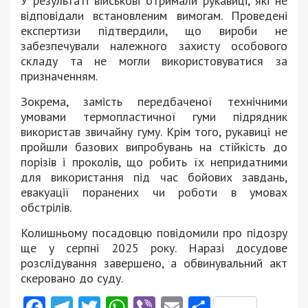
У результаті військові отримали рукавиці, які не
відповідали встановленим вимогам. Проведені
експертизи підтвердили, що вироби не
забезпечували належного захисту особового
складу та не могли використовуватися за
призначенням.
Зокрема, замість передбаченої технічними
умовами термопластичної гуми підрядник
використав звичайну гуму. Крім того, рукавиці не
пройшли базових випробувань на стійкість до
порізів і проколів, що робить їх непридатними
для використання під час бойових завдань,
евакуації поранених чи роботи в умовах
обстрілів.
Колишньому посадовцю повідомили про підозру
ще у серпні 2025 року. Наразі досудове
розслідування завершено, а обвинувальний акт
скеровано до суду.
Facebook
Telegram
Twitter
WhatsApp
Viber
Email
Поділити