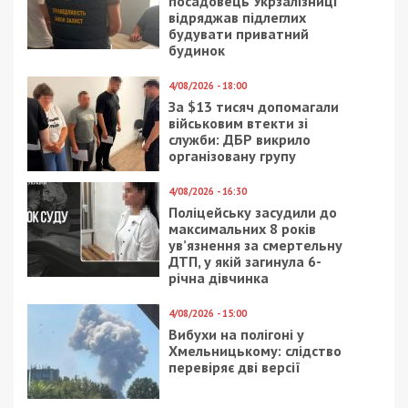
Предыдущая статья:
Затримали чоловіка, який влаштував
вибух у поштовому терміналі в Києві
Следующая статья:
Ексчиновник Міноборони допустив
закупівлю 300 тисяч непридатних для
військових рукавиць на 231 млн грн
СУСПІЛЬСТВО
25/07/2024 - 9:10
25/10/2022 - 9:45
Атаки на
Перевірили близько
Нікопольщину: під
400 підприємств: у