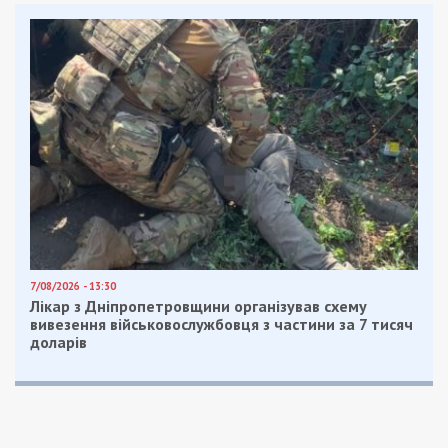
дільничних офіцерів поліції, жінка та 12-річний
хлопчик. Ще троє людей зазнали травм різного
ступеня тяжкості.
Водія затримали та повідомили йому про
підозру за ч. 3 ст. 286 КК України.
Встановлено, що на момент аварії чоловік був
тверезим. Водночас із січня 2025 року його
десять разів притягували до адміністративної
відповідальності за порушення Правил
дорожнього руху, зокрема п’ять разів – за
перевищення швидкості.
Санкція інкримінованої статті передбачає до 10
років позбавлення волі з позбавленням права
керувати транспортними засобами на строк до
трьох років.
Нагадаємо, раніше ми повідомляли про те, що
6
років тюрми отримав сержант Нацгвардії за
смертельну ДТП та спробу незаконно