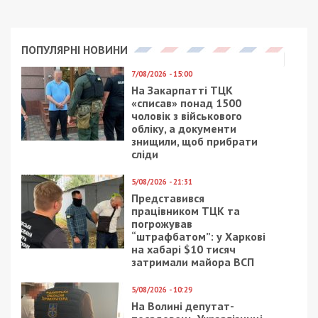
заволодіти чужим авто.
Facebook
Telegram
Twitter
WhatsApp
Viber
Email
Поділити
Категории:
Суспільство
| Метки:
Дтп
,
суд
Рекламні блоки дають нам змогу
залишатися незалежними ЗМІ, а вам -
отримувати найсвіжіші новини під ними.
Приєднуйтесь також до 49000 в Google News. Слідкуйте
за останніми новинами!
Приєднатися
Читайте також