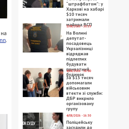
“штрафбатом”: у
Харкові на хабарі
$10 тисяч
затримали
майора ВСП
5/08/2026 - 10:29
 на
На Волині
депутат-
inn
.
посадовець
Укрзалізниці
відряджав
підлеглих
будувати
приватний
4/08/2026 - 18:00
будинок
За $13 тисяч
допомагали
військовим
втекти зі служби:
ДБР викрило
організовану
групу
4/08/2026 - 16:30
Поліцейську
засудили до