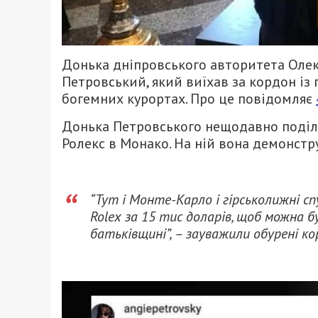
Донька дніпровського авторитета Олекс
Петровський, який виїхав за кордон із
богемних курортах. Про це повідомляє
Донька Петровського нещодавно поділил
Ролекс в Монако. На ній вона демонстру
“Тут і Монте-Карло і гірськолижні спу
Rolex за 15 тис доларів, щоб можна б
батьківщині”, – зауважили обурені к