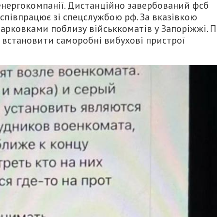
 енергокомпанії. Дистанційно завербований фсб
 співпрацює зі спецслужбою рф. За вказівкою
арковками поблизу військкоматів у Запоріжжі. П
 встановити саморобні вибухові пристрої