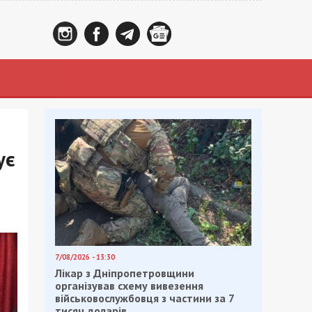
ує
7/08/2026 - 13:30
Лікар з Дніпропетровщини
організував схему вивезення
військовослужбовця з частини за 7
тисяч доларів