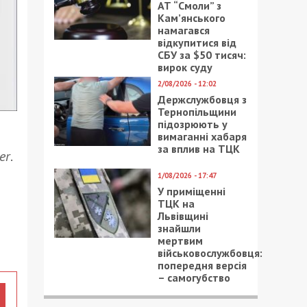
АТ “Смоли” з
Кам’янського
намагався
відкупитися від
СБУ за $50 тисяч:
вирок суду
2/08/2026 - 12:02
Держслужбовця з
Тернопільщини
підозрюють у
вимаганні хабаря
за вплив на ТЦК
er
.
1/08/2026 - 17:47
У приміщенні
ТЦК на
Львівщині
знайшли
мертвим
військовослужбовця:
попередня версія
– самогубство