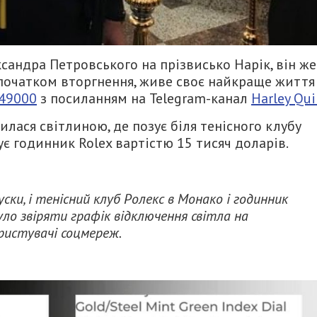
андра Петровського на прізвисько Нарік, він же
 початком вторгнення, живе своє найкраще життя
49000
з посиланням на Telegram-канал
Harley Qu
ася світлиною, де позує біля тенісного клубу
є годинник Rolex вартістю 15 тисяч доларів.
ски, і тенісний клуб Ролекс в Монако і годинник
уло звіряти графік відключення світла на
ористувачі соцмереж.