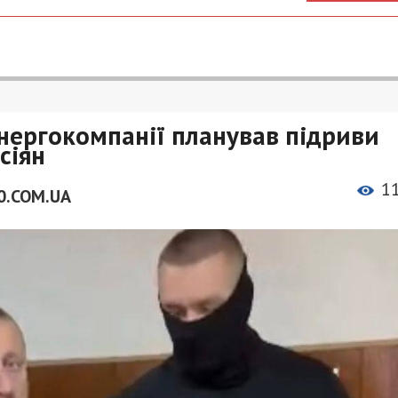
енергокомпанії планував підриви
сіян
1
0.COM.UA