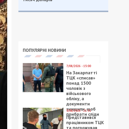
ПОПУЛЯРНІ НОВИНИ
7/08/2026 - 15:00
На Закарпатті
ТЦК «списав»
понад 1500
чоловік з
військового
обліку, а
документи
знищили, щоб
5/08/2026 - 21:31
прибрати сліди
Представився
працівником ТЦК
та погрожував