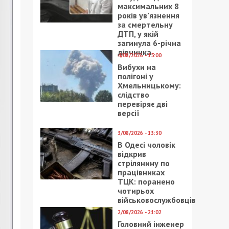
максимальних 8
років ув’язнення
за смертельну
ДТП, у якій
загинула 6-річна
дівчинка
4/08/2026 - 15:00
Вибухи на
полігоні у
Хмельницькому:
слідство
перевіряє дві
версії
3/08/2026 - 13:30
В Одесі чоловік
відкрив
стрілянину по
працівниках
ТЦК: поранено
чотирьох
військовослужбовців
2/08/2026 - 21:02
Головний інженер