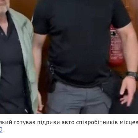
 який готував підриви авто співробітників місце
0
.