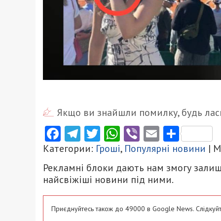
Якщо ви знайшли помилку, будь ласк
Facebook
Telegram
Twitter
WhatsApp
Viber
Email
Поділ
Категории:
Гроші
,
Популярні новини
| 
Рекламні блоки дають нам змогу залиш
найсвіжіші новини під ними.
Приєднуйтесь також до 49000 в Google News. Слідкуйт