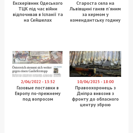
одного із загонів Державної служби з
надзвичайних ситуацій. Про це повідомляє
49000
з посиланням на Дніпропетровську
обласну прокуратуру.
Так, до суду скеровано обвинувальний акт
стосовно начальника одного з пожежно-
рятувальних загонів ГУ ДСНС України у
Дніпропетровській області за фактом службової
недбалості, що спричинила тяжкі наслідки (ч. 2
ст. 367 КК України).
Встановлено, що обвинувачений заключив
договір з товариством про закупівлю
автопідіймача на загальну суму майже 55 млн
грн.
Службовець належним чином не забезпечив
контроль правильності використання бюджетних
коштів.