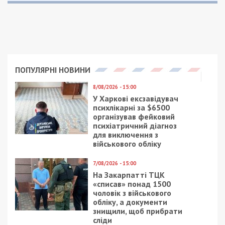
Предыдущая статья:
Екс-голова сільради на
Дніпропетровщині отримав 25 тисяч
гривень штрафу за 25 тисяч доларів
хабаря
Следующая статья:
На Львівщині військовий заплатить 17
тисяч за кількагодинну “самоволку”
ПОПУЛЯРНІ НОВИНИ