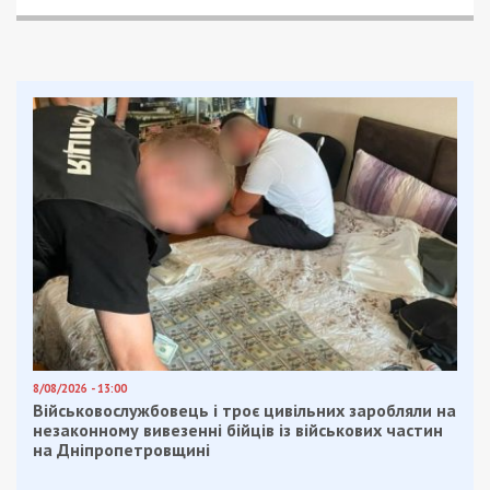
Через недбалість обвинуваченого держава
зазнала збитків на понад 4 млн грн.
Facebook
Telegram
Twitter
WhatsApp
Viber
Email
Поділити
Категории:
Гроші
,
Популярні новини
|
Метки:
гроші
,
ДСНС
,
збитки
Рекламні блоки дають нам змогу
залишатися незалежними ЗМІ, а вам -
отримувати найсвіжіші новини під ними.
Приєднуйтесь також до 49000 в Google News. Слідкуйте
за останніми новинами!
Приєднатися
Читайте також