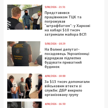
11/07/2024 - 13:30
21/06/2025 - 12:30
Екскерівник Одеського
Староста села на
ТЦК під час війни
Львівщині ганяв п’яним
відпочивав в Іспанії та
за кермом у
на Сейшелах
комендантську годину
2/06/2022 - 13:52
10/06/2025 - 18:00
Газовые поставки в
Правоохоронець з
Европу по-прежнему
Дніпра вивозив з
под вопросом
фронту до обласного
центру зброю