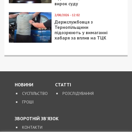
ПОПУЛЯРНІ НОВИНИ
8/08/2026 - 15:00
У Харкові ексзавідувач
психлікарні за $6500
організував фейковий
психіатричний діагноз
для виключення з
військового обліку
7/08/2026 - 15:00
На Закарпатті ТЦК
«списав» понад 1500
чоловік з військового
обліку, а документи
знищили, щоб прибрати