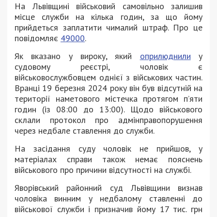
На Львівщині військовий самовільно залишив
місце служби на кілька годин, за що йому
прийдеться заплатити чималий штраф. Про це
повідомляє
49000
.
Як вказано у вироку, який
оприлюднили
у
судовому реєстрі, чоловік є
військовослужбовцем однієї з військових частин.
Вранці 19 березня 2024 року він був відсутній на
території наметового містечка протягом п’яти
годин (із 08:00 до 13:00). Щодо військового
склали протокол про адмінправопорушення
через недбале ставлення до служби.
На засідання суду чоловік не прийшов, у
матеріалах справи також немає пояснень
військового про причини відсутності на службі.
Яворівський районний суд Львівщини визнав
чоловіка винним у недбалому ставленні до
військової служби і призначив йому 17 тис. грн