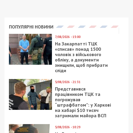
местах. На время реконструкции они будут
изучать новые системы, которые установят в
планетарии, а также ездить по школам города и
области с презентацией программы “Палитра
Вселенной”. После окончания реконструкции
Михаил Рябоконь пообещал, что сотрудников
будут обучать за свой счет и делать все, чтобы
они смогли наиболее качественно работать для
гостей планетария.
Сама же Юлия Зоц в комментарии
49000.com.ua
заявила, что ушла потому, что не видит
перспектив развития именно коммунального
учреждения “Днепровский планетарий”.
Согласно письму, нам ОО “Аэрокосмический
музейный центр культуры и образования
молодежи” закрыла доступ к помещениям, мол, мы
препятствуем хозяйственной деятельности.
Оставили лишь 30 квадратных метров
помещения. Возможно, там и будут какие-то
работы, будет новый центр, но горсовет передал
помещения общественной организации и