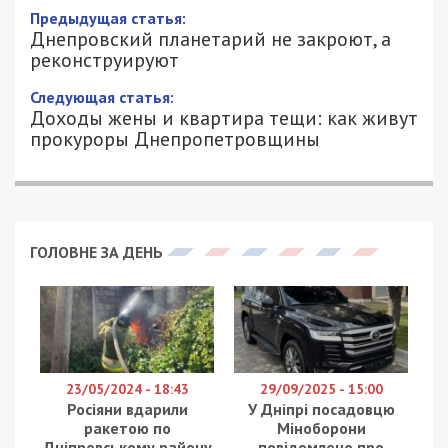
Днепровский планетарий не закроют, а
реконструируют
3/12/2018 - 16:14
АЛЕКСЕЙ ВАЛЕНКО - СПЕЦИАЛЬНО
2662
ДЛЯ 49000.COM.UA
Новость о закрытии Днепровского планетария,
который проработал полвека, взволновала
многих жителей города. Напомним, на сайте
планетария появилось
объявление
, что с 3
декабря учреждение будет закрыто для
посетителей, а работникам закрыли доступ к
основным помещениям. Однако, как выяснилось
позже, планетарий никто не закрывал, а лишь
планируют реконструировать.
Об этом сообщил заместитель городского
головы по гуманитарным вопросам Александр
Шикуленко. Чиновник объяснил, что резонансное