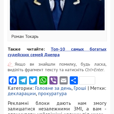
Роман Токарь
Также читайте:
Топ-10 самых богатых
судейских семей Днепра
Якщо ви знайшли помилку, будь ласка,
виділіть фрагмент тексту та натисніть
Ctrl+Enter
.
Facebook
Telegram
Twitter
WhatsApp
Viber
Email
Поділити
Категории:
Головне за день
,
Гроші
| Метки:
декларации
,
прокуратура
Рекламні блоки дають нам змогу
залишатися незалежними ЗМІ, а вам -