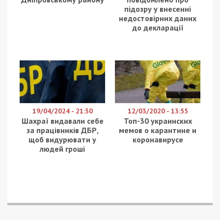
заявление написала экс-директор планетария
Юлия Зоц
, которая недавно сложила свои
полномочия. По мнению
Александра Шикуленко
,
она просто решила уйти, громко хлопнув дверью.
На самом деле здание планетария передали
общественной организации “Аэрокосмический
музейный центр культуры и образования
молодежи” в аренду на 15 лет, но с жестким
условием – в этом помещении будет работать
лишь планетарий. Более того, общественники
будут платить за аренду 26 тысяч гривен.
За это время, объясняет глава организации
Михаил Рябоконь, там отреставрируют
помещения, закупят самые современные
проекторные системы норвежской фирмы Norex,
научат сотрудников работать с новым
оборудованием. Первых посетителей, пообещал
активист, планетарий примет уже в начале лета,
а окончательно работы окончат к
декабрю-2019, то есть ровно через год.