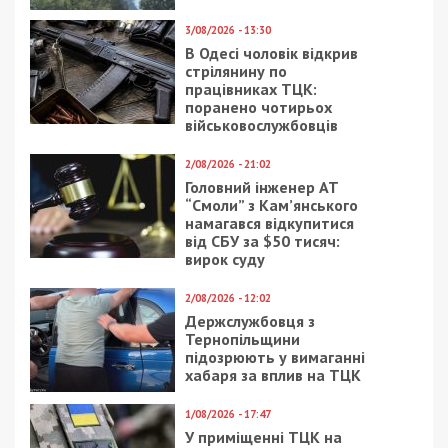
Категории:
Головне за день
,
Суспільство
|
Метки:
Noosphere
,
горсовет
,
Планетарий
Рекламні блоки дають нам змогу
залишатися незалежними ЗМІ, а вам -
отримувати найсвіжіші новини під ними.
Приєднуйтесь також до 49000 в Google News. Слідкуйте
за останніми новинами!
Приєднатися
Читайте також
Предыдущая статья:
История искалеченного котенка Перышко
окончилась хэппи-эндом