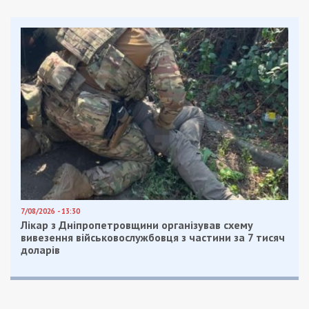
Мы решили создать научно-космический центр.
Пошли на переговоры с горсоветом и нам
предложили реконструировать уже
существующий планетарий. Мы привлекаем
деньги инвесторов, в том числе и международной
организации Noosphere. Ни копейки бюджетных
денег мы не тратим. Это наша пассионарная
инициатива, – заявил Михаил.
При этом, сам планетарий хотят расширить. К
2020 году Михаил Рябоконь пообещал, что на
крытой площадке возле планетария установят
модели космических аппаратов из “Южмаша”, а к
2021-му сделают стеклянную крышу, через
которую можно будет наблюдать за звездами.
При этом, отметил заместитель городского
головы Александр Шикуленко, коммунальное
учреждение “Днепровский планетарий” никто
закрывать не будет, работники будут на своих