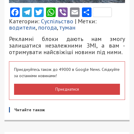
Facebook
Telegram
Twitter
WhatsApp
Viber
Email
Поділити
Категории:
Суспільство
| Метки:
водители
,
погода
,
туман
Рекламні блоки дають нам змогу
залишатися незалежними ЗМІ, а вам -
отримувати найсвіжіші новини під ними.
Приєднуйтесь також до 49000 в Google News. Слідкуйте
за останніми новинами!
Приєднатися
Читайте також