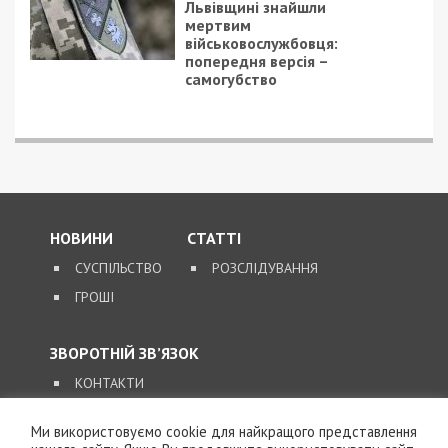
Следующая статья:
Водителей Днепра предупредили о
тумане и гололеде
ГОЛОВНЕ ЗА ДЕНЬ
23/05/2024 - 18:43
29/09/2025 - 15:00
Росіяни вдарили
У Дніпрі посадовцю
ракетою по
Міноборони
Дніпровському району
повідомлено про
підозру у внесенні
недостовірних даних
Ми використовуємо cookie для найкращого представлення
до декларації