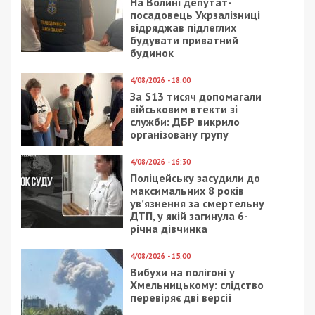
перспектив развития именно коммунального
учреждения я там не вижу, – заявил экс-директор
планетария.
Facebook
Telegram
Twitter
WhatsApp
Viber
Email
Поділити