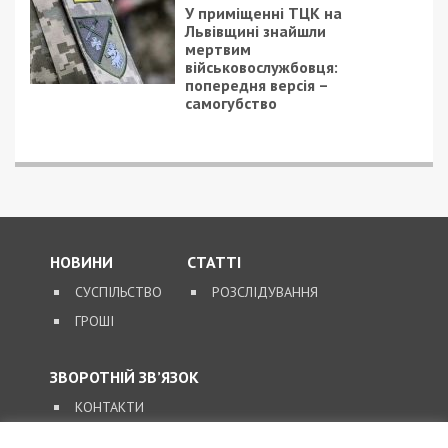
У приміщенні ТЦК на
Львівщині знайшли
мертвим
військовослужбовця:
попередня версія –
самогубство
НОВИНИ
СТАТТІ
СУСПІЛЬСТВО
РОЗСЛІДУВАННЯ
ГРОШІ
ЗВОРОТНІЙ ЗВ’ЯЗОК
КОНТАКТИ