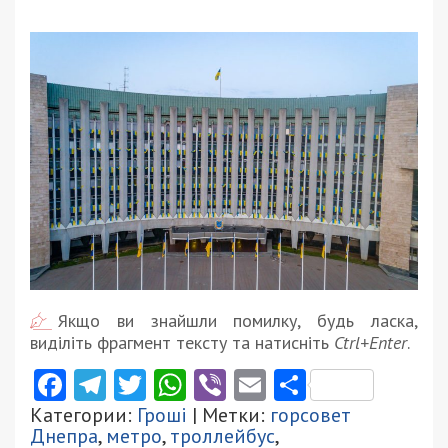
Якщо ви знайшли помилку, будь ласка,
виділіть фрагмент тексту та натисніть
Ctrl+Enter
.
Facebook
Telegram
Twitter
WhatsApp
Viber
Email
Поділити
Категории:
Гроші
| Метки:
горсовет
Днепра
,
метро
,
троллейбус
,