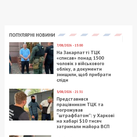
ПОПУЛЯРНІ НОВИНИ
7/08/2026 - 15:00
На Закарпатті ТЦК
«списав» понад 1500
чоловік з військового
обліку, а документи
знищили, щоб прибрати
сліди
5/08/2026 - 21:31
Представився
працівником ТЦК та
погрожував
“штрафбатом”: у Харкові
на хабарі $10 тисяч
затримали майора ВСП