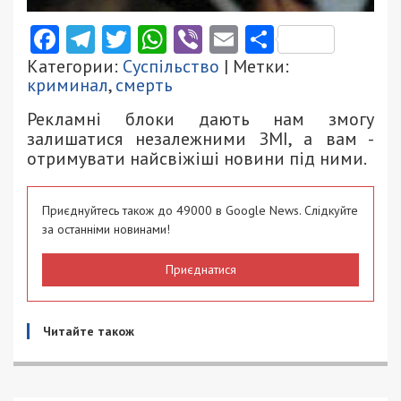
Facebook
Telegram
Twitter
WhatsApp
Viber
Email
Поділити
Категории:
Суспільство
| Метки:
криминал
,
смерть
Рекламні блоки дають нам змогу
залишатися незалежними ЗМІ, а вам -
отримувати найсвіжіші новини під ними.
Приєднуйтесь також до 49000 в Google News. Слідкуйте
за останніми новинами!
Приєднатися
Читайте також