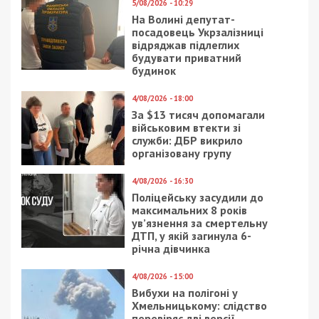
5/08/2026 - 10:29
На Волині депутат-
посадовець Укрзалізниці
відряджав підлеглих
будувати приватний
будинок
4/08/2026 - 18:00
За $13 тисяч допомагали
військовим втекти зі
служби: ДБР викрило
організовану групу
4/08/2026 - 16:30
Поліцейську засудили до
максимальних 8 років
ув’язнення за смертельну
ДТП, у якій загинула 6-
річна дівчинка
4/08/2026 - 15:00
Вибухи на полігоні у
Хмельницькому: слідство
перевіряє дві версії