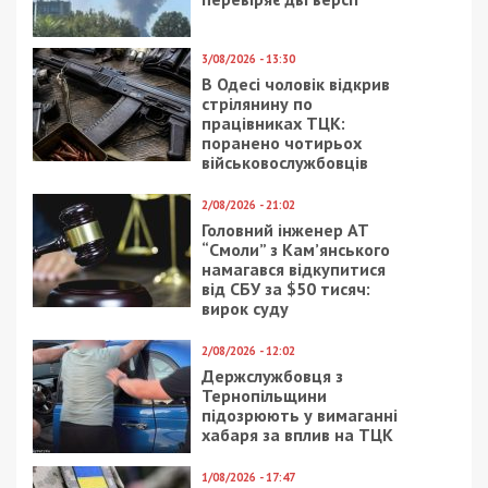
3/08/2026 - 13:30
В Одесі чоловік відкрив
стрілянину по
працівниках ТЦК:
поранено чотирьох
військовослужбовців
2/08/2026 - 21:02
Головний інженер АТ
“Смоли” з Кам’янського
намагався відкупитися
від СБУ за $50 тисяч:
вирок суду
2/08/2026 - 12:02
Держслужбовця з
Тернопільщини
підозрюють у вимаганні
хабаря за вплив на ТЦК
1/08/2026 - 17:47