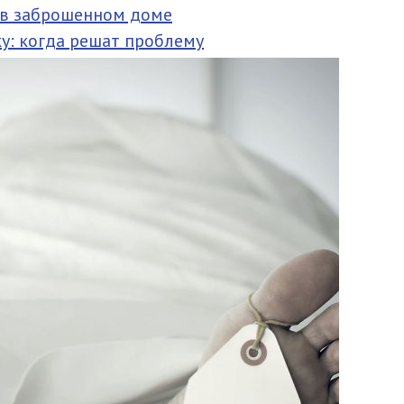
 в заброшенном доме
у: когда решат проблему