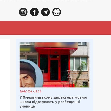
5/08/2026 - 13:24
У Хмельницькому директора мовної
школи підозрюють у розбещенні
учениць