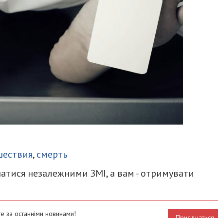
итися
шествия
,
смерть
атися незалежними ЗМІ, а вам - отримувати
е за останніми новинами!
Приєднатися