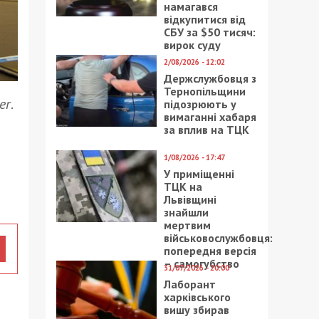
намагався
відкупитися від
СБУ за $50 тисяч:
вирок суду
2/08/2026 - 12:02
Держслужбовця з
Тернопільщини
er
.
підозрюють у
вимаганні хабаря
за вплив на ТЦК
1/08/2026 - 17:47
У приміщенні
ТЦК на
Львівщині
знайшли
мертвим
військовослужбовця:
попередня версія
– самогубство
31/07/2026 - 20:00
Лаборант
харківського
вишу збирав