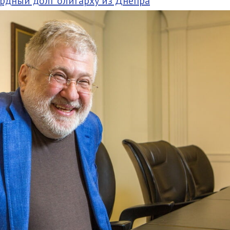
рдный долг олигарху из Днепра