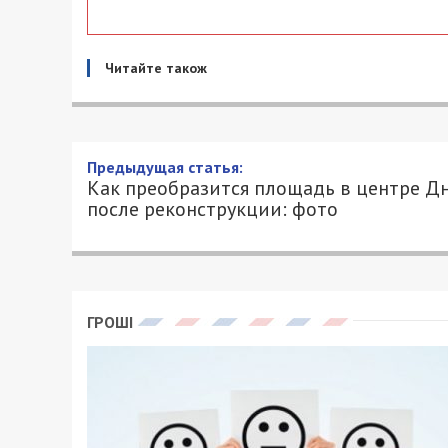
Читайте також
Как преобразится площадь
реконструкции: фото
11/06/2021 - 13:40
АЛЕКСЕЙ ВАЛЕНКО - СПЕЦИАЛЬНО ДЛЯ 
В Днепре началась реконструкция площа
появится пешеходная зона, которая п
безопасно пересекать территорию.
Дело в том, что сейчас им необходимо
создает опасность для детворы. Поэто
площади, примыкающая к зданиям, ста