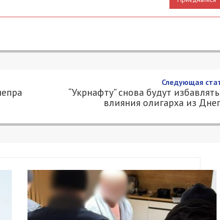
 в центре Днепра после
2
49000.COM.UA
ди Успенской. Тут высадят новые деревья, а та
озволит ученикам близлежащего лицея № 100
 переходить оживленную проезжую часть, что
му, после реконструкции южная часть Успенской
нет пешеходной.