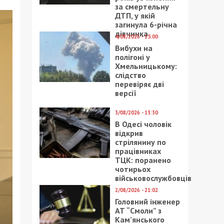
за смертельну
ДТП, у якій
загинула 6-річна
дівчинка
4/08/2026 - 15:00
Вибухи на
полігоні у
Хмельницькому:
слідство
перевіряє дві
версії
3/08/2026 - 13:30
В Одесі чоловік
відкрив
стрілянину по
працівниках
ТЦК: поранено
чотирьох
військовослужбовців
2/08/2026 - 21:02
Головний інженер
АТ “Смоли” з
Кам’янського