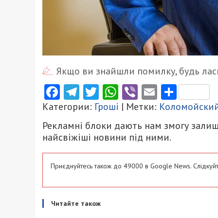
Якщо ви знайшли помилку, будь ласк
Facebook
Telegram
Twitter
WhatsApp
Viber
Email
Поділ
Категории:
Гроші
| Метки:
Коломойски
Рекламні блоки дають нам змогу залиш
найсвіжіші новини під ними.
Приєднуйтесь також до 49000 в Google News. Слідкуйт
Читайте також