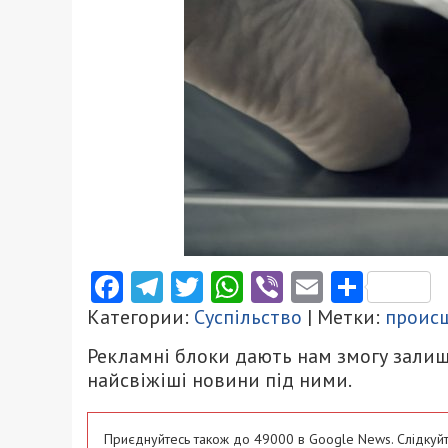
Facebook
Telegram
Twitter
WhatsApp
Viber
Email
Поділ
Категории:
Суспільство
| Метки:
проис
Рекламні блоки дають нам змогу залиш
найсвіжіші новини під ними.
Приєднуйтесь також до 49000 в Google News. Слідкуйт