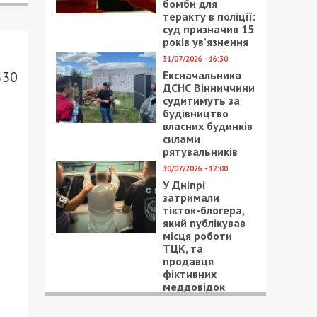
бомби для
теракту в поліції:
суд призначив 15
років ув’язнення
31/07/2026 - 16:30
Ексначальника
530
ДСНС Вінниччини
судитимуть за
будівництво
власних будинків
силами
рятувальників
30/07/2026 - 12:00
У Дніпрі
затримали
тікток-блогера,
який публікував
місця роботи
ТЦК, та
продавця
фіктивних
меддовідок