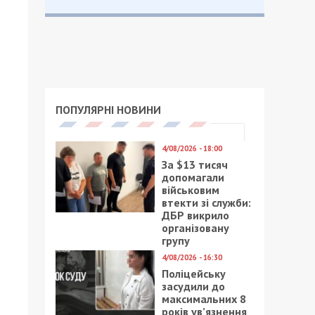
ПОПУЛЯРНІ НОВИНИ
4/08/2026 - 18:00
За $13 тисяч
допомагали
військовим
втекти зі служби:
ДБР викрило
організовану
групу
4/08/2026 - 16:30
Поліцейську
засудили до
максимальних 8
років ув’язнення