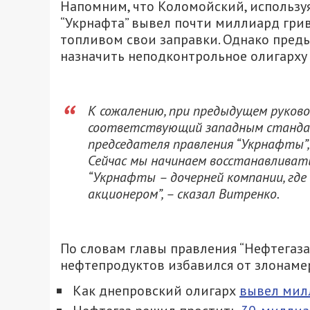
Напомним, что Коломойский, используя
“Укрнафта” вывел почти миллиард грив
топливом свои заправки. Однако преды
назначить неподконтрольное олигарху 
К сожалению, при предыдущем руков
соответствующий западным станда
председателя правления “Укрнафты”
Сейчас мы начинаем восстанавливать
“Укрнафты – дочерней компании, гд
акционером”, – сказал Витренко.
По словам главы правления “Нефтегаза
нефтепродуктов избавился от злонаме
Как днепровский олигарх
вывел мил