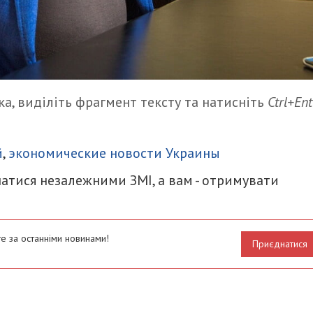
а, виділіть фрагмент тексту та натисніть
Ctrl+Ent
итися
й
,
экономические новости Украины
атися незалежними ЗМІ, а вам - отримувати
е за останніми новинами!
Приєднатися