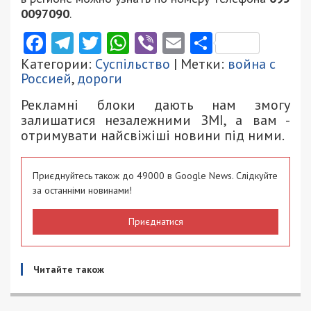
0097090
.
Facebook
Telegram
Twitter
WhatsApp
Viber
Email
Поділити
Категории:
Суспільство
| Метки:
война с
Россией
,
дороги
Рекламні блоки дають нам змогу
залишатися незалежними ЗМІ, а вам -
отримувати найсвіжіші новини під ними.
Приєднуйтесь також до 49000 в Google News. Слідкуйте
за останніми новинами!
Приєднатися
Читайте також