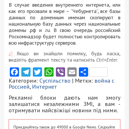
В случае введения внутреннего интернета, или
как его прозвали в мире – “Чебурнета”, все базы
данных по доменным именам скопируют в
национальную базу данных через национальные
домены .рф и .ru. В свою очередь российский
Роскомнадзор будет полностью контролировать
всю инфраструктуру серверов.
Якщо ви знайшли помилку, будь ласка,
виділіть фрагмент тексту та натисніть
Ctrl+Enter
.
Facebook
Telegram
Twitter
WhatsApp
Viber
Email
Поділити
Категории:
Суспільство
| Метки:
война с
Россией
,
Интернет
Рекламні блоки дають нам змогу
залишатися незалежними ЗМІ, а вам -
отримувати найсвіжіші новини під ними.
Приєднуйтесь також до 49000 в Google News. Слідкуйте