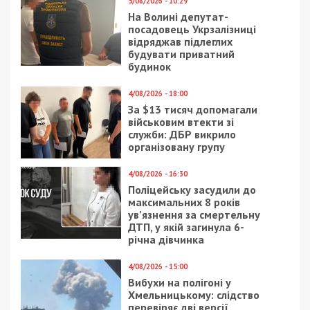
Коронавирус в Днепре:
В днепровском музее
стало известно о
«Машины Времени»
новых смертях
восстановили
уникальный
самодельный
автомобиль: фото
13/12/2018 - 2:15
29/10/2020 - 20:07
Заммэра Днепра
Совет
продегустировал соль,
нацбезопасности
которой посыпают
решил вопрос с
дороги: видео
законностью
вступление в
должность мэров
после местных
выборов