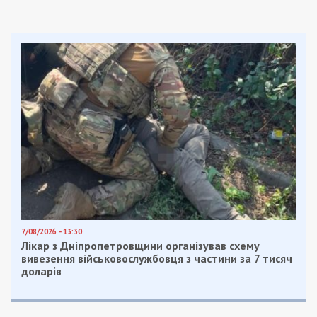
Facebook
Telegram
Twitter
WhatsApp
Viber
Email
Поділити
Категории:
Гроші
| Метки:
война с
Россией
,
фермеры
,
экономические
новости Днепра
Рекламні блоки дають нам змогу
залишатися незалежними ЗМІ, а вам -
отримувати найсвіжіші новини під ними.
Приєднуйтесь також до 49000 в Google News. Слідкуйте
за останніми новинами!
Приєднатися
Читайте також