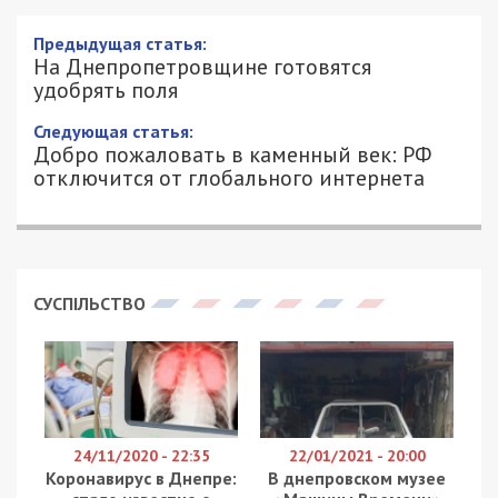
На Днепропетровщине готовятся
удобрять поля
7/03/2022 - 14:28
АЛЕКСЕЙ ВАЛЕНКО - СПЕЦИАЛЬНО
3291
ДЛЯ 49000.COM.UA
Фермеры Днепропетровской области готовы
засевать поля как только позволит погода. Об
этом порталу 49000.com.ua сообщила Тамара
Скорук, глава постоянной комиссии по вопросам
агропромышленного комплекса и социального
развития села областного совета.
В Минагрополитики подчеркивают, что для
посевной в военное время будут обеспечены все
необходимые условия. В частности, отменили
дополнительные процедуры сертификации и
фитосанитарные экспертизы. Также для