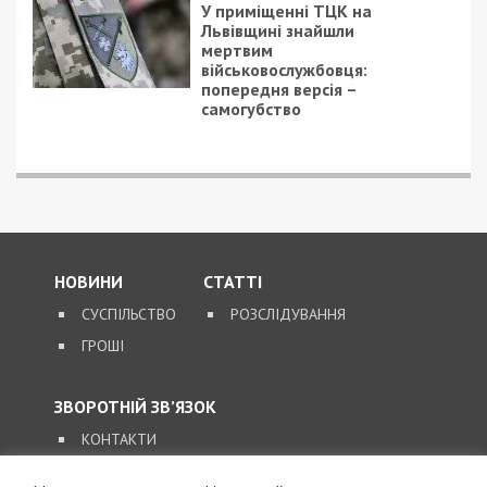
ПОПУЛЯРНІ НОВИНИ
7/08/2026 - 15:00
На Закарпатті ТЦК
«списав» понад 1500
чоловік з військового
обліку, а документи
знищили, щоб прибрати
сліди
5/08/2026 - 21:31
Представився
працівником ТЦК та
погрожував
“штрафбатом”: у Харкові
на хабарі $10 тисяч
затримали майора ВСП