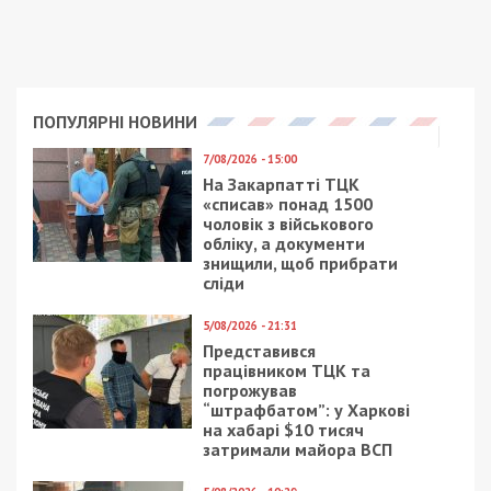
Предыдущая статья:
Пожелайте никого не простить: мэр
Днепра рассказал, что хочет услышать в
свою юбилей
Следующая статья:
“На некоторых трассах движение
ограничено”: какая ситуация на дорогах в
Днепре и области
СУСПІЛЬСТВО
24/11/2020 - 22:35
22/01/2021 - 20:00