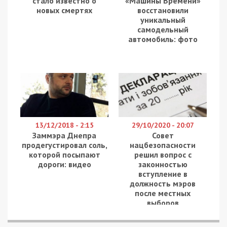
отдельных сотрудников, чья работа критически
важна в агросекторе, правительство предоставит
отсрочку от мобилизации и призыва на военную
службу.
В нашем регионе, по словам Тамары Скорук, все
удобрения и семена уже заготовлены. Как
только потеплеет, фермеры начнут засев.