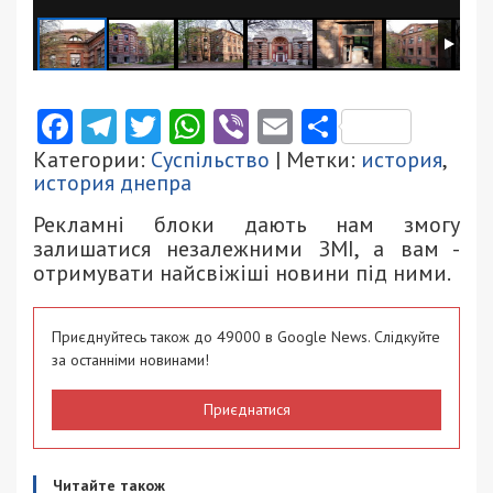
Facebook
Telegram
Twitter
WhatsApp
Viber
Email
Поділити
Категории:
Суспільство
| Метки:
история
,
история днепра
Рекламні блоки дають нам змогу
залишатися незалежними ЗМІ, а вам -
отримувати найсвіжіші новини під ними.
Приєднуйтесь також до 49000 в Google News. Слідкуйте
за останніми новинами!
Приєднатися
Читайте також