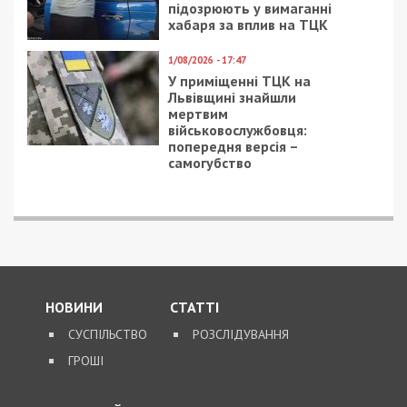
підозрюють у вимаганні
хабаря за вплив на ТЦК
1/08/2026 - 17:47
У приміщенні ТЦК на
Львівщині знайшли
мертвим
військовослужбовця:
попередня версія –
самогубство
НОВИНИ
СТАТТІ
СУСПІЛЬСТВО
РОЗСЛІДУВАННЯ
ГРОШІ