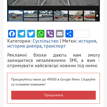
Facebook
Telegram
Twitter
WhatsApp
Viber
Email
Поділити
Категории:
Суспільство
| Метки:
история
,
история днепра
,
транспорт
Рекламні блоки дають нам змогу
залишатися незалежними ЗМІ, а вам -
отримувати найсвіжіші новини під ними.
Приєднуйтесь також до 49000 в Google News. Слідкуйте
за останніми новинами!
Приєднатися