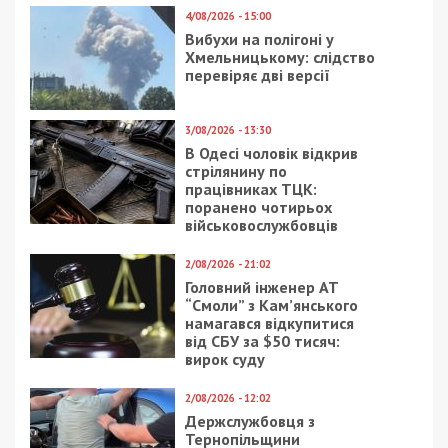
4/08/2026 - 15:00
Вибухи на полігоні у
Хмельницькому: слідство
перевіряє дві версії
3/08/2026 - 13:30
В Одесі чоловік відкрив
стрілянину по
працівниках ТЦК:
поранено чотирьох
військовослужбовців
2/08/2026 - 21:02
Головний інженер АТ
“Смоли” з Кам’янського
намагався відкупитися
від СБУ за $50 тисяч:
вирок суду
2/08/2026 - 12:02
Держслужбовця з
Тернопільщини