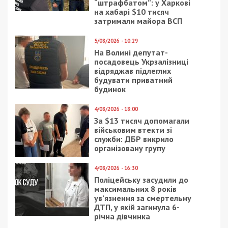
“штрафбатом”: у Харкові
на хабарі $10 тисяч
затримали майора ВСП
5/08/2026 - 10:29
На Волині депутат-
посадовець Укрзалізниці
відряджав підлеглих
будувати приватний
будинок
4/08/2026 - 18:00
За $13 тисяч допомагали
військовим втекти зі
служби: ДБР викрило
організовану групу
4/08/2026 - 16:30
Поліцейську засудили до
максимальних 8 років
ув’язнення за смертельну
ДТП, у якій загинула 6-
річна дівчинка