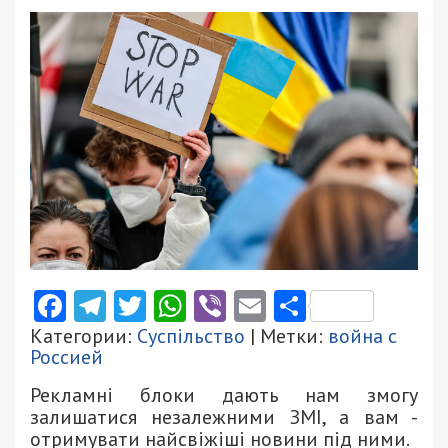
Facebook
Telegram
Twitter
WhatsApp
Viber
Email
Поділити
Категории:
Суспільство
| Метки:
война с
Россией
Рекламні блоки дають нам змогу
залишатися незалежними ЗМІ, а вам -
отримувати найсвіжіші новини під ними.