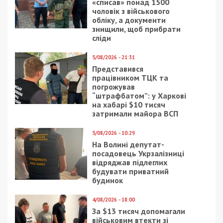
«списав» понад 1500
чоловік з військового
обліку, а документи
знищили, щоб прибрати
сліди
5/08/2026 - 21:31
Представився
працівником ТЦК та
погрожував
“штрафбатом”: у Харкові
на хабарі $10 тисяч
затримали майора ВСП
5/08/2026 - 10:29
На Волині депутат-
посадовець Укрзалізниці
відряджав підлеглих
будувати приватний
будинок
4/08/2026 - 18:00
За $13 тисяч допомагали
військовим втекти зі