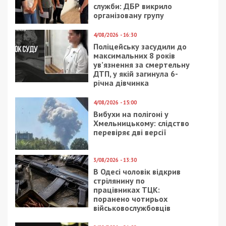
служби: ДБР викрило
організовану групу
4/08/2026 - 16:30
Поліцейську засудили до
максимальних 8 років
ув’язнення за смертельну
ДТП, у якій загинула 6-
річна дівчинка
4/08/2026 - 15:00
Вибухи на полігоні у
Хмельницькому: слідство
перевіряє дві версії
3/08/2026 - 13:30
В Одесі чоловік відкрив
стрілянину по
працівниках ТЦК:
поранено чотирьох
військовослужбовців