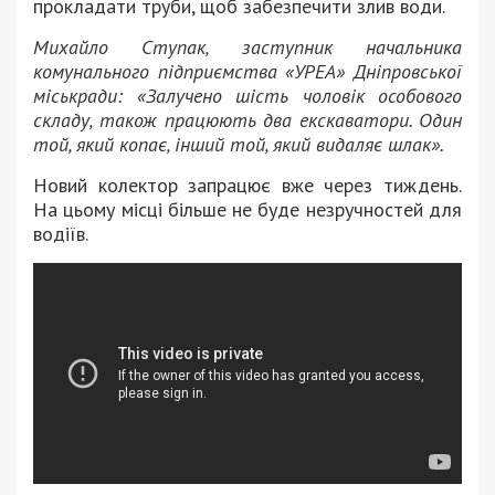
прокладати труби, щоб забезпечити злив води.
Михайло Ступак, заступник начальника
комунального підприємства «УРЕА» Дніпровської
міськради: «Залучено шість чоловік особового
складу, також працюють два екскаватори. Один
той, який копає, інший той, який видаляє шлак».
Новий колектор запрацює вже через тиждень.
На цьому місці більше не буде незручностей для
водіїв.