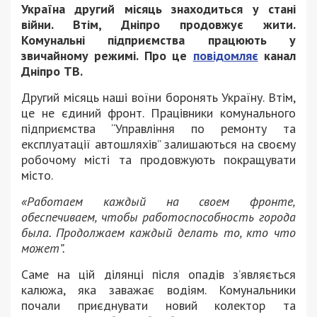
Україна другий місяць знаходиться у стані
війни. Втім, Дніпро продовжує жити.
Комунальні підприємства працюють у
звичайному режимі. Про це
повідомляє
канал
Дніпро ТВ.
Другий місяць наші воїни боронять Україну. Втім,
це не єдиний фронт. Працівники комунального
підприємства “Управління по ремонту та
експлуатації автошляхів” залишаються на своєму
робочому місті та продовжують покращувати
місто.
«Работаем каждый на своем фронте,
обеспечиваем, чтобы работоспособность города
была. Продолжаем каждый делать то, кто что
может”.
Саме на цій ділянці після опадів з’являється
калюжа, яка заважає водіям. Комунальники
почали приєднувати новий колектор та