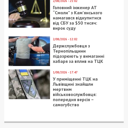
2/08/2026 - 21:02
Головний інженер АТ
“Смоли” з Кам’янського
намагався відкупитися
від СБУ за $50 тисяч:
вирок суду
2/08/2026 - 12:02
Держслужбовця з
Тернопільщини
підозрюють у вимаганні
хабаря за вплив на ТЦК
1/08/2026 - 17:47
У приміщенні ТЦК на
Львівщині знайшли
мертвим
військовослужбовця:
попередня версія –
самогубство