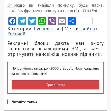
Якщо ви знайшли помилку, будь ласка,
виділіть фрагмент тексту та натисніть
Ctrl+Enter
.
Facebook
Telegram
Twitter
WhatsApp
Viber
Email
Поділити
Категории:
Суспільство
| Метки:
война с
Россией
Рекламні блоки дають нам змогу
залишатися незалежними ЗМІ, а вам -
отримувати найсвіжіші новини під ними.
Приєднуйтесь також до 49000 в Google News. Слідкуйте
за останніми новинами!
Приєднатися
Читайте також