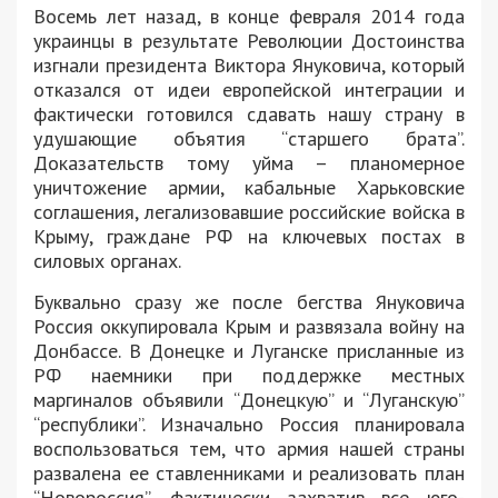
Восемь лет назад, в конце февраля 2014 года
украинцы в результате Революции Достоинства
изгнали президента Виктора Януковича, который
отказался от идеи европейской интеграции и
фактически готовился сдавать нашу страну в
удушающие объятия “старшего брата”.
Доказательств тому уйма – планомерное
уничтожение армии, кабальные Харьковские
соглашения, легализовавшие российские войска в
Крыму, граждане РФ на ключевых постах в
силовых органах.
Буквально сразу же после бегства Януковича
Россия оккупировала Крым и развязала войну на
Донбассе. В Донецке и Луганске присланные из
РФ наемники при поддержке местных
маргиналов объявили “Донецкую” и “Луганскую”
“республики”. Изначально Россия планировала
воспользоваться тем, что армия нашей страны
развалена ее ставленниками и реализовать план
“Новороссия”, фактически захватив все юго-