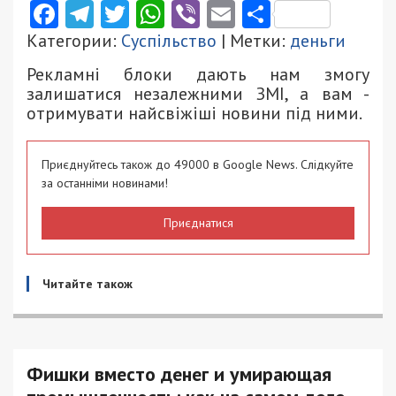
Facebook
Telegram
Twitter
WhatsApp
Viber
Email
Поділити
Категории:
Суспільство
| Метки:
деньги
Рекламні блоки дають нам змогу
залишатися незалежними ЗМІ, а вам -
отримувати найсвіжіші новини під ними.
Приєднуйтесь також до 49000 в Google News. Слідкуйте
за останніми новинами!
Приєднатися
Читайте також
Фишки вместо денег и умирающая