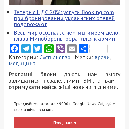
Теперь с НДС 20%: услуги Booking.com
при бронировании украинских отелей
подорожают
Весь мир осознал, с чем мы имеем дело:
глава Минобороны обратился к армии
Facebook
Telegram
Twitter
WhatsApp
Viber
Email
Поділити
Категории:
Суспільство
| Метки:
врачи
,
медицина
Рекламні блоки дають нам змогу
залишатися незалежними ЗМІ, а вам -
отримувати найсвіжіші новини під ними.
Приєднуйтесь також до 49000 в Google News. Слідкуйте
за останніми новинами!
Приєднатися