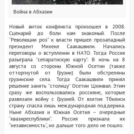
Война в Абхазии
Новый виток конфликта произошел в 2008.
Сценарий до боли нам знакомый. После
“Революции роз” к власти пришел прозападный
президент Михеил Саакашвили. Начались
переговоры о вступлении в НАТО. Тогда Россия
разыграла “сепаратискую карту”. В ночь на 8
августа со стороны Южной Осетии (также
отторгнутой от Грузии) были обстреляны
грузинские села. Тогда Саакашвили принял
решение занять “столицу” Осетии Цхинвал. Этим
сразу же воспользовались россияне, которые
развязали войну с Грузией. От взятия Тбилиси
страну спасла лишь международная поддержка.
Ныне Абхазия и Южная Осетия – очередные
“квазиреспублики”. Россия признала их
“независимость”, но дальше того дело не пошло.