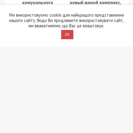
комунального
новый жилой комплекс,
підприємства
который построят в
Бориспільщини завдав
центре
Ми використовуємо cookie для найкращого представлення
збитків під час
нашого сайту. Якщо Ви продовжите використовувати сайт,
закупівлі генераторів
ми вважатимемо, що Вас це влаштовує.
OK