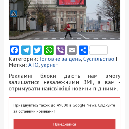
Facebook
Telegram
Twitter
WhatsApp
Viber
Email
Поділити
Категории:
Головне за день
,
Суспільство
|
Метки:
АТО
,
укрнет
Рекламні блоки дають нам змогу
залишатися незалежними ЗМІ, а вам -
отримувати найсвіжіші новини під ними.
Приєднуйтесь також до 49000 в Google News. Слідкуйте
за останніми новинами!
Приєднатися