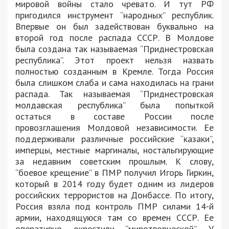
мировой войны стало чревато. И тут РФ
пригодился инструмент “народных” республик.
Впервые он был задействован буквально на
второй год после распада СССР. В Молдове
была создана так называемая “Приднестровская
республика”. Этот проект нельзя назвать
полностью созданным в Кремле. Тогда Россия
была слишком слаба и сама находилась на грани
распада. Так называемая “Приднестровская
молдавская республика” была попыткой
остаться в составе России после
провозглашения Молдовой независимости. Ее
поддерживали различные российские “казаки”,
имперцы, местные маргиналы, ностальгирующие
за недавним советским прошлым. К слову,
“боевое крещение” в ПМР получил Игорь Гиркин,
который в 2014 году будет одним из лидеров
российских террористов на Донбассе. По итогу,
Россия взяла под контроль ПМР силами 14-й
армии, находящуюся там со времен СССР. Ее
оперативно окрестили “миротворческой”. У