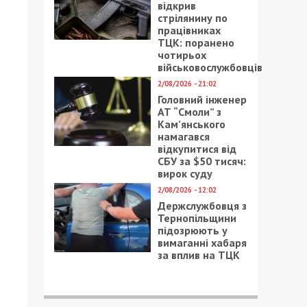
відкрив
стрілянину по
працівниках
ТЦК: поранено
чотирьох
військовослужбовців
2/08/2026 - 21:02
Головний інженер
АТ “Смоли” з
Кам’янського
намагався
відкупитися від
СБУ за $50 тисяч:
вирок суду
2/08/2026 - 12:02
Держслужбовця з
Тернопільщини
підозрюють у
вимаганні хабаря
за вплив на ТЦК