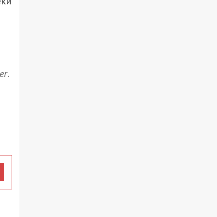
еки
er
.