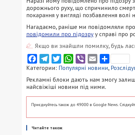
Наразі йому повідомлено про підозру
дорожнього руху, що спричинило смерт
покарання у вигляді позбавлення
волі н
Нагадаємо, раніше ми повідомляли про 
повідомили про підозру
у справі про р
Якщо ви знайшли помилку, будь ласк
Facebook
Telegram
Twitter
WhatsApp
Viber
Email
Поділ
Категории:
Популярні новини
,
Розсліду
Рекламні блоки дають нам змогу залиш
найсвіжіші новини під ними.
Приєднуйтесь також до 49000 в Google News. Слідкуйт
Читайте також