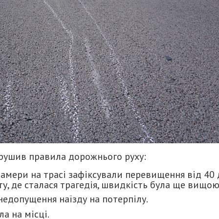
орушив правила дорожнього руху:
амери на трасі зафіксували перевищення від 40 
ту, де сталася трагедія, швидкість була ще вищою
недопущення наїзду на потерпілу.
а на місці.