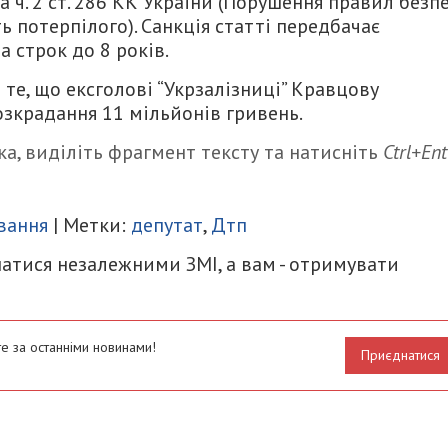
за ч. 2 ст. 286 КК України (Порушення правил безп
ь потерпілого).
Санкція статті передбачає
а строк до 8 років.
те, що ексголові “Укрзалізниці” Кравцову
озкрадання 11 мільйонів гривень.
а, виділіть фрагмент тексту та натисніть
Ctrl+Ent
итися
вання
| Метки:
депутат
,
Дтп
атися незалежними ЗМІ, а вам - отримувати
е за останніми новинами!
Приєднатися