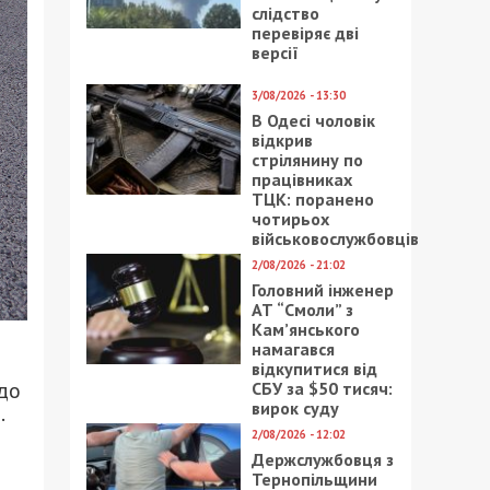
слідство
перевіряє дві
версії
3/08/2026 - 13:30
В Одесі чоловік
відкрив
стрілянину по
працівниках
ТЦК: поранено
чотирьох
військовослужбовців
2/08/2026 - 21:02
Головний інженер
АТ “Смоли” з
Кам’янського
намагався
відкупитися від
до
СБУ за $50 тисяч:
вирок суду
.
2/08/2026 - 12:02
Держслужбовця з
Тернопільщини