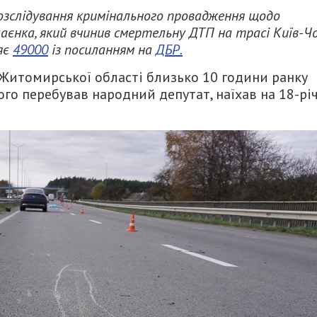
озслідування кримінального провадження щодо
аєнка, який вчинив смертельну ДТП на трасі Київ-Ч
яє
49000
із посиланням на
ДБР.
і Житомирської області близько 10 години ранку
ого перебував народний депутат, наїхав на 18-рі