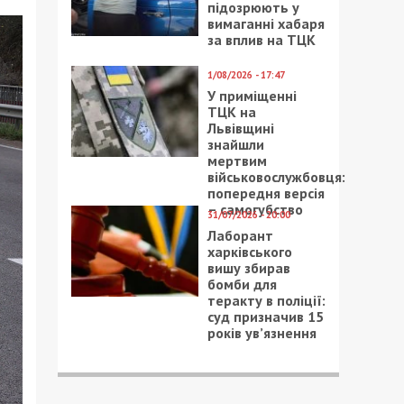
підозрюють у
вимаганні хабаря
за вплив на ТЦК
1/08/2026 - 17:47
У приміщенні
ТЦК на
Львівщині
знайшли
мертвим
військовослужбовця:
попередня версія
– самогубство
31/07/2026 - 20:00
Лаборант
харківського
вишу збирав
бомби для
теракту в поліції:
суд призначив 15
років ув’язнення