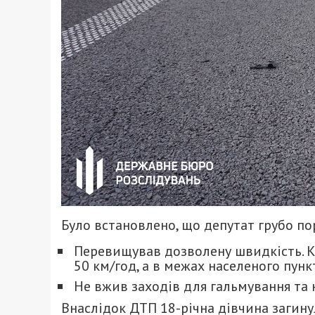
Було встановлено, що депутат грубо п
Перевищував дозволену швидкість. К
50 км/год, а в межах населеного пунк
Не вжив заходів для гальмування та 
Внаслідок ДТП 18-річна дівчина загинул