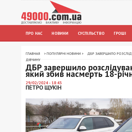
ПРО НАС
НОВИНИ
СУСПІЛЬСТВО
ГРОШІ
ГЛАВНАЯ
>
ПОПУЛЯРНІ НОВИНИ
>
ДБР ЗАВЕРШИЛО РОЗСЛІДУ
ДІВЧИНУ
ДБР завершило розслідуван
який збив насмерть 18-річ
29/02/2024 - 18:43
ПЕТРО ЩУКІН