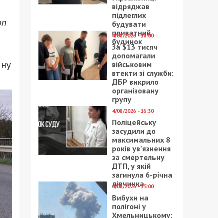
відряджав
підлеглих
оп
будувати
приватний
4/08/2026 - 18:00
будинок
За $13 тисяч
допомагали
чну
військовим
втекти зі служби:
ДБР викрило
організовану
групу
4/08/2026 - 16:30
Поліцейську
засудили до
максимальних 8
років ув’язнення
за смертельну
ДТП, у якій
загинула 6-річна
дівчинка
4/08/2026 - 15:00
Вибухи на
полігоні у
Хмельницькому: