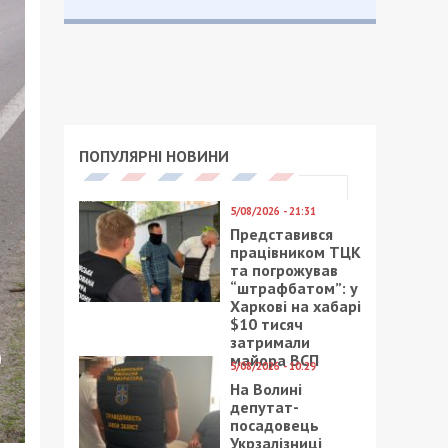
ПОПУЛЯРНІ НОВИНИ
5/08/2026 - 21:31
Представився
працівником ТЦК
та погрожував
“штрафбатом”: у
Харкові на хабарі
$10 тисяч
затримали
майора ВСП
5/08/2026 - 10:29
На Волині
депутат-
посадовець
Укрзалізниці