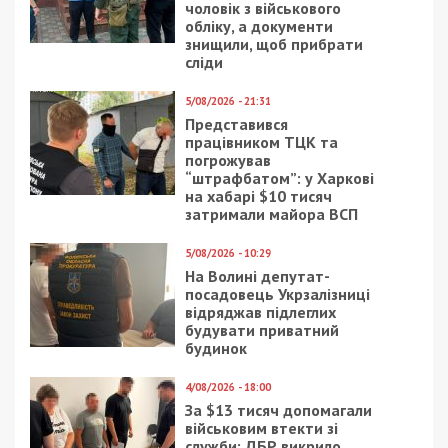
Рекламні блоки дають нам змогу
залишатися незалежними ЗМІ, а вам -
отримувати найсвіжіші новини під ними.
Приєднуйтесь також до 49000 в Google News. Слідкуйте
за останніми новинами!
Приєднатися
Читайте також
Предыдущая статья:
У Кривому Розі КП планує закупити квіти-
багаторічники майже на 750 тисяч
гривень
Следующая статья: