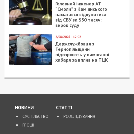
3/12/2019 - 10:36
4/02/2020 - 18:05
На Днепропетровщине
Возле днепровского
из-за хамства
общежития потекла
главврача без помощи
горячая река: фото,
могут остаться более
видео
5000 человек