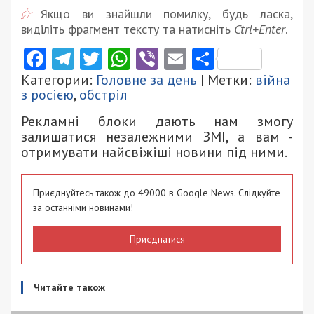
Якщо ви знайшли помилку, будь ласка,
виділіть фрагмент тексту та натисніть
Ctrl+Enter
.
Facebook
Telegram
Twitter
WhatsApp
Viber
Email
Поділити
Категории:
Головне за день
| Метки:
війна
з росією
,
обстріл
Рекламні блоки дають нам змогу
залишатися незалежними ЗМІ, а вам -
отримувати найсвіжіші новини під ними.
Приєднуйтесь також до 49000 в Google News. Слідкуйте
за останніми новинами!
Приєднатися
Читайте також