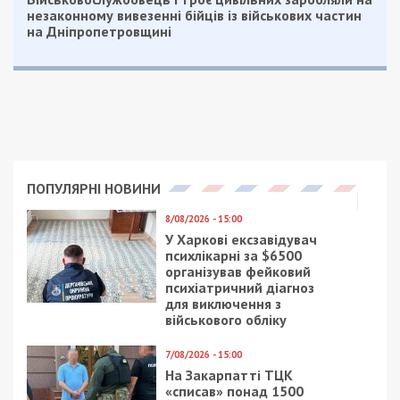
На підставі зібраних доказів, суд визнав
зловмисника винним за ч. 2 ст. 111
Кримінального кодексу України (Державна зрада,
вчинена в умовах воєнного стану) та присудив
його до 15 років позбавлення волі.
Нагадаємо, раніше ми повідомляли про те, що
15 років тюрми отримала агентка ФСБ,
яка
намагалася скоригувати удари по Кривому Рогу
за допомогою “Орланів”.
Facebook
Telegram
Twitter
WhatsApp
Viber
Email
Поділити
Категории:
Головне за день
,
Суспільство
|
Метки:
війна з росією