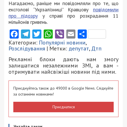
Нагадаємо, раніше ми повідомляли про те, що
ексголові “Укрзалізниці” Кравцову
повідомили
про підозру
у справі про розкрадання 11
мільйонів гривень.
Facebook
Telegram
Twitter
WhatsApp
Viber
Email
Поділити
Категории:
Популярні новини
,
Розслідування
| Метки:
депутат
,
Дтп
Рекламні блоки дають нам змогу
залишатися незалежними ЗМІ, а вам -
отримувати найсвіжіші новини під ними.
Приєднуйтесь також до 49000 в Google News. Слідкуйте
за останніми новинами!
Приєднатися
Читайте також