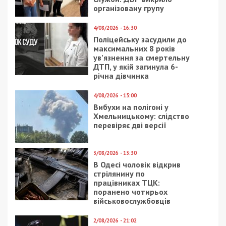
ДБР завершило розслідування відносно
нардепа Ніколаєнка, який збив насмерть
18-річну дівчину
ГОЛОВНЕ ЗА ДЕНЬ
6/09/2024 - 15:00
13/09/2018 - 11:54
Чиновники вимагали
Автохамы в Днепре
хабарі у
продолжают радовать
важкопоранених воїнів
глаз: фото
ЗСУ