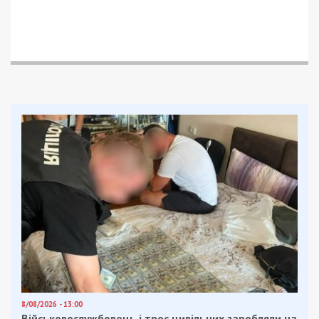
ідеологічний прихильник рашизму, який ще у
2014 році познайомився з Кивою.
Після 24 лютого 2022 року чоловік перейшов на
прямий зв’язок з представником російської
розвідки. Для комунікації використовували
анонімні чати в популярному месенджері.