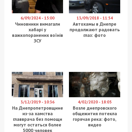
За матеріалами СБУ 15 років тюрми отримав
соратник ліквідованого в Росії на початку 2024
року зрадника-колишнього нардепа Іллі Киви, який
шпигував за комплексами ППО на
Дніпропетровщині. Засуджений керував
громадським об’єднанням, яке було підконтрольне
забороненій в Україні партії ОПЗЖ. Про це
повідомляє
49000
із посиланням на управління
СБУ в Дніпропетровській області.
Співробітники СБУ затримали ворожого
поплічника у результаті спецоперації на
території Дніпропетровського регіону восени
2022 року. Як встановило розслідування,
зрадником є житель Дніпра Костянтин Малахов,