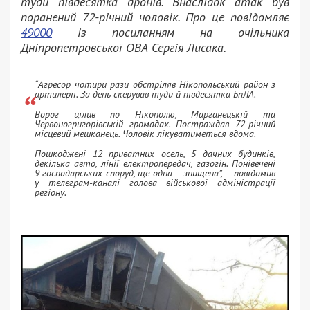
туди півдесятка дронів. Внаслідок атак був
поранений 72-річний чоловік. Про це повідомляє
49000
із посиланням на очільника
Дніпропетровської ОВА Сергія Лисака.
“Агресор чотири рази обстріляв Нікопольський район з
артилерії. За день скерував туди й півдесятка БпЛА.
Ворог цілив по Нікополю, Марганецькій та
Червоногригорівській громадах. Постраждав 72-річний
місцевий мешканець. Чоловік лікуватиметься вдома.
Пошкоджені 12 приватних осель, 5 дачних будинків,
декілька авто, лінії електропередач, газогін. Понівечені
9 господарських споруд, ще одна – знищена”, – повідомив
у телеграм-каналі голова військової адміністрації
регіону.