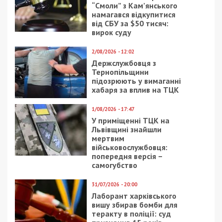
“Смоли” з Кам’янського
намагався відкупитися
від СБУ за $50 тисяч:
вирок суду
2/08/2026 - 12:02
Держслужбовця з
Тернопільщини
підозрюють у вимаганні
хабаря за вплив на ТЦК
1/08/2026 - 17:47
У приміщенні ТЦК на
Львівщині знайшли
мертвим
військовослужбовця:
попередня версія –
самогубство
31/07/2026 - 20:00
Лаборант харківського
вишу збирав бомби для
теракту в поліції: суд