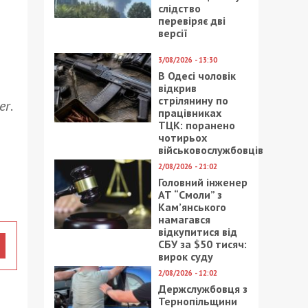
слідство
перевіряє дві
версії
3/08/2026 - 13:30
В Одесі чоловік
відкрив
стрілянину по
er
.
працівниках
ТЦК: поранено
чотирьох
військовослужбовців
2/08/2026 - 21:02
Головний інженер
АТ “Смоли” з
Кам’янського
намагався
відкупитися від
СБУ за $50 тисяч:
вирок суду
2/08/2026 - 12:02
Держслужбовця з
Тернопільщини