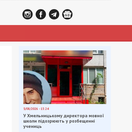
5/08/2026 - 13:24
У Хмельницькому директора мовної
школи підозрюють у розбещенні
учениць