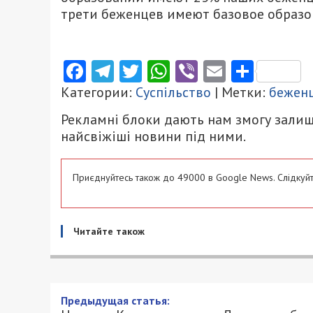
трети беженцев имеют базовое образо
Facebook
Telegram
Twitter
WhatsApp
Viber
Email
Поділ
Категории:
Суспільство
| Метки:
бежен
Рекламні блоки дають нам змогу залиш
найсвіжіші новини під ними.
Приєднуйтесь також до 49000 в Google News. Слідкуйт
Читайте також
Предыдущая статья: