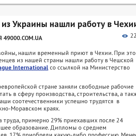
 из Украины нашли работу в Чехи
2
 49000.COM.UA
войны, нашли временный приют в Чехии. При эт
енцев из нашей страны нашли работу в Чешской
ague International
со ссылкой на Министерство
оевропейской стране заняли свободные рабочие
ать в сферу производства, строительства, а так
 наши соотечественники успешно трудятся в
жно-Моравском краях.
 труда, примерно 29% приехавших после 24
сшее образование. Дипломы о среднем
ев, 17% приобрели какую-либо профессию. Мене