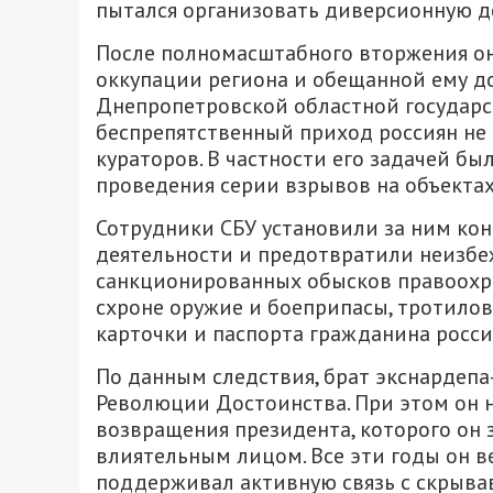
пытался организовать диверсионную д
После полномасштабного вторжения он
оккупации региона и обещанной ему до
Днепропетровской областной государс
беспрепятственный приход россиян не о
кураторов. В частности его задачей бы
проведения серии взрывов на объекта
Сотрудники СБУ установили за ним ко
деятельности и предотвратили неизбе
санкционированных обысков правоохр
схроне оружие и боеприпасы, тротило
карточки и паспорта гражданина росси
По данным следствия, брат экснардеп
Революции Достоинства. При этом он 
возвращения президента, которого он 
влиятельным лицом. Все эти годы он в
поддерживал активную связь с скрыва