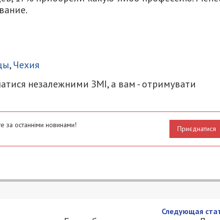
вание.
итися
цы
,
Чехия
атися незалежними ЗМІ, а вам - отримувати
е за останніми новинами!
Приєднатися
Следующая стат