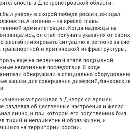
еятельность в Днепропетровской области.
 был уверен в скорой победе россии, ожидал
лжности. А именно – на кресло главы
твенной администрации. Когда надежды на
правдались, он стал получать указания от своих
ло дестабилизировать ситуацию в регионе за сче
х транспортной и критической инфраструктуры.
нтроль еще на первичном этапе подрывной
жные негативные последствия. В ходе
анители обнаружили в специально оборудованн
вые шашки для совершения диверсий, банковски
и.
а-изменника проживал в Днепре со времен
не разделял общественные настроения и желал
знал лично, и при котором его родственник был
ел тихий и неприметный образ жизни, и
вшимся на территории россии.