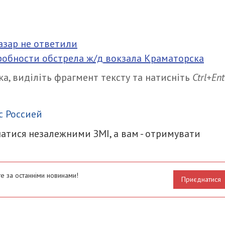
азар не ответили
робности обстрела ж/д вокзала Краматорска
а, виділіть фрагмент тексту та натисніть
Ctrl+Ent
итися
с Россией
атися незалежними ЗМІ, а вам - отримувати
е за останніми новинами!
Приєднатися