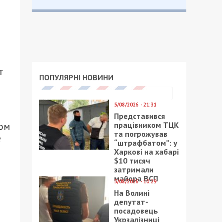
т
ПОПУЛЯРНІ НОВИНИ
5/08/2026 - 21:31
Представився
працівником ТЦК
ом
та погрожував
е
“штрафбатом”: у
Харкові на хабарі
$10 тисяч
затримали
майора ВСП
5/08/2026 - 10:29
На Волині
депутат-
посадовець
Укрзалізниці