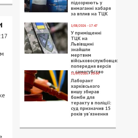
підозрюють у
вимаганні хабаря
за вплив на ТЦК
и
1/08/2026 - 17:47
У приміщенні
217
ТЦК на
Львівщині
знайшли
ом
мертвим
військовослужбовця:
попередня версія
– самогубство
31/07/2026 - 20:00
Лаборант
харківського
вишу збирав
же
бомби для
теракту в поліції:
суд призначив 15
років ув’язнення
е