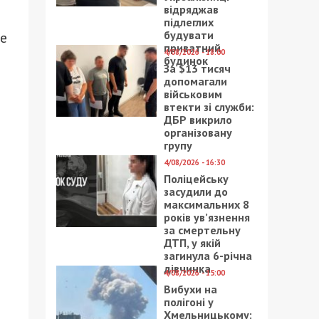
відряджав
підлеглих
будувати
де
приватний
4/08/2026 - 18:00
будинок
За $13 тисяч
допомагали
військовим
втекти зі служби:
ДБР викрило
організовану
групу
4/08/2026 - 16:30
Поліцейську
засудили до
максимальних 8
років ув’язнення
за смертельну
ДТП, у якій
загинула 6-річна
дівчинка
4/08/2026 - 15:00
Вибухи на
полігоні у
Хмельницькому: