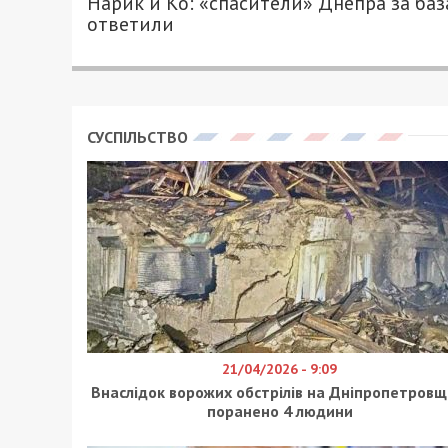
Нарик и Ко: «спасители» Днепра за баз
ответили
СУСПІЛЬСТВО
21/04/2026 - 9:09
Внаслідок ворожих обстрілів на Дніпропетровщ
поранено 4 людини