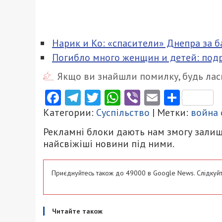
Нарик и Ко: «спасители» Днепра за б
Погибло много женщин и детей: под
Якщо ви знайшли помилку, будь ласк
Facebook
Telegram
Twitter
WhatsApp
Viber
Email
Поділ
Категории:
Суспільство
| Метки:
война 
Рекламні блоки дають нам змогу залиш
найсвіжіші новини під ними.
Приєднуйтесь також до 49000 в Google News. Слідкуйт
Читайте також