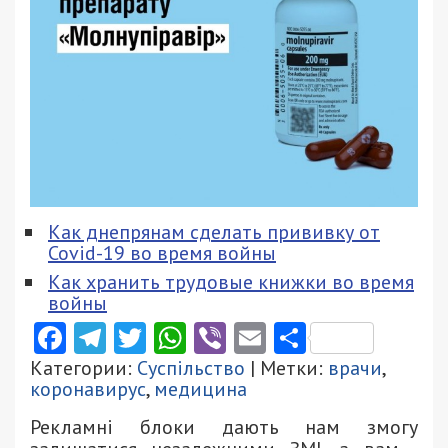
Как днепрянам сделать прививку от
Covid-19 во время войны
Как хранить трудовые книжки во время
войны
Facebook
Telegram
Twitter
WhatsApp
Viber
Email
Поділити
Категории:
Суспільство
| Метки:
врачи
,
коронавирус
,
медицина
Рекламні блоки дають нам змогу