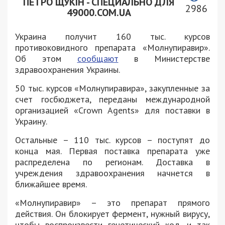
ПЕТРО ЩУКІН - СПЕЦИАЛЬНО ДЛЯ
2986
49000.COM.UA
Украина получит 160 тыс. курсов
противоковидного препарата «Молнупиравир».
Об этом
сообщают
в Министерстве
здравоохранения Украины.
50 тыс. курсов «Молнупиравира», закупленные за
счет госбюджета, переданы международной
организацией «Crown Agents» для поставки в
Украину.
Остальные – 110 тыс. курсов – поступят до
конца мая. Первая поставка препарата уже
распределена по регионам. Доставка в
учреждения здравоохранения начнется в
ближайшее время.
«Молнупиравир» – это препарат прямого
действия. Он блокирует фермент, нужный вирусу,
чтобы воспроизвести генетический код, и так