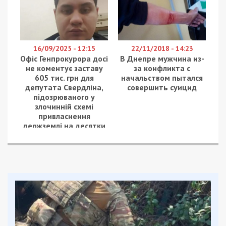
16/09/2025 - 12:15
22/11/2018 - 14:23
Офіс Генпрокурора досі
В Днепре мужчина из-
не коментує заставу
за конфликта с
605 тис. грн для
начальством пытался
депутата Свердліна,
совершить суицид
підозрюваного у
злочинній схемі
привласнення
держземлі на десятки
мільйонів