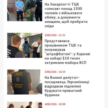
На Закарпатті ТЦК
«списав» понад 1500
чоловік з військового
обліку, а документи
знищили, щоб прибрати
сліди
5/08/2026 - 21:31
Представився
працівником ТЦК та
погрожував
“штрафбатом”: у Харкові
на хабарі $10 тисяч
затримали майора ВСП
5/08/2026 - 10:29
На Волині депутат-
посадовець Укрзалізниці
відряджав підлеглих
будувати приватний
будинок
4/08/2026 - 18:00