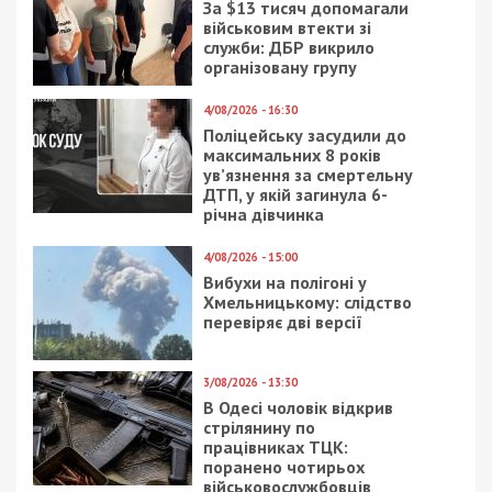
За $13 тисяч допомагали
військовим втекти зі
служби: ДБР викрило
організовану групу
4/08/2026 - 16:30
Поліцейську засудили до
максимальних 8 років
ув’язнення за смертельну
ДТП, у якій загинула 6-
річна дівчинка
4/08/2026 - 15:00
Вибухи на полігоні у
Хмельницькому: слідство
перевіряє дві версії
3/08/2026 - 13:30
В Одесі чоловік відкрив
стрілянину по
працівниках ТЦК:
поранено чотирьох
військовослужбовців