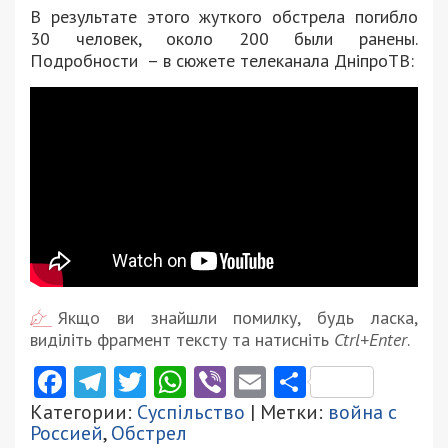
В результате этого жуткого обстрела погибло
30 человек, около 200 были ранены.
Подробности – в сюжете телеканала ДніпроТВ:
Якщо ви знайшли помилку, будь ласка,
виділіть фрагмент тексту та натисніть
Ctrl+Enter
.
Facebook
Telegram
Twitter
WhatsApp
Viber
Email
Поділити
Категории:
Суспільство
| Метки:
война с
Россией
,
Обстрел