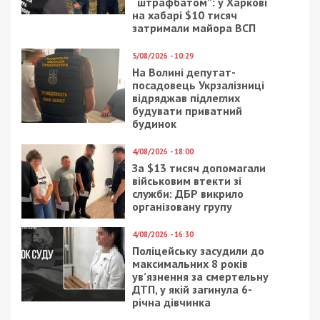
“штрафбатом”: у Харкові
на хабарі $10 тисяч
затримали майора ВСП
5/08/2026 - 10:29
На Волині депутат-
посадовець Укрзалізниці
відряджав підлеглих
будувати приватний
будинок
4/08/2026 - 18:00
За $13 тисяч допомагали
військовим втекти зі
служби: ДБР викрило
організовану групу
4/08/2026 - 16:30
Поліцейську засудили до
максимальних 8 років
ув’язнення за смертельну
ДТП, у якій загинула 6-
річна дівчинка