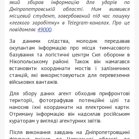
який збирав інформацію для ударів по
Дніпропетровській області. Ним виявився
місцевий студент, завербований під час пошуку
«легкого заробітку» в Telegram-каналах. Про це
повідомляє
49000
.
За даними слідства, молодик передавав
окупантам інформацію про місця тимчасового
базування та логістичні центри Сил оборони в
Нікопольському районі. Також він намагався
встановити координати мостів і залізничних
станцій, які використовуються для перевезення
військових вантажів.
Для збору даних агент обходив прифронтові
території, фотографував потенційні цілі та
наносив їхні координати на електронні карти.
Отриману інформацію він надсилав російським
кураторам у вигляді агентурних звітів.
Після виконання завдань на Дніпропетровщині
фігурант виїхав до Черкаської області, де