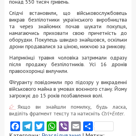
понад 550 тисяч гривень.
Слідчі встановили, що військовослужбовець
викрав безпілотники українського виробництва
та через знайомих почав шукати покупця,
намагаючись приховати свою причетність до
оборудки. Покупець швидко знайшовся, оскільки
дрони продавалися за ціною, нижчою за ринкову.
Наприкінці травня чоловіка затримали одразу
після продажу безпілотників. Усі 16 дронів
правоохоронці вилучили.
Фігуранту повідомили про підозру у викраденні
військового майна в умовах воєнного стану. Йому
загрожує до 15 років позбавлення волі.
Якщо ви знайшли помилку, будь ласка,
виділіть фрагмент тексту та натисніть
Ctrl+Enter
.
Facebook
Telegram
Twitter
WhatsApp
Viber
Email
Поділити
Категории:
Розслідування
| Метки: