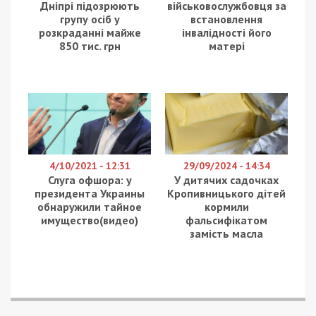
Дніпрі підозрюють
військовослужбовця за
групу осіб у
встановлення
розкраданні майже
інвалідності його
850 тис. грн
матері
4/10/2021 - 12:31
29/09/2024 - 14:34
Слуга офшора: у
У дитячих садочках
президента Украины
Кропивницького дітей
обнаружили тайное
кормили
имущество(видео)
фальсифікатом
замість масла