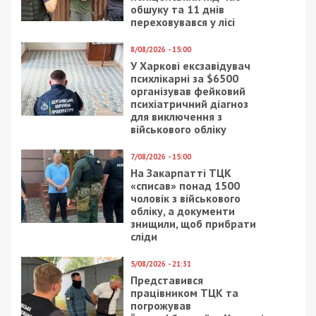
обшуку та 11 днів
переховувався у лісі
8/08/2026 - 15:00
У Харкові ексзавідувач
психлікарні за $6500
організував фейковий
психіатричний діагноз
для виключення з
військового обліку
7/08/2026 - 15:00
На Закарпатті ТЦК
«списав» понад 1500
чоловік з військового
обліку, а документи
знищили, щоб прибрати
сліди
5/08/2026 - 21:31
Представився
працівником ТЦК та
погрожував