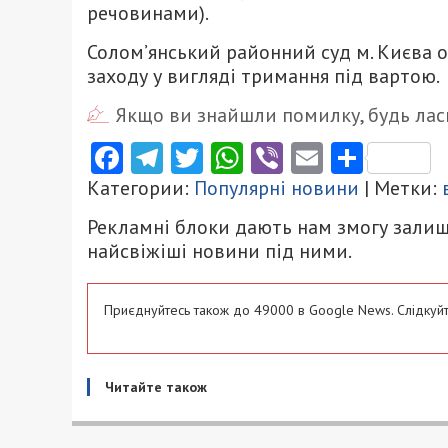
речовинами).
Солом’янський районний суд м. Києва 
заходу у вигляді тримання під вартою.
Якщо ви знайшли помилку, будь ласк
Facebook
Telegram
Twitter
WhatsApp
Viber
Email
Поділ
Категории:
Популярні новини
| Метки:
Рекламні блоки дають нам змогу залиш
найсвіжіші новини під ними.
Приєднуйтесь також до 49000 в Google News. Слідкуйт
Читайте також