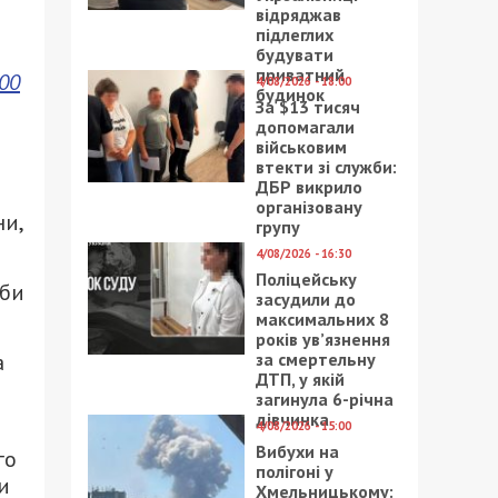
відряджав
підлеглих
будувати
приватний
00
4/08/2026 - 18:00
будинок
За $13 тисяч
допомагали
військовим
втекти зі служби:
ДБР викрило
організовану
ни,
групу
4/08/2026 - 16:30
Поліцейську
оби
засудили до
максимальних 8
років ув’язнення
а
за смертельну
ДТП, у якій
загинула 6-річна
дівчинка
4/08/2026 - 15:00
Вибухи на
го
полігоні у
и
Хмельницькому: