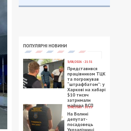
ПОПУЛЯРНІ НОВИНИ
5/08/2026 - 21:31
Представився
працівником ТЦК
та погрожував
“штрафбатом”: у
Харкові на хабарі
$10 тисяч
затримали
майора ВСП
5/08/2026 - 10:29
На Волині
депутат-
посадовець
Укрзалізниці