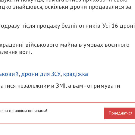
идко знайшовся, оскільки дрони продавалися за
одразу після продажу безпілотників. Усі 16 дрон
икраденні військового майна в умовах воєнного
влення волі.
итися
ьковий
,
дрони для ЗСУ
,
крадіжка
атися незалежними ЗМІ, а вам - отримувати
е за останніми новинами!
Приєднатися