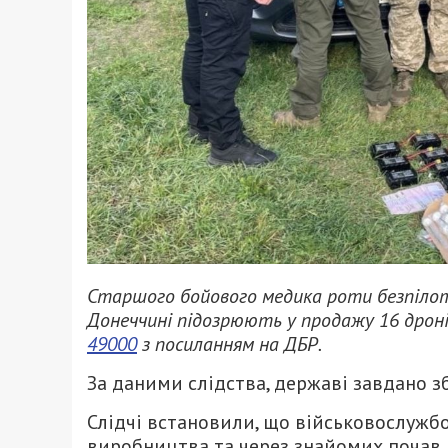
Старшого бойового медика роти безпілотн
Донеччині підозрюють у продажу 16 дронів
49000
з посиланням на ДБР.
За даними слідства, державі завдано з
Слідчі встановили, що військовослужб
виробництва та через знайомих почав