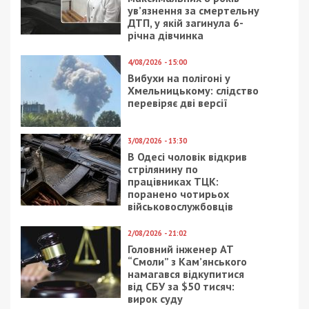
10/08/2024 - 8:54
26/02/2024 - 19:40
Від вечора й до ранку
Ворог атакував
агресор продовжував
Нікопольщину 9 разів: є
атакувати
руйнування, поранено
Нікопольщину:
літнього чоловіка
поранені жінка і
півторарічна дитина
23/10/2019 - 10:24
21/11/2018 - 16:20
Слуга народа обхаял
ОСМД и популизм: что
Украину на российском
обсуждали депутаты
ТВ: видео
на 37 сессии
Днепровского
горсовета