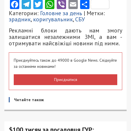
Facebook
Telegram
Twitter
WhatsApp
Viber
Email
Поділити
Категории:
Головне за день
| Метки:
зрадник
,
коригувальник
,
СБУ
Рекламні блоки дають нам змогу
залишатися незалежними ЗМІ, а вам -
отримувати найсвіжіші новини під ними.
Приєднуйтесь також до 49000 в Google News. Слідкуйте
за останніми новинами!
Приєднатися
Читайте також
$100 тисяч за посадовця ГУР: