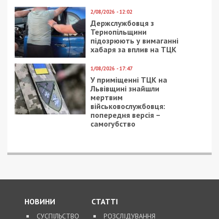
7/08/2026 - 13:30
Лікар з Дніпропетровщини організував схему
вивезення військовослужбовця з частини за 7 тисяч