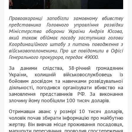
Правоохоронці запобігли замовному вбивству
представника Головного управління розвідки
Міністерства оборони України Андрія Юсова,
який також обіймає посаду заступника голови
Координаційного штабу з питань поводження з
військовополоненими. Про це повідомили в Офісі
Генерального прокурора, передає 49000.
За даними слідства, 38-річний громадянин
України, колишній військовослужбовець із
бойовим досвідом та навичками розвідувальної
діяльності, погодився організувати вбивство на
замовлення представників РФ. За виконання
злочину йому пообіцяли 100 тисяч доларів.
Отримавши аванс у розмірі 10 тисяч доларів,
чоловік почав збирати інформацію про майбутню
жертву. Він вивчав місце проживання посадовця,
маршрути пересування, проводив спостереження