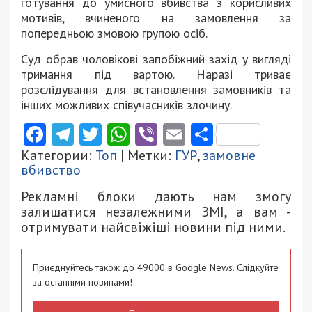
готування до умисного вбивства з корисливих
мотивів, вчиненого на замовлення за
попередньою змовою групою осіб.
Суд обрав чоловікові запобіжний захід у вигляді
тримання під вартою. Наразі триває
розслідування для встановлення замовників та
інших можливих співучасників злочину.
Facebook
Telegram
Twitter
WhatsApp
Viber
Email
Поділити
Категории:
Топ
| Метки:
ГУР
,
замовне
вбивство
Рекламні блоки дають нам змогу
залишатися незалежними ЗМІ, а вам -
отримувати найсвіжіші новини під ними.
Приєднуйтесь також до 49000 в Google News. Слідкуйте
за останніми новинами!