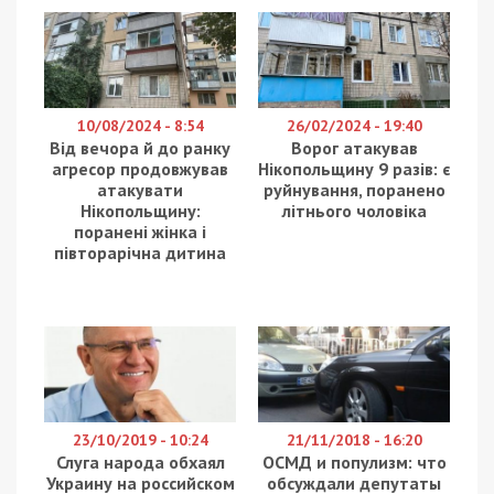
Протягом ночі російські війська близько 40 разів
атакували Дніпропетровську область
безпілотниками та артилерією. Під ударами
опинилися Нікопольський, Синельниківський і
Павлоградський райони, а також обласний
центр. Про це вранці 8 червня повідомляє
Дніпропетровська ОВА, передає
49000
.