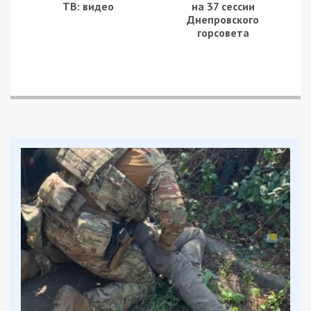
Найбільше постраждала Нікопольщина. Ворог
обстрілював Нікополь, Червоногригорівську,
Марганецьку та Покровську громади. Внаслідок
атак виникли пожежі, пошкоджено приватні
будинки, господарську споруду, гараж та
автомобіль.
Поранення дістали четверо людей. У важкому
стані до лікарні госпіталізували 70-річну жінку.
Ще троє постраждалих — чоловіки віком 47 і 62
роки та 90-річна жінка — лікуються амбулаторно.
На Синельниківщині під ударами були
Шахтарська, Дубовиківська, Петропавлівська,
Зайцівська та Миколаївська громади. Там
пошкоджено об’єкти інфраструктури,
багатоповерхові та приватні будинки,
господарську споруду й автомобілі.
У Дніпрі внаслідок ворожої атаки понівечено
об’єкти транспортної інфраструктури, кафе та