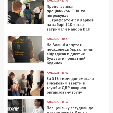
Предыдущая статья:
У Хмельницькому водій таксі намагався
втекти від перевірки та провіз на капоті
працівника ТЦК
Следующая статья:
$100 тисяч за посадовця ГУР: колишній
військовий готував замовне вбивство
ГОЛОВНЕ ЗА ДЕНЬ