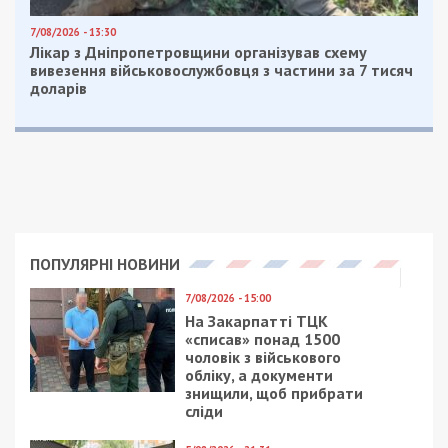
приватний житловий будинок.
У Павлограді пошкодження отримали автомобілі
та офісна будівля.
Facebook
Telegram
Twitter
WhatsApp
Viber
Email
Поділити
Категории:
Суспільство
| Метки:
війна
,
обстріл
Рекламні блоки дають нам змогу
залишатися незалежними ЗМІ, а вам -
отримувати найсвіжіші новини під ними.
Приєднуйтесь також до 49000 в Google News. Слідкуйте
за останніми новинами!
Приєднатися
Читайте також