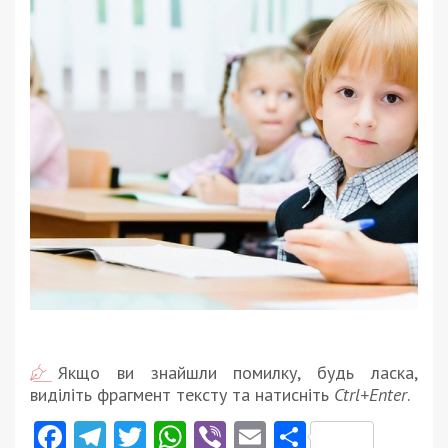
Якщо ви знайшли помилку, будь ласка,
виділіть фрагмент тексту та натисніть
Ctrl+Enter
.
Facebook
Telegram
Twitter
WhatsApp
Viber
Email
Поділити