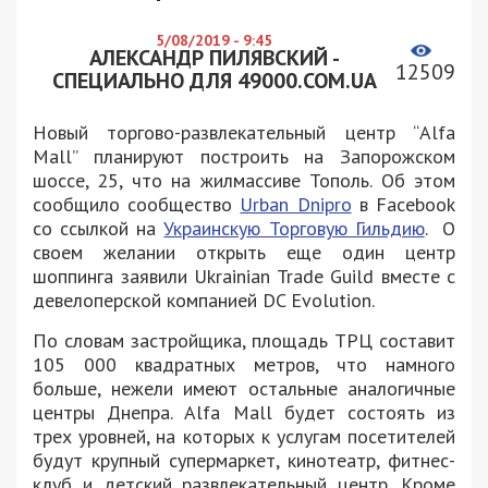
5/08/2019 - 9:45
АЛЕКСАНДР ПИЛЯВСКИЙ -
12509
СПЕЦИАЛЬНО ДЛЯ 49000.COM.UA
Новый торгово-развлекательный центр “Alfa
Mall” планируют построить на Запорожском
шоссе, 25, что на жилмассиве Тополь. Об этом
сообщило сообщество
Urban Dnipro
в Facebook
со ссылкой на
Украинскую Торговую Гильдию
. О
своем желании открыть еще один центр
шоппинга заявили Ukrainian Trade Guild вместе с
девелоперской компанией DC Evolution.
По словам застройщика, площадь ТРЦ составит
105 000 квадратных метров, что намного
больше, нежели имеют остальные аналогичные
центры Днепра. Alfa Mall будет состоять из
трех уровней, на которых к услугам посетителей
будут крупный супермаркет, кинотеатр, фитнес-
клуб и детский развлекательный центр. Кроме