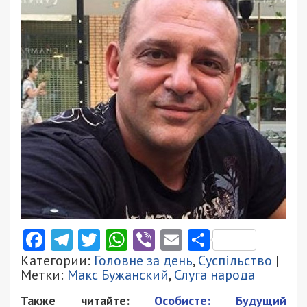
Facebook
Telegram
Twitter
WhatsApp
Viber
Email
Поділити
Категории:
Головне за день
,
Суспільство
|
Метки:
Макс Бужанский
,
Слуга народа
Также читайте:
Особисте: Будущий