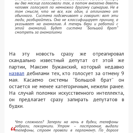
вы два месяца голосовали так, а потом внезапно девять
человек голосуют по немножко другому сценарию. Не в
том смысле, что не все, как один, а отличаемо от
обычного. Система подсвечивает и говорит: вот эти
люди, разбирайтесь. Она не классифицирует причину, а
указывает на аномалию. А теперь бери и работай с
этой аномалий. Будет система “Большой брат”
смотреть за аномалиями
На эту новость сразу же отреагировал
скандально известный депутат от этой же
партии, Максим Бужанский, который недавно
назвал
дебилами тех, кто голосует за отмену 9
мая. Касаемо системы “Большой брат” он
остается не менее категоричным, нежели ранее.
На случай поломки искусственного интеллекта,
он предлагает сразу запирать депутатов в
будки.
Что сложного? Заперли на ночь в будки, телефоны
забрали, покормили. Утром – построение, выдали
телефоны, строем провели в парламент. По дороге