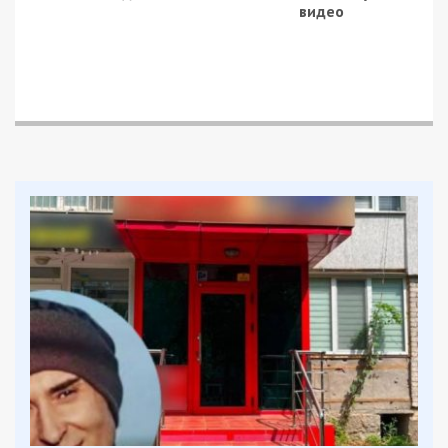
шляхом гроші.
Наразі затримано 5-х учасників схеми.
Вживаються комплексні заходи для притягнення
до відповідальності інших шахраїв та
організатора оборудки, який переховується на
тимчасово окупованій частині сходу України.
Усім десятьом фігурантам повідомлено про
підозру за двома статтями Кримінального
кодексу України:
ч. 1, 2 ст. 255 (створення, керівництво
злочинною спільнотою або злочинною
організацією, а також участь у ній);
ч. 4 ст. 28 та ч. 4 ст. 190 (шахрайство,
вчинене злочинною організацією).
Вирішується питання щодо обрання затриманим
міри запобіжного заходу у вигляді тримання під
вартою.