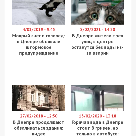
тимчасово окупованій частині Луганської
області. До схеми він залучив спільників з Києва,
Дніпра та Херсонської області.
Про це повідомляє “
ДніпроTV
“.
Зловмисники підшукували через власні зв’язки
представників компаній, які працюють в умовах
воєнного стану, і встановлювали контактні дані
їхніх керівників. Шахраї розсилали їм на
електронну пошту фейкові листи від імені
місцевої влади з проханням допомогти армії.
Сума залежала від оборотів підприємства — від
20 до 100 тисяч гривень.
Потім злодії переказували гроші на власні
банківські реквізити або знімали у банкоматах.
Під час обшуків за адресами проживання
фігурантів виявлено чорнові записи та мобільні
телефони із доказами оборудки. Також було
вилучено десятки банківських карток, через які
зловмисники знімали отримані злочинним