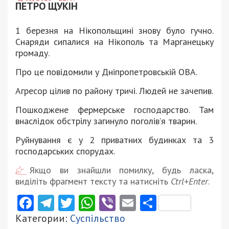
ПЕТРО ЩУКІН
1 березня на Нікопольщині знову було гучно.
Снаряди сипалися на Нікополь та Марганецьку
громаду.
Про це повідомили у Дніпропетровській ОВА.
Агресор цілив по району тричі. Людей не зачепив.
Пошкоджене фермерське господарство. Там
внаслідок обстрілу загинуло поголів’я тварин.
Руйнування є у 2 приватних будинках та 3
господарських спорудах.
Якщо ви знайшли помилку, будь ласка,
виділіть фрагмент тексту та натисніть
Ctrl+Enter
.
Facebook
Telegram
Twitter
WhatsApp
Viber
Email
Поділити
Категории:
Суспільство