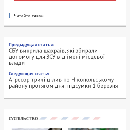
Читайте також
СБУ викрила шахраїв, які збирали
допомогу для ЗСУ від імені місцевої
влади
1/03/2023 - 16:45
ПЕТРО ЩУКІН - СПЕЦИАЛЬНО ДЛЯ
964
49000.COM.UA
Співробітники Служби безпеки України викрили
зловмисників, які збирали допомогу для
Збройних Сил України від імені місцевої влади.
“Справу” організував громадянин однієї з країн
Центральної Азії, який наразі перебуває на