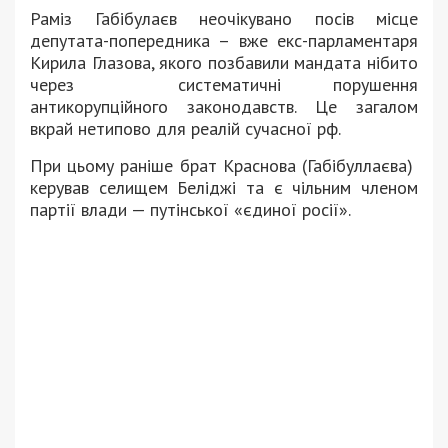
Раміз Габібулаєв неочікувано посів місце
депутата-попередника – вже екс-парламентаря
Кирила Глазова, якого позбавили мандата нібито
через систематичні порушення
антикорупційного законодавств. Ц
е загалом
вкрай нетипово для реалій сучасної рф.
При цьому раніше брат Краснова (Габібуллаєва)
керував селищем Беліджі та є чільним членом
партії влади — путінської «єдиної росії».