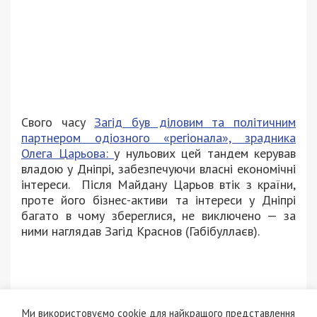
Свого часу
Загід був діловим та політичним
партнером одіозного «регіонала», зрадника
Олега Царьова:
у нульових цей тандем керував
владою у Дніпрі, забезпечуючи власні економічні
інтереси. Після Майдану Царьов втік з країни,
проте його бізнес-активи та інтереси у Дніпрі
багато в чому збереглися, не виключено — за
ними наглядав Загід Краснов (Габібуллаєв).
Ми використовуємо cookie для найкращого представлення