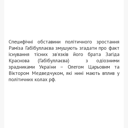
Специфічні обставини політичного зростання
Раміза Габібуллаєва змушують згадати про факт
існування тісних зв’язків його брата Загіда
Краснова (Габібуллаєва) з одіозними
зрадниками України – Олегом Царьовим та
Віктором Медведчуком, які нині мають вплив у
політичних колах рф.