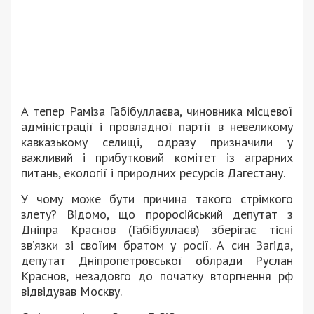
А тепер Раміза Габібуллаєва, чиновника місцевої
адміністрації і провладної партії в невеликому
кавказькому селищі, одразу призначили у
важливий і прибутковий комітет із аграрних
питань, екології і природних ресурсів Дагестану.
У чому може бути причина такого стрімкого
злету? Відомо, що проросійський депутат з
Дніпра Краснов (Габібуллаєв) зберігає тісні
зв’язки зі своїим братом у росії. А син Загіда,
депутат Дніпропетровської облради Руслан
Краснов, незадовго до початку вторгнення рф
відвідував Москву.