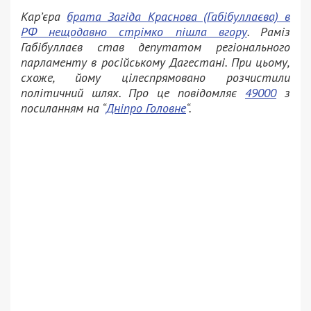
Кар’єра
брата Загіда Краснова (Габібуллаєва) в
РФ нещодавно стрімко пішла вгору
. Раміз
Габібуллаєв став депутатом регіонального
парламенту в російському Дагестані. При цьому,
схоже, йому цілеспрямовано розчистили
політичний шлях. Про це повідомляє
49000
з
посиланням на “
Дніпро Головне
“.