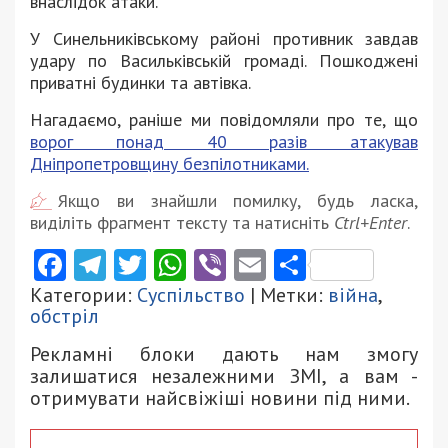
внаслідок атаки.
У Синельниківському районі противник завдав
удару по Васильківській громаді. Пошкоджені
приватні будинки та автівка.
Нагадаємо, раніше ми повідомляли про те, що
ворог понад 40 разів атакував
Дніпропетровщину безпілотниками.
Якщо ви знайшли помилку, будь ласка,
виділіть фрагмент тексту та натисніть
Ctrl+Enter
.
Facebook
Telegram
Twitter
WhatsApp
Viber
Email
Поділити
Категории:
Суспільство
| Метки:
війна
,
обстріл
Рекламні блоки дають нам змогу
залишатися незалежними ЗМІ, а вам -
отримувати найсвіжіші новини під ними.