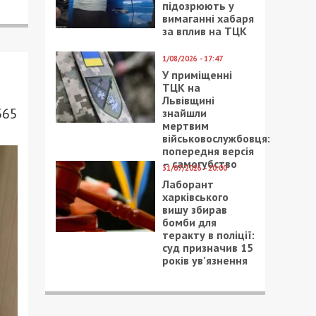
підозрюють у
вимаганні хабаря
за вплив на ТЦК
1/08/2026 - 17:47
У приміщенні
ТЦК на
Львівщині
365
знайшли
мертвим
військовослужбовця:
попередня версія
– самогубство
31/07/2026 - 20:00
Лаборант
харківського
вишу збирав
бомби для
теракту в поліції:
суд призначив 15
років ув’язнення