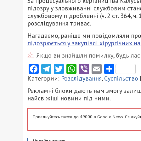
За процесуального керівництва Калусь
підозру у зловживанні службовим стан
службовому підробленні (ч. 2 ст. 364, ч
розслідування триває.
Нагадаємо, раніше ми повідомляли про
підозрюється у закупівлі хірургічних 
Якщо ви знайшли помилку, будь ласк
Facebook
Telegram
Twitter
WhatsApp
Viber
Email
Поділ
Категории:
Розслідування
,
Суспільство
Рекламні блоки дають нам змогу залиш
найсвіжіші новини під ними.
Приєднуйтесь також до 49000 в Google News. Слідкуйт