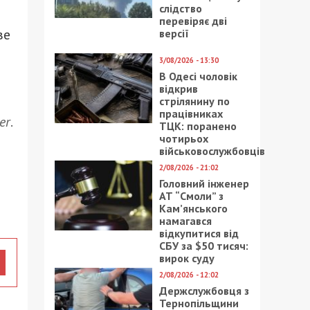
слідство
перевіряє дві
ве
версії
3/08/2026 - 13:30
В Одесі чоловік
відкрив
стрілянину по
працівниках
er
.
ТЦК: поранено
чотирьох
військовослужбовців
2/08/2026 - 21:02
Головний інженер
АТ “Смоли” з
Кам’янського
намагався
відкупитися від
СБУ за $50 тисяч:
вирок суду
2/08/2026 - 12:02
Держслужбовця з
Тернопільщини