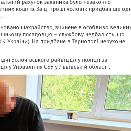
ціальний рахунок заявника було незаконно
тних коштів. За ці гроші чоловік придбав ще од
.
іновано шахрайство, вчинене в особливо велики
колишньому посадовцю — службову недбалість, що
7 КК України). На придбане в Тернополі нерухоме
дчі Золочівського райвідділу поліції за
ілу Управління СБУ у Львівській області.