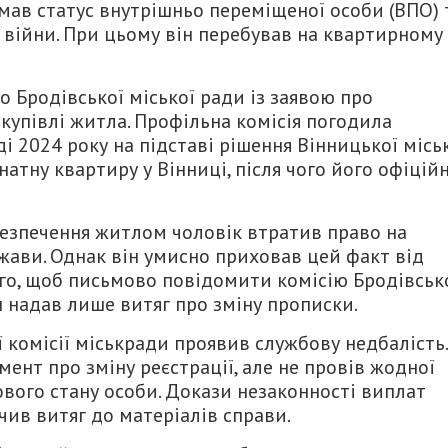
 мав статус внутрішньо переміщеної особи (ВПО) 
к війни. При цьому він перебував на квартирному
до Бродівської міської ради із заявою про
купівлі житла. Профільна комісія погодила
і 2024 року на підставі рішення Вінницької місь
атну квартиру у Вінниці, після чого його офіцій
безпечення житлом чоловік втратив право на
ави. Однак він умисно приховав цей факт від
того, щоб письмово повідомити комісію Бродівськ
 надав лише витяг про зміну прописки.
ї комісії міськради проявив службову недбалість.
ент про зміну реєстрації, але не провів жодної
ового стану особи. Докази незаконності виплат
чив витяг до матеріалів справи.