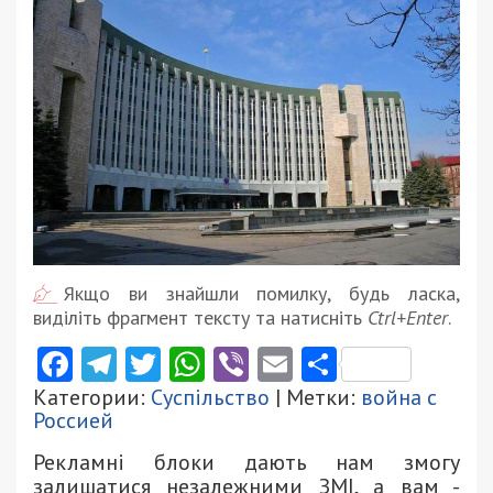
Якщо ви знайшли помилку, будь ласка,
виділіть фрагмент тексту та натисніть
Ctrl+Enter
.
Facebook
Telegram
Twitter
WhatsApp
Viber
Email
Поділити
Категории:
Суспільство
| Метки:
война с
Россией
Рекламні блоки дають нам змогу
залишатися незалежними ЗМІ, а вам -