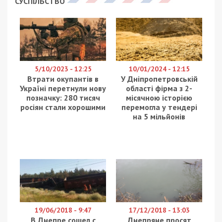
СУСПІЛЬСТВО
5/10/2023 - 12:25
10/01/2024 - 12:15
Втрати окупантів в
У Дніпропетровській
Україні перетнули нову
області фірма з 2-
позначку: 280 тисяч
місячною історією
росіян стали хорошими
перемогла у тендері
на 5 мільйонів
19/06/2018 - 9:47
17/12/2018 - 13:03
В Днепре сошел с
Днепряне просят