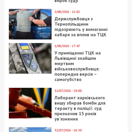
вирок суду
2/08/2026 - 12:02
Держслужбовця з
Тернопільщини
підозрюють у вимаганні
хабаря за вплив на ТЦК
1/08/2026 - 17:47
У приміщенні ТЦК на
Львівщині знайшли
мертвим
військовослужбовця:
попередня версія –
самогубство
31/07/2026 - 20:00
Лаборант харківського
вишу збирав бомби для
теракту в поліції: суд
призначив 15 років
ув’язнення
31/07/2026 - 16:30