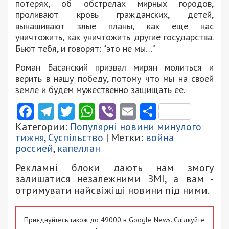
потерях, об обстрелах мирных городов,
проливают кровь гражданских, детей,
вынашивают злые планы, как еще нас
уничтожить, как уничтожить другие государства.
Бьют тебя, и говорят: “это не мы…”
Роман Басанский призвал мирян молиться и
верить в нашу победу, потому что мы на своей
земле и будем мужественно защищать ее.
Facebook
Telegram
Twitter
WhatsApp
Viber
Email
Поділити
Категории:
Популярні новини минулого
тижня
,
Суспільство
| Метки:
война
россией
,
капеллан
Рекламні блоки дають нам змогу
залишатися незалежними ЗМІ, а вам -
отримувати найсвіжіші новини під ними.
Приєднуйтесь також до 49000 в Google News. Слідкуйте