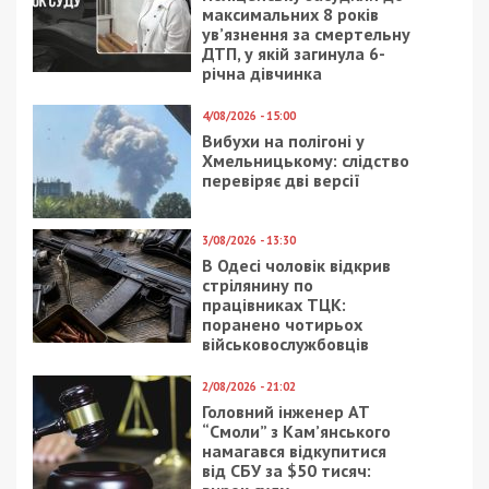
максимальних 8 років
ув’язнення за смертельну
ДТП, у якій загинула 6-
річна дівчинка
4/08/2026 - 15:00
Вибухи на полігоні у
Хмельницькому: слідство
перевіряє дві версії
3/08/2026 - 13:30
В Одесі чоловік відкрив
стрілянину по
працівниках ТЦК:
поранено чотирьох
військовослужбовців
2/08/2026 - 21:02
Головний інженер АТ
“Смоли” з Кам’янського
намагався відкупитися
від СБУ за $50 тисяч: