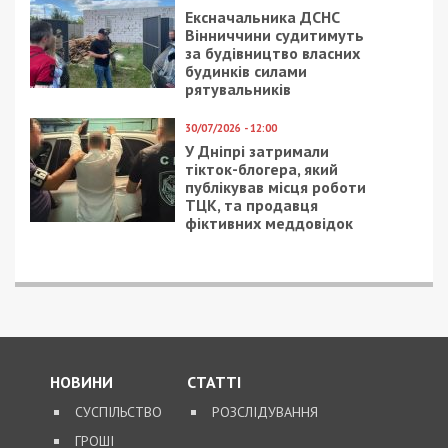
Ексначальника ДСНС
Вінниччини судитимуть
за будівництво власних
будинків силами
рятувальників
30/07/2026 - 12:00
У Дніпрі затримали
тікток-блогера, який
публікував місця роботи
ТЦК, та продавця
фіктивних меддовідок
НОВИНИ
СТАТТІ
СУСПІЛЬСТВО
РОЗСЛІДУВАННЯ
ГРОШІ