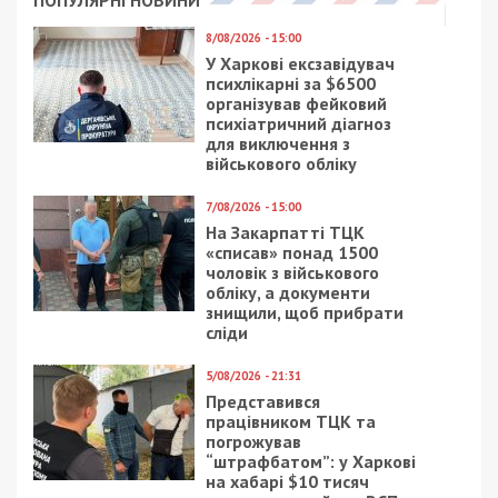
ПОПУЛЯРНІ НОВИНИ
8/08/2026 - 15:00
У Харкові ексзавідувач
психлікарні за $6500
організував фейковий
психіатричний діагноз
для виключення з
військового обліку
7/08/2026 - 15:00
На Закарпатті ТЦК
«списав» понад 1500
чоловік з військового
обліку, а документи
знищили, щоб прибрати
сліди
5/08/2026 - 21:31
Представився
працівником ТЦК та
погрожував
“штрафбатом”: у Харкові
на хабарі $10 тисяч