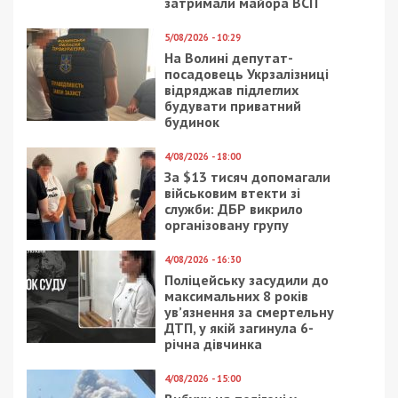
затримали майора ВСП
5/08/2026 - 10:29
На Волині депутат-
посадовець Укрзалізниці
відряджав підлеглих
будувати приватний
будинок
4/08/2026 - 18:00
За $13 тисяч допомагали
військовим втекти зі
служби: ДБР викрило
організовану групу
4/08/2026 - 16:30
Поліцейську засудили до
максимальних 8 років
ув’язнення за смертельну
ДТП, у якій загинула 6-
річна дівчинка
4/08/2026 - 15:00