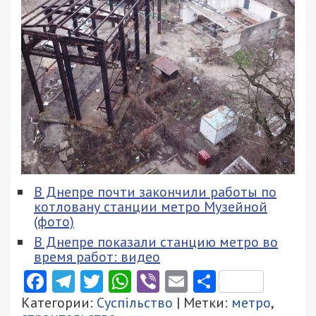
В Днепре почти закончили работы по
котловану станции метро Музейной
(фото)
В Днепре показали станцию метро во
время работ: видео
Facebook
Telegram
Twitter
WhatsApp
Viber
Email
Поділити
Категории:
Суспільство
| Метки:
метро
,