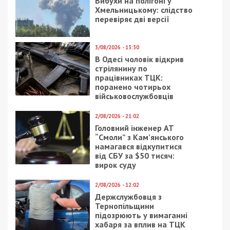
Вибухи на полігоні у
Хмельницькому: слідство
перевіряє дві версії
3/08/2026 - 13:30
В Одесі чоловік відкрив
стрілянину по
працівниках ТЦК:
поранено чотирьох
військовослужбовців
2/08/2026 - 21:02
Головний інженер АТ
“Смоли” з Кам’янського
намагався відкупитися
від СБУ за $50 тисяч:
вирок суду
2/08/2026 - 12:02
Держслужбовця з
Тернопільщини
підозрюють у вимаганні
хабаря за вплив на ТЦК