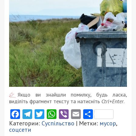
Якщо ви знайшли помилку, будь ласка,
виділіть фрагмент тексту та натисніть
Ctrl+Enter
.
Facebook
Telegram
Twitter
WhatsApp
Viber
Email
Поділити
Категории:
Суспільство
| Метки:
мусор
,
соцсети