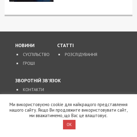
НОВИНИ
СТАТТІ
СУСПІЛЬСТВО
РОЗСЛІДУВАННЯ
ГРОШІ
ЗВОРОТНІЙ ЗВ’ЯЗОК
КОНТАКТИ
Ми використовуємо cookie для найкращого представлення
SUPPORT@49000.COM.UA
нашого сайту. Якщо Ви продовжите використовувати сайт,
ми вважатимемо, що Вас це влаштовує.
© 2026, ВСІ ПРАВА ЗАХИЩЕНІ
49000.COM.UA
OK