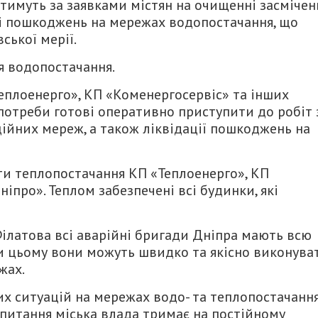
имуть за заявками містян на очищенні засмічен
і пошкоджень на мережах водопостачання, що
ської мерії.
я водопостачання.
плоенерго», КП «Коменергосервіс» та інших
потреби готові оперативно приступити до робіт 
ійних мереж, а також ліквідації пошкоджень на
ти теплопостачання КП «Теплоенерго», КП
іпро». Теплом забезпечені всі будинки, які
ілатова всі аварійні бригади Дніпра мають всю
ки цьому вони можуть швидко та якісно виконува
жах.
х ситуацій на мережах водо- та теплопостачання
 питання міська влада тримає на постійному