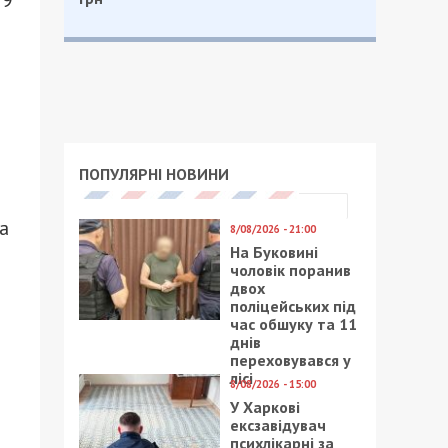
59
ПОПУЛЯРНІ НОВИНИ
а
8/08/2026 - 21:00
На Буковині
чоловік поранив
двох
поліцейських під
час обшуку та 11
днів
переховувався у
лісі
8/08/2026 - 15:00
У Харкові
ексзавідувач
психлікарні за