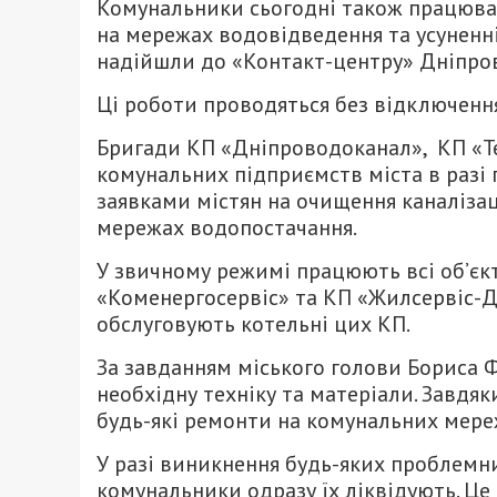
Комунальники сьогодні також працюват
на мережах водовідведення та усуненн
надійшли до «Контакт-центру» Дніпров
Ці роботи проводяться без відключенн
Бригади КП «Дніпроводоканал», КП «Те
комунальних підприємств міста в разі 
заявками містян на очищення каналізац
мережах водопостачання.
У звичному режимі працюють всі об’єк
«Коменергосервіс» та КП «Жилсервіс-Дн
обслуговують котельні цих КП.
За завданням міського голови Бориса Ф
необхідну техніку та матеріали. Завдя
будь-які ремонти на комунальних мере
У разі виникнення будь-яких проблемни
комунальники одразу їх ліквідують. Це