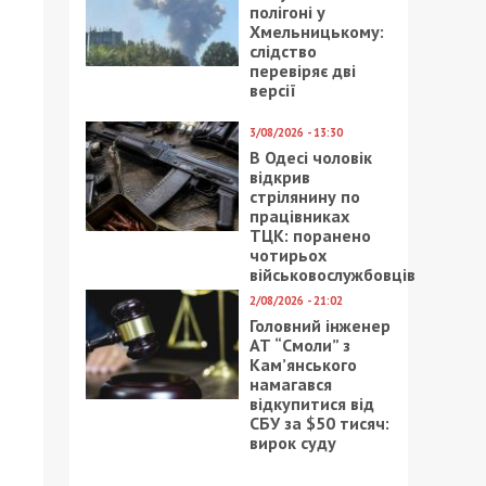
полігоні у
Хмельницькому:
слідство
перевіряє дві
версії
3/08/2026 - 13:30
В Одесі чоловік
відкрив
стрілянину по
працівниках
ТЦК: поранено
чотирьох
військовослужбовців
2/08/2026 - 21:02
Головний інженер
АТ “Смоли” з
Кам’янського
намагався
відкупитися від
СБУ за $50 тисяч:
вирок суду