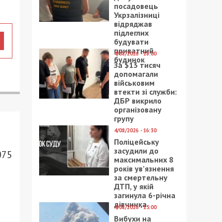
посадовець
Укрзалізниці
відряджав
підлеглих
будувати
приватний
4/08/2026 - 18:00
будинок
За $13 тисяч
допомагали
військовим
втекти зі служби:
ДБР викрило
організовану
групу
4/08/2026 - 16:30
Поліцейську
засудили до
075
максимальних 8
років ув’язнення
за смертельну
ДТП, у якій
загинула 6-річна
дівчинка
4/08/2026 - 15:00
Вибухи на