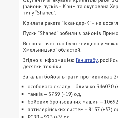
Окупанти атакували крилатою ракетою 
(райони пусків – Крим та окупована Х
типу “Shahed”.
Крилата ракета “Іскандер-К” – не досягла
Пуски “Shahed” робили з районів Примо
Всі повітряні цілі було знищено у межах
Хмельницької областей.
Згідно з інформацією
Генштабу
, російс
десятки техніки.
Загальні бойові втрати противника з 24
особового складу ‒ близько 346070 (+
танків ‒ 5739 (+19) од,
бойових броньованих машин ‒ 10692 
артилерійських систем – 8137 (+37) о
РСЗВ – 923 (+3) од,