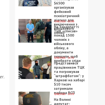
$6500
організував
фейковий
психіатричний
діагноз для
7/08/2026 - 15:00
виключення з
На Закарпатті
військового
ТЦК «списав»
обліку
понад 1500
чоловік з
військового
обліку, а
документи
знищили, щоб
5/08/2026 - 21:31
прибрати сліди
Представився
працівником ТЦК
та погрожував
“штрафбатом”: у
er
.
Харкові на хабарі
$10 тисяч
затримали
майора ВСП
5/08/2026 - 10:29
На Волині
депутат-