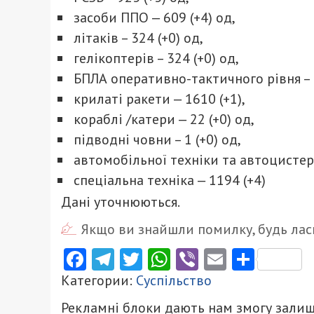
засоби ППО ‒ 609 (+4) од,
літаків – 324 (+0) од,
гелікоптерів – 324 (+0) од,
БПЛА оперативно-тактичного рівня – 
крилаті ракети ‒ 1610 (+1),
кораблі /катери ‒ 22 (+0) од,
підводні човни – 1 (+0) од,
автомобільної техніки та автоцистерн
спеціальна техніка ‒ 1194 (+4)
Дані уточнюються.
Якщо ви знайшли помилку, будь ласк
Facebook
Telegram
Twitter
WhatsApp
Viber
Email
Поділ
Категории:
Суспільство
Рекламні блоки дають нам змогу залиш