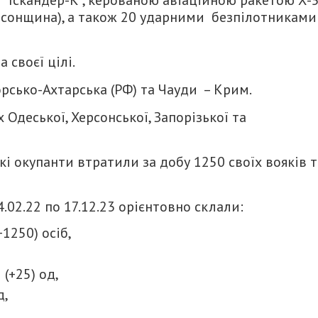
“Іскандер-К”, керованою авіаційною ракетою Х-
ерсонщина), а також 20 ударними безпілотниками
 своєї цілі.
рсько-Ахтарська (РФ) та Чауди – Крим.
 Одеської, Херсонської, Запорізької та
ькі окупанти втратили за добу 1250 своїх вояків т
.02.22 по 17.12.23 орієнтовно склали:
1250) осіб,
(+25) од,
д,