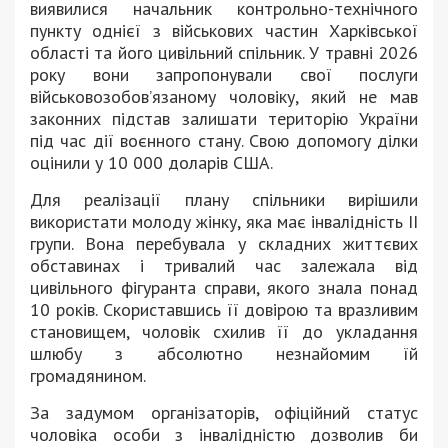
виявилися начальник контрольно-технічного
пункту однієї з військових частин Харківської
області та його цивільний спільник. У травні 2026
року вони запропонували свої послуги
військовозобов’язаному чоловіку, який не мав
законних підстав залишати територію України
під час дії воєнного стану. Свою допомогу ділки
оцінили у 10 000 доларів США.
Для реалізації плану спільники вирішили
використати молоду жінку, яка має інвалідність ІІ
групи. Вона перебувала у складних життєвих
обставинах і тривалий час залежала від
цивільного фігуранта справи, якого знала понад
10 років. Скориставшись її довірою та вразливим
становищем, чоловік схилив її до укладання
шлюбу з абсолютно незнайомим їй
громадянином.
За задумом організаторів, офіційний статус
чоловіка особи з інвалідністю дозволив би