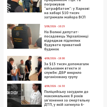
погрожував
“штрафбатом”: у Харкові
на хабарі $10 тисяч
затримали майора ВСП
5/08/2026 - 10:29
На Волині депутат-
посадовець Укрзалізниці
відряджав підлеглих
будувати приватний
будинок
4/08/2026 - 18:00
За $13 тисяч допомагали
військовим втекти зі
служби: ДБР викрило
організовану групу
4/08/2026 - 16:30
Поліцейську засудили до
максимальних 8 років
ув’язнення за смертельну
ДТП, у якій загинула 6-