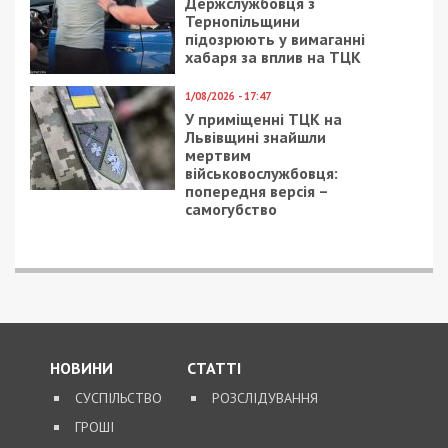
Держслужбовця з
Тернопільщини
підозрюють у вимаганні
хабаря за вплив на ТЦК
1/08/2026 - 17:47
У приміщенні ТЦК на
Львівщині знайшли
мертвим
військовослужбовця:
попередня версія –
самогубство
НОВИНИ
СТАТТІ
СУСПІЛЬСТВО
РОЗСЛІДУВАННЯ
ГРОШІ