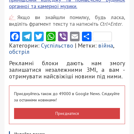
органної та камерної музики.
Якщо ви знайшли помилку, будь ласка,
виділіть фрагмент тексту та натисніть
Ctrl+Enter
.
Facebook
Telegram
Twitter
WhatsApp
Viber
Email
Поділити
Категории:
Суспільство
| Метки:
війна
,
обстріл
Рекламні блоки дають нам змогу
залишатися незалежними ЗМІ, а вам -
отримувати найсвіжіші новини під ними.
Приєднуйтесь також до 49000 в Google News. Слідкуйте
за останніми новинами!
Приєднатися