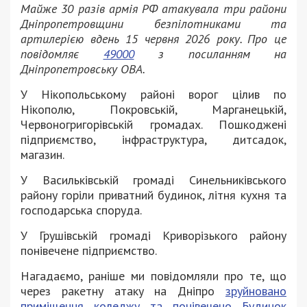
Майже 30 разів армія РФ атакувала три райони
Дніпропетровщини безпілотниками та
артилерією вдень 15 червня 2026 року. Про це
повідомляє
49000
з посиланням на
Дніпропетровську ОВА.
У Нікопольському районі ворог цілив по
Нікополю, Покровській, Марганецькій,
Червоногригорівській громадах. Пошкоджені
підприємство, інфраструктура, дитсадок,
магазин.
У Васильківській громаді Синельниківського
району горіли приватний будинок, літня кухня та
господарська споруда.
У Грушівській громаді Криворізького району
понівечене підприємство.
Нагадаємо, раніше ми повідомляли про те, що
через ракетну атаку на Дніпро
зруйновано
приміщення коледжу та понівечено Будинок