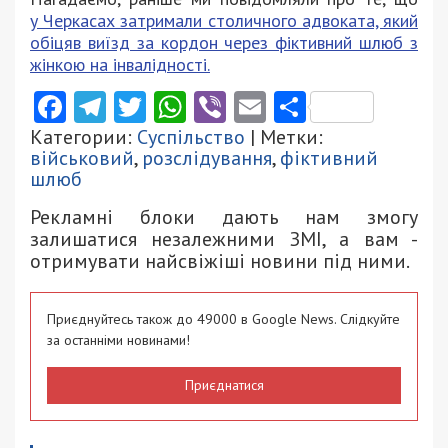
у Черкасах затримали столичного адвоката, який
обіцяв виїзд за кордон через фіктивний шлюб з
жінкою на інвалідності.
Facebook
Telegram
Twitter
WhatsApp
Viber
Email
Поділити
Категории:
Суспільство
| Метки:
військовий
,
розслідування
,
фіктивний
шлюб
Рекламні блоки дають нам змогу
залишатися незалежними ЗМІ, а вам -
отримувати найсвіжіші новини під ними.
Приєднуйтесь також до 49000 в Google News. Слідкуйте
за останніми новинами!
Приєднатися