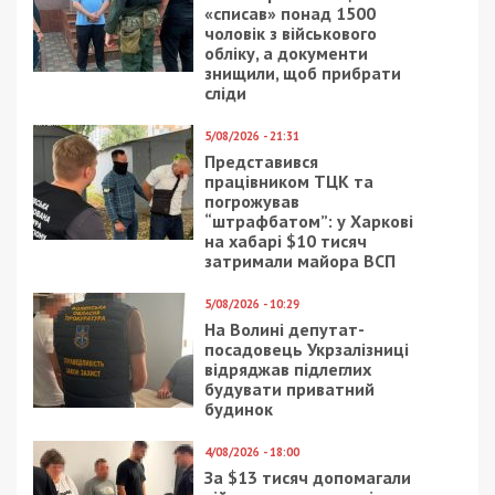
«списав» понад 1500
чоловік з військового
обліку, а документи
знищили, щоб прибрати
сліди
5/08/2026 - 21:31
Представився
працівником ТЦК та
погрожував
“штрафбатом”: у Харкові
на хабарі $10 тисяч
затримали майора ВСП
5/08/2026 - 10:29
На Волині депутат-
посадовець Укрзалізниці
відряджав підлеглих
будувати приватний
будинок
4/08/2026 - 18:00
За $13 тисяч допомагали