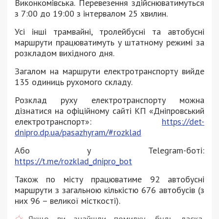
Виконкомівська. Перевезення здійснюватимуться
з 7:00 до 19:00 з інтервалом 25 хвилин.
Усі інші трамвайні, тролейбусні та автобусні
маршрути працюватимуть у штатному режимі за
розкладом вихідного дня.
Загалом на маршрути електротранспорту вийде
135 одиниць рухомого складу.
Розклад руху електротранспорту можна
дізнатися на офіційному сайті КП «Дніпровський
електротранспорт»:
https://det-
dnipro.dp.ua/pasazhyram/#rozklad
Або у Telegram-боті:
https://t.me/rozklad_dnipro_bot
Також по місту працюватиме 92 автобусні
маршрути з загальною кількістю 676 автобусів (з
них 96 – великої місткості).
Якщо ви знайшли помилку, будь ласка,