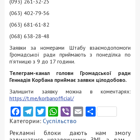
(093) 261-32-25
(063) 402-79-56
(063) 681-61-82
(068) 638-28-48
Заявки за номерами Штабу взаємодопомоги
Громадської ради приймають з понеділка по
п’ятницю з 9 до 17 години.
Телеграм-канал голови Громадської ради
Геннадія Корбана приймає заявки цілодобово.
Залишити заявку можна в коментарях:
https://t.me/korbanofficial/
Facebook
Telegram
Twitter
WhatsApp
Viber
Email
Поділити
Категории:
Суспільство
Рекламні блоки дають нам змогу
залишатися незалежними ЗМІ, а вам -