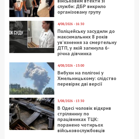
військовим втекти зі
служби: ДБР викрило
організовану групу
4/08/2026 - 16:30
Поліцейську засудили до
максимальних 8 років
ув’язнення за смертельну
ДТП, у якій загинула 6-
річна дівчинка
4/08/2026 - 15:00
Вибухи на полігоні у
Хмельницькому: слідство
перевіряє дві версії
3/08/2026 - 13:30
В Одесі чоловік відкрив
стрілянину по
працівниках ТЦК:
поранено чотирьох
військовослужбовців