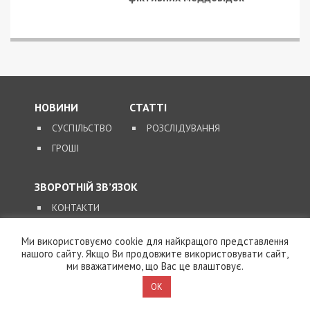
НОВИНИ
СТАТТІ
СУСПІЛЬСТВО
РОЗСЛІДУВАННЯ
ГРОШІ
ЗВОРОТНІЙ ЗВ’ЯЗОК
КОНТАКТИ
Ми використовуємо cookie для найкращого представлення
SUPPORT@49000.COM.UA
нашого сайту. Якщо Ви продовжите використовувати сайт,
ми вважатимемо, що Вас це влаштовує.
© 2026, ВСІ ПРАВА ЗАХИЩЕНІ
49000.COM.UA
OK