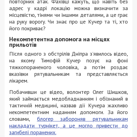
повторних атак. Фахівці кажуть, що навіть без
адрес у кадрі локацію можна визначити за
місцевістю, тінями чи іншими деталями, а це грає
на руку ворогу. Чи знає про це Кучер та ті, хто
його покриває?
Некомпетентна допомога на місцях
прильотів
Після одного з обстрілів Дніпра зʼявилось відео,
на якому Тимофій Кучер позує на фоні
тяжкопораненого чоловіка, а потім роздає
вказівки рятувальникам та представляється
лікарем.
Побачивши це відео, волонтер Олег Шишков,
який займається медобладнанням і обізнаний в
тактичній медицині, назвав дії Кучера жахливо
некомпетентним наданням допомоги. За його
словами,
блогер забороняв рятувальникам
накладати турнікет, а це могло привести до
загибелі поранених.