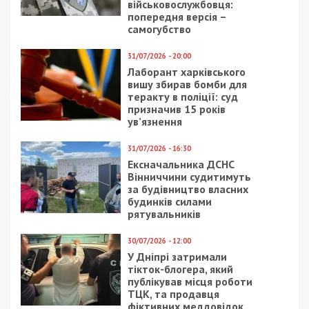
військовослужбовця:
попередня версія –
самогубство
31/07/2026 - 20:00
Лаборант харківського
вишу збирав бомби для
теракту в поліції: суд
призначив 15 років
ув’язнення
31/07/2026 - 16:30
Ексначальника ДСНС
Вінниччини судитимуть
за будівництво власних
будинків силами
рятувальників
30/07/2026 - 12:00
У Дніпрі затримали
тікток-блогера, який
публікував місця роботи
ТЦК, та продавця
фіктивних меддовідок