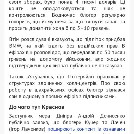
своїх зборах, було понад 4 тисячі доларів. Ці
кошти не оподатковуються та ніяк не
контролюються. Водночас блогер регулярно
говорить, що йому нема за що тягнути канал та
просить донатити хоча б по 5–10 гривень.
Втім розслідувачі вказують, що підліток придбав
BMW, на якій їздить без водійських прав. В
ефірах він розповідає, що передавав по 50 тисяч
гривень на допомогу військовим, але жодних
підтверджень цих витрат публічно не показував.
Також зʼясувалось, що Потеряйло працював у
структурах злочинних колл-центрів. Про свою
роботу в шахрайських офісах блогер зізнався
сам в одному з прямих ефірів з підписниками.
До чого тут Краснов
Заступник мера Дніпра Андрій Денисенко
публічно заявив, що блогери Кучер та Лачен
(Ігор Лаченков)
поширюють контент із ознаками