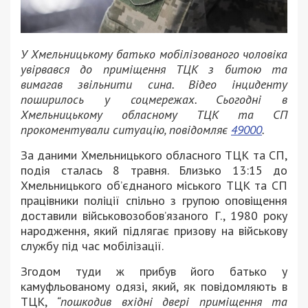
У Хмельницькому батько мобілізованого чоловіка
увірвався до приміщення ТЦК з битою та
вимагав звільнити сина. Відео інциденту
поширилось у соцмережах. Сьогодні в
Хмельницькому обласному ТЦК та СП
прокоментували ситуацію, повідомляє
49000
.
За даними Хмельницького обласного ТЦК та СП,
подія сталась 8 травня. Близько 13:15 до
Хмельницького об’єднаного міського ТЦК та СП
працівники поліції спільно з групою оповіщення
доставили військовозобов’язаного Г., 1980 року
народження, який підлягає призову на військову
службу під час мобілізації.
Згодом туди ж прибув його батько у
камуфльованому одязі, який, як повідомляють в
ТЦК,
“пошкодив вхідні двері приміщення та