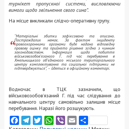
турнікет пропускної системи, висловлюючи
вимоги щодо звільнення свого сина”.
На місце викликали слідчо-оперативну групу.
“Матеріальні збитки зафіксовано та описано.
Постраждалих немає. За фактом інциденту
правоохоронними органами буде надано відповідну
правову оцінку та прийнято рішення згідно з чинним
законодавством. Інформація щодо побиття
військовозобов’язаного Г. під час перебування в
Хмельницького об’єднаного міського територіального
центру комплектування та соціальної підтримки не
підтверджується”, – йдеться в офіційному коментарі.
Водночас в ТЦК зазначили, що
військовозобов’язаний Г. під час слідування до
навчального центру самовільно залишив місце
перебування. Наразі його розшукують.
Facebook
Telegram
Twitter
WhatsApp
Viber
Email
Поділити
Категории:
Популярні новини
| Метки: