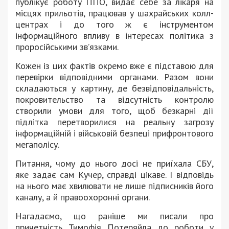
публікує роботу ППО, видає себе за лікаря на
місцях прильотів, працював у шахрайських колл-
центрах і до того ж є інструментом
інформаційного впливу в інтересах політика з
проросійськими звʼязками.
Кожен із цих фактів окремо вже є підставою для
перевірки відповідними органами. Разом вони
складаються у картину, де безвідповідальність,
покровительство та відсутність контролю
створили умови для того, щоб безкарні дії
підлітка перетворилися на реальну загрозу
інформаційній і військовій безпеці прифронтового
мегаполісу.
Питання, чому до нього досі не приїхала СБУ,
яке задає сам Кучер, справді цікаве. І відповідь
на нього має хвилювати не лише підписників його
каналу, а й правоохоронні органи.
Нагадаємо, що раніше ми писали про
причетність Тимофія Потеряйла до роботи у