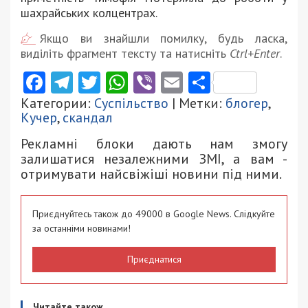
шахрайських колцентрах.
Якщо ви знайшли помилку, будь ласка,
виділіть фрагмент тексту та натисніть
Ctrl+Enter
.
Facebook
Telegram
Twitter
WhatsApp
Viber
Email
Поділити
Категории:
Суспільство
| Метки:
блогер
,
Кучер
,
скандал
Рекламні блоки дають нам змогу
залишатися незалежними ЗМІ, а вам -
отримувати найсвіжіші новини під ними.
Приєднуйтесь також до 49000 в Google News. Слідкуйте
за останніми новинами!
Приєднатися
Читайте також