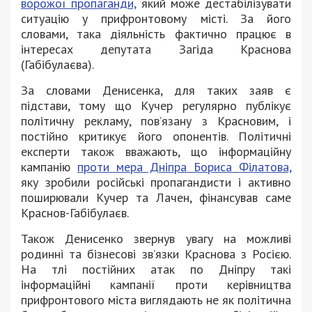
ворожої пропаганди,
який може дестабілізувати
ситуацію у прифронтовому місті. За його
словами, така діяльність фактично працює в
інтересах депутата Загіда Краснова
(Габібулаєва).
За словами Денисенка, для таких заяв є
підстави, тому що Кучер регулярно публікує
політичну рекламу, повʼязану з Красновим, і
постійно критикує його опонентів. Політичні
експерти також вважають, що інформаційну
кампанію
проти мера Дніпра Бориса Філатова,
яку зробили російські пропагандисти і активно
поширювали Кучер та Лачен, фінансував саме
Краснов-Габібулаєв.
Також Денисенко звернув увагу на можливі
родинні та бізнесові звʼязки Краснова з Росією.
На тлі постійних атак по Дніпру такі
інформаційні кампанії проти керівництва
прифронтового міста виглядають не як політична