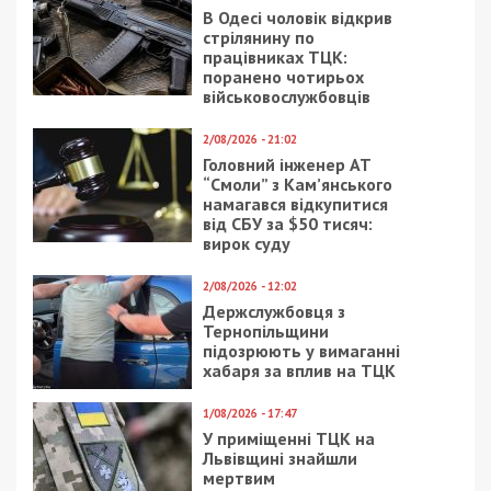
В Одесі чоловік відкрив
стрілянину по
працівниках ТЦК:
поранено чотирьох
військовослужбовців
2/08/2026 - 21:02
Головний інженер АТ
“Смоли” з Кам’янського
намагався відкупитися
від СБУ за $50 тисяч:
вирок суду
2/08/2026 - 12:02
Держслужбовця з
Тернопільщини
підозрюють у вимаганні
хабаря за вплив на ТЦК
1/08/2026 - 17:47
У приміщенні ТЦК на
Львівщині знайшли
мертвим