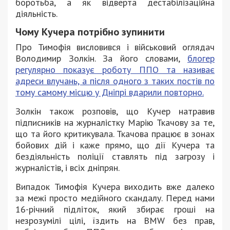
боротьба, а як відверта дестабілізаційна
діяльність.
Чому Кучера потрібно зупинити
Про Тимофія висловився і військовий оглядач
Володимир Золкін. За його словами,
блогер
регулярно показує роботу ППО та називає
адреси влучань, а після одного з таких постів по
тому самому місцю у Дніпрі вдарили повторно.
Золкін також розповів, що Кучер натравив
підписників на журналістку Марію Ткачову за те,
що та його критикувала. Ткачова працює в зонах
бойових дій і каже прямо, що дії Кучера та
бездіяльність поліції ставлять під загрозу і
журналістів, і всіх дніпрян.
Випадок Тимофія Кучера виходить вже далеко
за межі просто медійного скандалу. Перед нами
16-річний підліток, який збирає гроші на
незрозумілі цілі, їздить на BMW без прав,