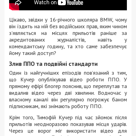
Цікаво, звідки у 16-річного школяра BMW, чому
він їздить на ній без водійських прав, яким чином
зʼявляється на місцях прильотів раніше за
акредитованих журналістів, навіть у
комендантську годину, та хто саме забезпечує
йому такий доступ?
Злив ППО та подвійні стандарти
Один із найгучніших епізодів повʼязаний з тим,
що Кучер опублікував відео роботи ППО. У
прямому ефірі блогер пояснив, що переплутав та
видалив відео через дві хвилини. Водночас у
власному каналі він регулярно погрожує баном
підписникам, які знімають роботу ППО.
Крім того, Тимофій Кучер під час зйомок після
прильотів неодноразово показував місця ударів.
Через це ворог міг використати відео для