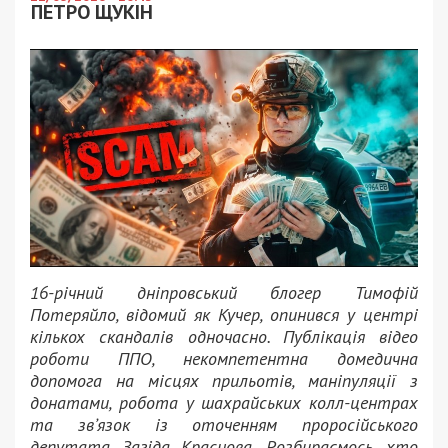
ПЕТРО ЩУКІН
16-річний дніпровський блогер Тимофій
Потеряйло, відомий як Кучер, опинився у центрі
кількох скандалів одночасно. Публікація відео
роботи ППО, некомпетентна домедична
допомога на місцях прильотів, маніпуляції з
донатами, робота у шахрайських колл-центрах
та звʼязок із оточенням проросійського
депутата Загіда Краснова. Розбираємось, хто