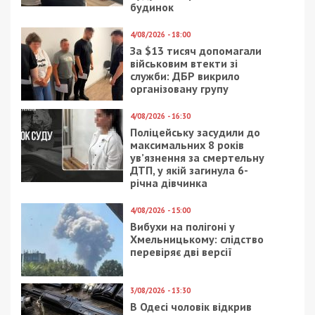
будинок
4/08/2026 - 18:00
За $13 тисяч допомагали
військовим втекти зі
служби: ДБР викрило
організовану групу
4/08/2026 - 16:30
Поліцейську засудили до
максимальних 8 років
ув’язнення за смертельну
ДТП, у якій загинула 6-
річна дівчинка
4/08/2026 - 15:00
Вибухи на полігоні у
Хмельницькому: слідство
перевіряє дві версії
3/08/2026 - 13:30
В Одесі чоловік відкрив