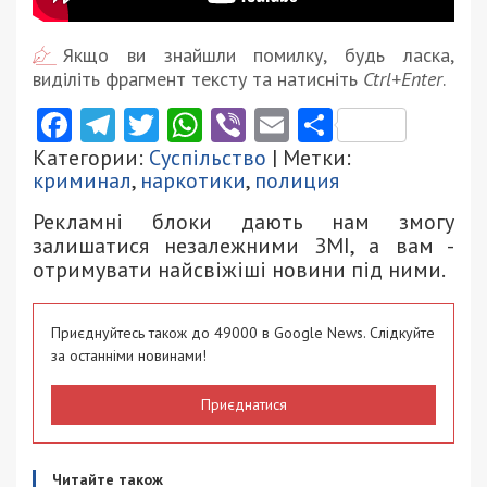
Якщо ви знайшли помилку, будь ласка,
виділіть фрагмент тексту та натисніть
Ctrl+Enter
.
Facebook
Telegram
Twitter
WhatsApp
Viber
Email
Поділити
Категории:
Суспільство
| Метки:
криминал
,
наркотики
,
полиция
Рекламні блоки дають нам змогу
залишатися незалежними ЗМІ, а вам -
отримувати найсвіжіші новини під ними.
Приєднуйтесь також до 49000 в Google News. Слідкуйте
за останніми новинами!
Приєднатися
Читайте також