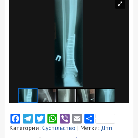
Facebook
Telegram
Twitter
WhatsApp
Viber
Email
Поділити
Категории:
Суспільство
| Метки:
Дтп