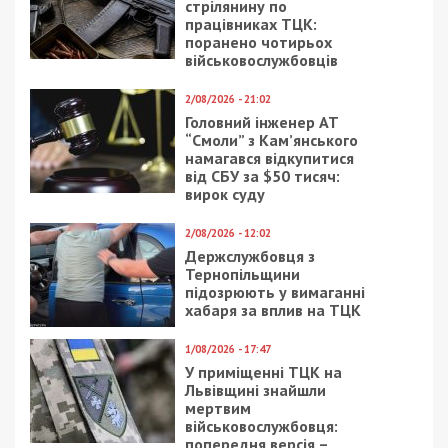
стрілянину по
працівниках ТЦК:
поранено чотирьох
військовослужбовців
2/08/2026 - 21:02
Головний інженер АТ
“Смоли” з Кам’янського
намагався відкупитися
від СБУ за $50 тисяч:
вирок суду
2/08/2026 - 12:02
Держслужбовця з
Тернопільщини
підозрюють у вимаганні
хабаря за вплив на ТЦК
1/08/2026 - 17:47
У приміщенні ТЦК на
Львівщині знайшли
мертвим
військовослужбовця:
попередня версія –