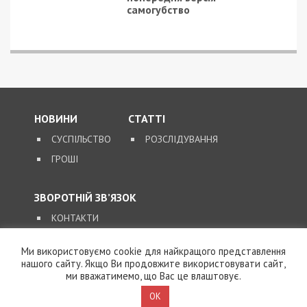
самогубство
НОВИНИ
СТАТТІ
СУСПІЛЬСТВО
РОЗСЛІДУВАННЯ
ГРОШІ
ЗВОРОТНІЙ ЗВ’ЯЗОК
КОНТАКТИ
Ми використовуємо cookie для найкращого представлення
SUPPORT@49000.COM.UA
нашого сайту. Якщо Ви продовжите використовувати сайт,
ми вважатимемо, що Вас це влаштовує.
© 2026, ВСІ ПРАВА ЗАХИЩЕНІ
49000.COM.UA
OK