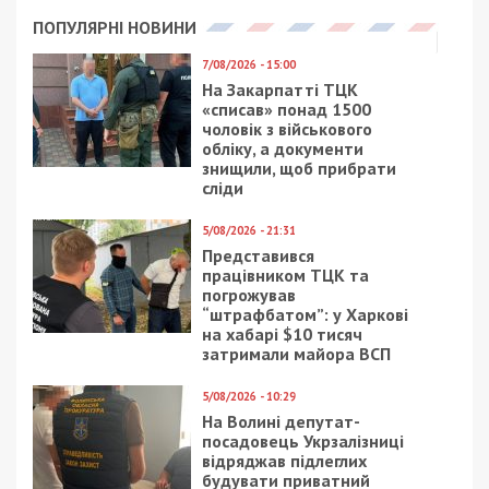
ПОПУЛЯРНІ НОВИНИ
7/08/2026 - 15:00
На Закарпатті ТЦК
«списав» понад 1500
чоловік з військового
обліку, а документи
знищили, щоб прибрати
сліди
5/08/2026 - 21:31
Представився
працівником ТЦК та
погрожував
“штрафбатом”: у Харкові
на хабарі $10 тисяч
затримали майора ВСП
5/08/2026 - 10:29
На Волині депутат-
посадовець Укрзалізниці
відряджав підлеглих
будувати приватний