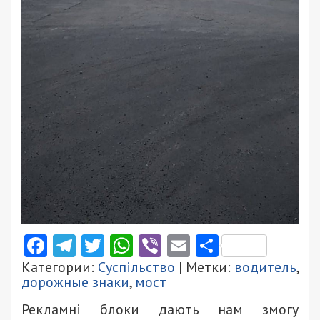
Facebook
Telegram
Twitter
WhatsApp
Viber
Email
Поділити
Категории:
Суспільство
| Метки:
водитель
,
дорожные знаки
,
мост
Рекламні блоки дають нам змогу