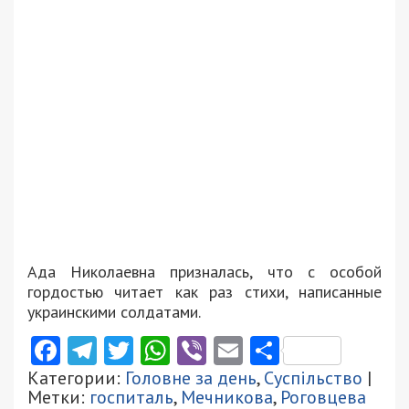
Ада Николаевна призналась, что с особой
гордостью читает как раз стихи, написанные
украинскими солдатами.
Facebook
Telegram
Twitter
WhatsApp
Viber
Email
Поділити
Категории:
Головне за день
,
Суспільство
|
Метки:
госпиталь
,
Мечникова
,
Роговцева