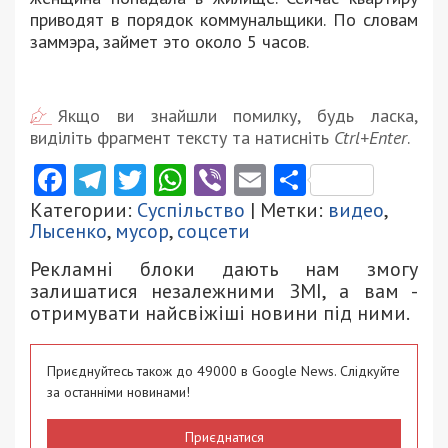
приводят в порядок коммунальщики. По словам
заммэра, займет это около 5 часов.
Якщо ви знайшли помилку, будь ласка,
виділіть фрагмент тексту та натисніть
Ctrl+Enter
.
Facebook
Telegram
Twitter
WhatsApp
Viber
Email
Поділити
Категории:
Суспільство
| Метки:
видео
,
Лысенко
,
мусор
,
соцсети
Рекламні блоки дають нам змогу
залишатися незалежними ЗМІ, а вам -
отримувати найсвіжіші новини під ними.
Приєднуйтесь також до 49000 в Google News. Слідкуйте
за останніми новинами!
Приєднатися