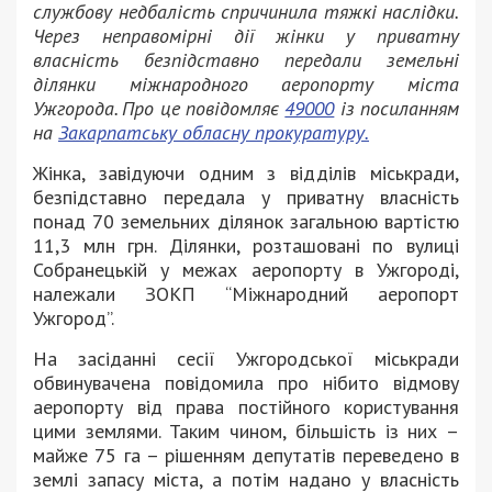
службову недбалість спричинила тяжкі наслідки.
Через неправомірні дії жінки у приватну
власність безпідставно передали земельні
ділянки міжнародного аеропорту міста
Ужгорода. Про це повідомляє
49000
із посиланням
на
Закарпатську обласну прокуратуру.
Жінка, завідуючи одним з відділів міськради,
безпідставно передала у приватну власність
понад 70 земельних ділянок загальною вартістю
11,3 млн грн. Ділянки, розташовані по вулиці
Собранецькій у межах аеропорту в Ужгороді,
належали ЗОКП “Міжнародний аеропорт
Ужгород”.
На засіданні сесії Ужгородської міськради
обвинувачена повідомила про нібито відмову
аеропорту від права постійного користування
цими землями. Таким чином, більшість із них –
майже 75 га – рішенням депутатів переведено в
землі запасу міста, а потім надано у власність