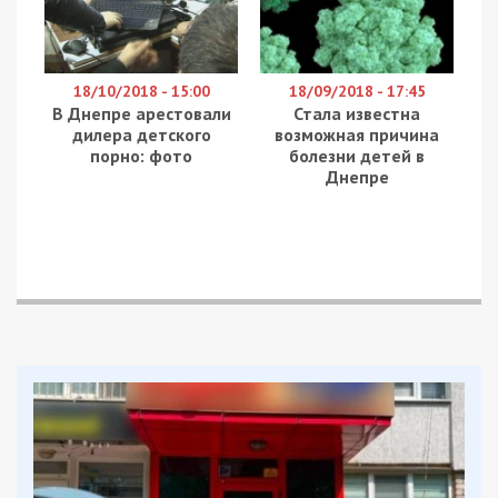
оскарження. Про це повідомляє
49000
із
посиланням на Харківську обласну прокуратуру.
Подія сталася ще 4 грудня 2021 року у Харкова.
Патрульні поліцейські зупинили автомобіль
Mercedes за порушення правил дорожнього руху,
а саме – керування транспортним засобом без
номерного знаку.
В авто перебувала група осіб. “На допомогу”
вони викликали свого друга – відомого
автоблогера з Дніпра VitosDnepr (справжнє ім’я
– Віталій Санжаков). Приїхавши на місце, блогер
став погрожувати поліцейським.
Чоловік почав світити правоохоронцю в обличчя
прожектором, який той просив прибрати. Блогер
плюнув в обличчя патрульному поліцейському і
запитав, як у такому випадку може відповісти
сам правоохоронець.
Блогер також нецензурно висловлювався в бік