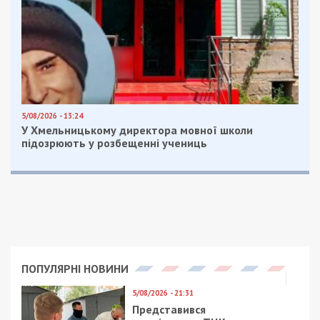
патрульних поліцейських, намагався їх
розлютити і хотів спровокувати до застосування
сили.