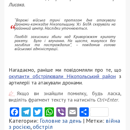
Лисака.
“Ворожі війська тричі протягом дня атакували
дронами-камікадзе Нікопольщину. Усі БпЛА скерували на
районний центр. Наслідки уточнюються.
Пообіді захисники збили над Криворіжжям крилату
ракету. Було і влучання. На щастя, минулося без
загиблих та постраждалих”, – повідомив голова
військової адміністрації.
Нагадаємо, раніше ми повідомляли про те, що
окупанти обстрілювали Нікопольський район
з
артилерії та атакували дронами.
Якщо ви знайшли помилку, будь ласка,
виділіть фрагмент тексту та натисніть
Ctrl+Enter
.
Facebook
Telegram
Twitter
WhatsApp
Viber
Email
Поділити
Категории:
Головне за день
| Метки:
війна
з росією
,
обстріл