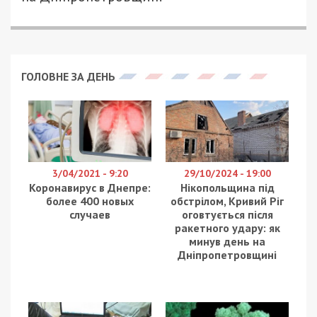
Відомий автоблогер з Дніпра VitosDnepr, який
плюнув у патрульного в Харкові, за рішенням
суду отримав 2 роки позбавлення волі. Вирок
виніс Київський районний суд міста Харкова,
наразі триває строк на його апеляційне