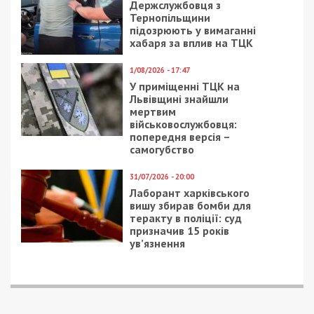
міськради, через дії якої у приватну
власність відійшли землі міжнародного
аеропорту
ГОЛОВНЕ ЗА ДЕНЬ
3/04/2021 - 9:20
29/10/2024 - 19:00
Коронавирус в Днепре:
Нікопольщина під
более 400 новых
обстрілом, Кривий Ріг
случаев
оговтується після
ракетного удару: як
минув день на
Дніпропетровщині