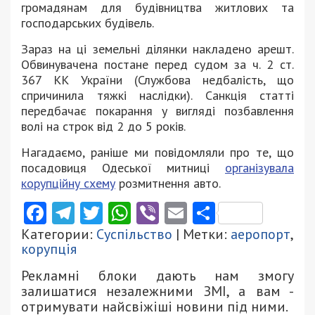
громадянам для будівництва житлових та
господарських будівель.
Зараз на ці земельні ділянки накладено арешт.
Обвинувачена постане перед судом за ч. 2 ст.
367 КК України (Службова недбалість, що
спричинила тяжкі наслідки). Санкція статті
передбачає покарання у вигляді позбавлення
волі на строк від 2 до 5 років.
Нагадаємо, раніше ми повідомляли про те, що
посадовиця Одеської митниці
організувала
корупційну схему
розмитнення авто.
Facebook
Telegram
Twitter
WhatsApp
Viber
Email
Поділити
Категории:
Суспільство
| Метки:
аеропорт
,
корупція
Рекламні блоки дають нам змогу
залишатися незалежними ЗМІ, а вам -
отримувати найсвіжіші новини під ними.