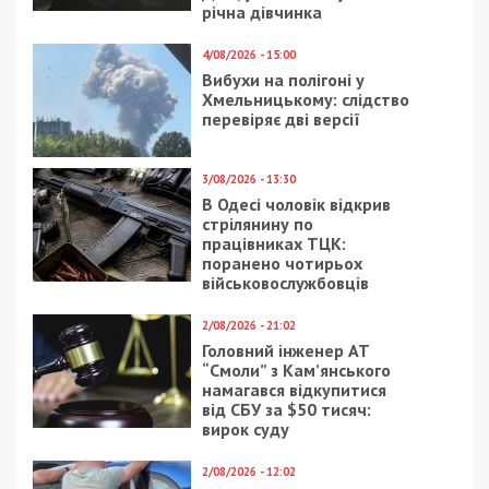
залишатися незалежними ЗМІ, а вам -
отримувати найсвіжіші новини під ними.
Приєднуйтесь також до 49000 в Google News. Слідкуйте
за останніми новинами!
Приєднатися
Читайте також
Предыдущая статья:
Посмішка Феміди: фігури з найближчого
оточення дніпровського авторитета
Наріка “дивом” опинилися на волі
Следующая статья:
В Ужгороді судитимуть експосадовицю