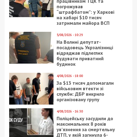
У судовому засіданні обвинувачений Санжаков
свою вину не визнав. Суд визнав винним 41-
річного чоловіка за фактом погрози насильством
щодо працівника правоохоронного органу у
звʼязку з виконанням цим працівником службових
обовʼязків (ч. 1 ст. 345 КК України). Йому
призначено покарання у виді двох років
позбавлення волі.
Нагадаємо, раніше ми повідомляли про те, що
15 років тюрми отримав
керівник громадського
об’єднання з Дніпра, який був соратником Іллі
Киви.
Facebook
Telegram
Twitter
WhatsApp
Viber
Email
Поділити
Категории:
Головне за день
| Метки:
приговор
,
хулиганство
Рекламні блоки дають нам змогу