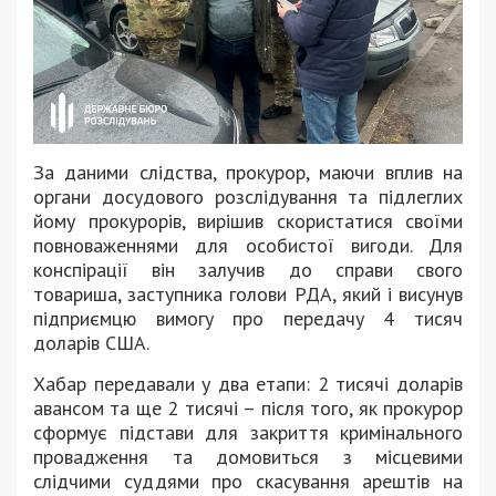
За даними слідства, прокурор, маючи вплив на
органи досудового розслідування та підлеглих
йому прокурорів, вирішив скористатися своїми
повноваженнями для особистої вигоди. Для
конспірації він залучив до справи свого
товариша, заступника голови РДА, який і висунув
підприємцю вимогу про передачу 4 тисяч
доларів США.
Хабар передавали у два етапи: 2 тисячі доларів
авансом та ще 2 тисячі – після того, як прокурор
сформує підстави для закриття кримінального
провадження та домовиться з місцевими
слідчими суддями про скасування арештів на