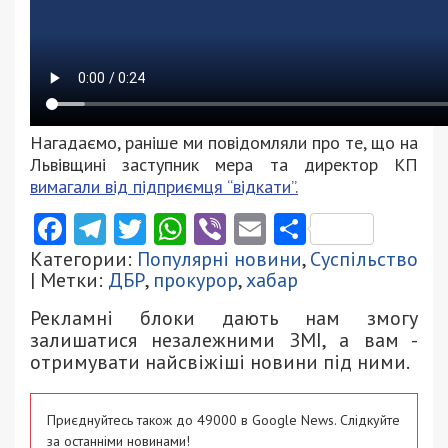
Нагадаємо, раніше ми повідомляли про те, що на
Львівщині заступник мера та директор КП
вимагали від підприємця “відкати”.
Facebook
Telegram
Twitter
WhatsApp
Viber
Email
Поділити
Категории:
Популярні новини
,
Суспільство
| Метки:
ДБР
,
прокурор
,
хабар
Рекламні блоки дають нам змогу
залишатися незалежними ЗМІ, а вам -
отримувати найсвіжіші новини під ними.
Приєднуйтесь також до 49000 в Google News. Слідкуйте
за останніми новинами!