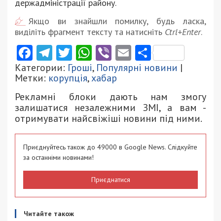
держадміністрації району.
Якщо ви знайшли помилку, будь ласка,
виділіть фрагмент тексту та натисніть
Ctrl+Enter
.
Facebook
Telegram
Twitter
WhatsApp
Viber
Email
Поділити
Категории:
Гроші
,
Популярні новини
|
Метки:
корупція
,
хабар
Рекламні блоки дають нам змогу
залишатися незалежними ЗМІ, а вам -
отримувати найсвіжіші новини під ними.
Приєднуйтесь також до 49000 в Google News. Слідкуйте
за останніми новинами!
Приєднатися
Читайте також