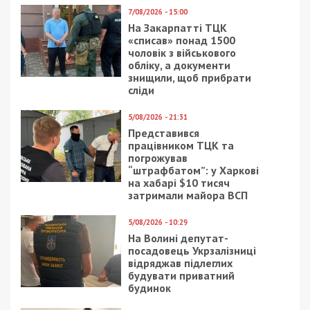
7/08/2026 - 15:00
На Закарпатті ТЦК
«списав» понад 1500
чоловік з військового
обліку, а документи
знищили, щоб прибрати
сліди
5/08/2026 - 21:31
Представився
працівником ТЦК та
погрожував
“штрафбатом”: у Харкові
на хабарі $10 тисяч
затримали майора ВСП
5/08/2026 - 10:29
На Волині депутат-
посадовець Укрзалізниці
відряджав підлеглих
будувати приватний
будинок