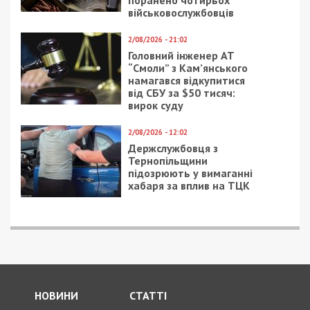
військовослужбовців
2/08/2026 - 21:02
Головний інженер АТ
“Смоли” з Кам’янського
намагався відкупитися
від СБУ за $50 тисяч:
вирок суду
2/08/2026 - 12:02
Держслужбовця з
Тернопільщини
підозрюють у вимаганні
хабаря за вплив на ТЦК
НОВИНИ
СТАТТІ