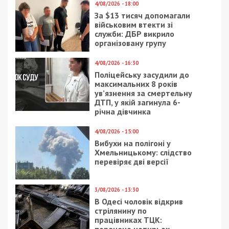
4/08/2026 - 18:00
За $13 тисяч допомагали
військовим втекти зі
служби: ДБР викрило
організовану групу
4/08/2026 - 16:30
Поліцейську засудили до
максимальних 8 років
ув’язнення за смертельну
ДТП, у якій загинула 6-
річна дівчинка
4/08/2026 - 15:00
Вибухи на полігоні у
Хмельницькому: слідство
перевіряє дві версії
3/08/2026 - 13:30
В Одесі чоловік відкрив
стрілянину по
працівниках ТЦК:
поранено чотирьох