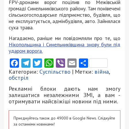
FPV-дронами ворог поцілив по Межівській
громаді Синельниківського району. Там понівечені
сільськогосподарське підприємство, будівля, що
не експлуатується, адмінбудівля, авто. Зайнялася
суха трава.
Нагадаємо, раніше ми повідомляли про те, що
Нікопольщина і Синельниківщина знову були під
ударом ворога.
Facebook
Telegram
Twitter
WhatsApp
Viber
Email
Поділити
Категории:
Суспільство
| Метки:
війна
,
обстріл
Рекламні блоки дають нам змогу
залишатися незалежними ЗМІ, а вам -
отримувати найсвіжіші новини під ними.
Приєднуйтесь також до 49000 в Google News. Слідкуйте
за останніми новинами!