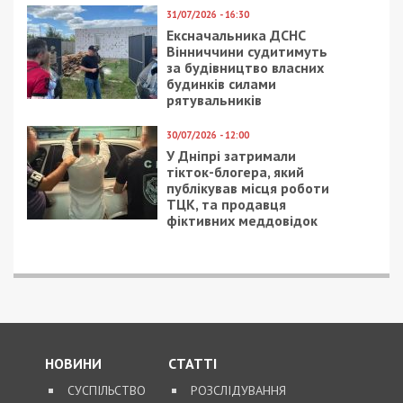
11/07/2019 - 15:20
12/04/2024 - 13:00
Как голосовали
Військовим на першій
нардепы из Днепра за
лінії встановили
отмену мажоритарной
доплату 70 000
системы
гривень
20/12/2016 - 12:55
29/03/2018 - 12:35
Почему в Днепре
Секретарь
перекрывали
Днепровского
центральный
горсовета рассказал,
проспект: фото
почему затянулся
ремонт Нового моста