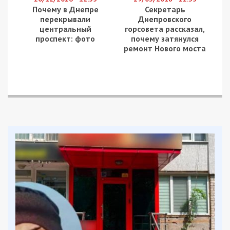
син Олександр та дві дочки — Соломія і Дарина.
Цікаво, що дружина зареєстрована в Одесі, але
насправді живе в ОАЕ.
В Борисполі у Баланицу є квартира (105 м²)
невідомої вартості, набута у 2011 році. Три
квартири у Києві (44,7 м², 36,2 м², 61,2 м²), набуті
у 2019-2022 роках, належать дружині. Їхня
загальна задекларована вартість становить
близько 2,7 млн грн.
В жінки також є квартира у Поляниці (Івано-
Франківська область) (61,2 м², набута у 2022
році) вартістю 734 тис. грн, а ще квартира в ОАЕ
(78 м², набута у 2023 році) вартістю 13,34 млн
грн. Ще в неї є незавершена квартира в ОАЕ (117
м²), але її вартість не вказана.
Єдиним транспортним засобом, вказаним у
декларації, є автомобіль Nissan X-Terra (2023),
набутий у травні 2024 року за 1,17 млн грн.
Автомобіль зареєстрований на дружину.