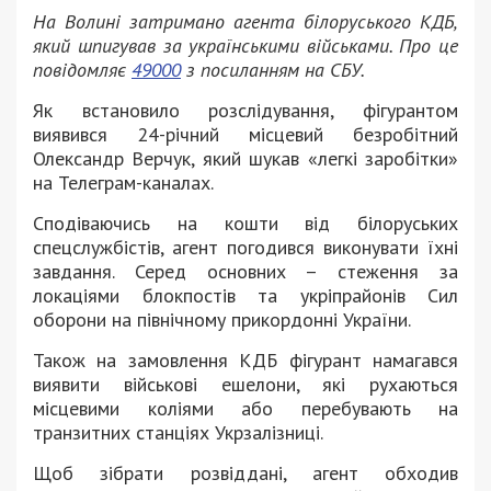
На Волині затримано агента білоруського КДБ,
який шпигував за українськими військами. Про це
повідомляє
49000
з посиланням на СБУ.
Як встановило розслідування, фігурантом
виявився 24-річний місцевий безробітний
Олександр Верчук, який шукав «легкі заробітки»
на Телеграм-каналах.
Сподіваючись на кошти від білоруських
спецслужбістів, агент погодився виконувати їхні
завдання. Серед основних – стеження за
локаціями блокпостів та укріпрайонів Сил
оборони на північному прикордонні України.
Також на замовлення КДБ фігурант намагався
виявити військові ешелони, які рухаються
місцевими коліями або перебувають на
транзитних станціях Укрзалізниці.
Щоб зібрати розвіддані, агент обходив