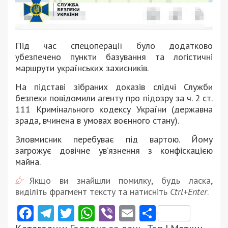
Під час спецоперації було додатково
убезпечено пункти базування та логістичні
маршрути українських захисників.
На підставі зібраних доказів слідчі Служби
безпеки повідомили агенту про підозру за ч. 2 ст.
111 Кримінального кодексу України (державна
зрада, вчинена в умовах воєнного стану).
Зловмисник перебуває під вартою. Йому
загрожує довічне ув’язнення з конфіскацією
майна.
Якщо ви знайшли помилку, будь ласка,
виділіть фрагмент тексту та натисніть
Ctrl+Enter
.
Facebook
Telegram
Twitter
WhatsApp
Viber
Email
Поділити