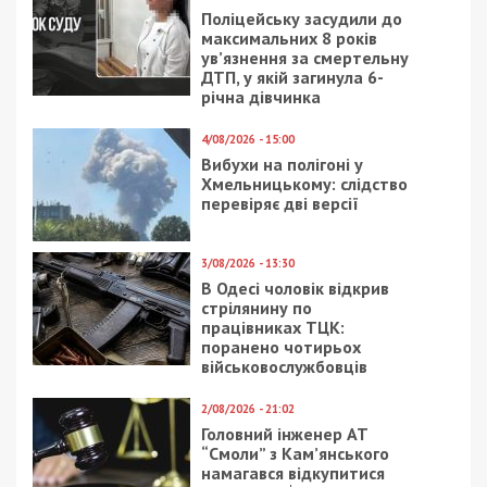
360 тис. доларів) в Emirates NBD, 216 тис. AED
(приблизно 59 тис. доларів) у Mashreq Bank. Ще
84,6 тис.доларів вона має в українських банках.
Facebook
Telegram
Twitter
WhatsApp
Viber
Email
Поділити
Категории:
Суспільство
| Метки:
декларация
,
квартира
,
посол
Рекламні блоки дають нам змогу
залишатися незалежними ЗМІ, а вам -
отримувати найсвіжіші новини під ними.
Приєднуйтесь також до 49000 в Google News. Слідкуйте
за останніми новинами!
Приєднатися
Читайте також