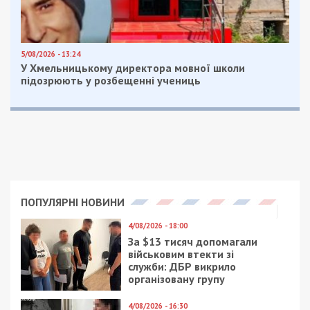
Загальний дохід сім’ї Балануци за звітний період
становить близько 17,2 млн грн, з яких лише 1,2
млн грн припадає на Олександра Балануцу, а
решта — на його дружину. Чоловік отримав від
МЗС 514 тис. гривень та ще 636 тис. гривень
компенсацій за відрядження за кордоном. Від
МОУ Балануца отримав ще 663 тис. гривень.
Також посадовець отримав соцдопомогу при
народженні дитини в 14 тис. гривень.
Ольга Мельник як підприємець заробила 966 тис.
гривень, а ще 932 тис. гривень від оренди майна.
Дохід від відчуження нерухомого майна склав
14,42 млн грн, а зарплата від компанії Gravitas
Group (ОАЕ): 2,41 млн грн.
Олександр Балануца має 78 тис. доларів та 636
тис. гривень на банківських рахунках, а його
дружина зберігає 1 322 797 AED (приблизно