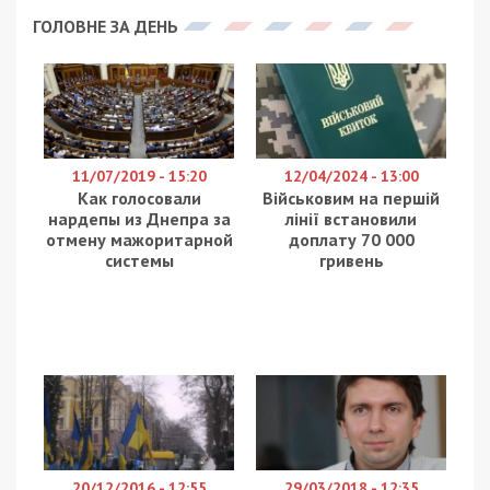
Дружина нового посла України в ОАЕ,
ексзаступника міністра оборони Олександра
Балануци набула квартиру в Дубаї за 13,3 млн
гривень. Про це повідомляє
49000
з посиланням на
368.media.
Олександр Балануца вказав у декларації за 2024
рік, що його зареєстроване місце проживання —
Київ, а фактичне — селище у Бориспільському
районі Київської області. До членів сім’ї
декларанта належать дружина Ольга Мельник,