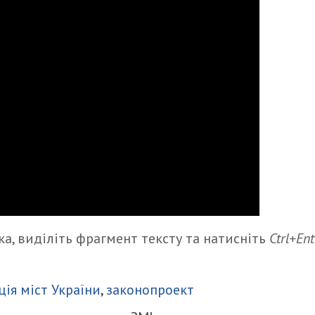
а, виділіть фрагмент тексту та натисніть
Ctrl+Ent
итися
ція міст України
,
законопроект