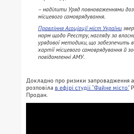
– наділити Уряд повноваженнями до
місцевого самоврядування.
Правління Асоціації міст України
звер
норм щодо Реєстру, нагляду за влас
урядової методики, що забезпечить 
хартії місцевого самоврядування й зоб
повідомленні АМУ.
Докладно про ризики запровадження а
розповіла
в ефірі студії “Файне місто”
Р
Продан.