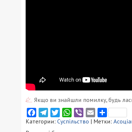
Якщо ви знайшли помилку, будь ласк
Facebook
Telegram
Twitter
WhatsApp
Viber
Email
Поділ
Категории:
Суспільство
| Метки:
Асоціа