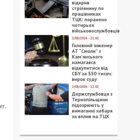
відкрив
стрілянину по
працівниках
ТЦК: поранено
чотирьох
військовослужбовців
2/08/2026 - 21:02
Головний інженер
АТ “Смоли” з
Кам’янського
намагався
відкупитися від
СБУ за $50 тисяч:
вирок суду
2/08/2026 - 12:02
Держслужбовця з
Тернопільщини
er
.
підозрюють у
вимаганні хабаря
за вплив на ТЦК