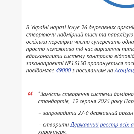
В Україні наразі існує 26 державних орган
створюючи надмірний тиск та паралізуюч
оскільки перевірки часто суперечать одн
просто неможливо під час вирішення пита
вдосконалити систему контролю відповід
законопроєкті №13150 пропонується поси
повідомляє
49000
з посиланням на
Асоціац
“Замість створення системи домірног
стандартів, 19 серпня 2025 року Па
– запровадити 27-й державний орган 
– створити
Державний реєстр всіх 
характеру,