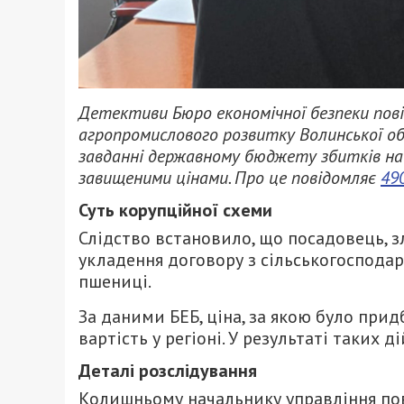
Детективи Бюро економічної безпеки пові
агропромислового розвитку Волинської об
завданні державному бюджету збитків на су
завищеними цінами. Про це повідомляє
49
Суть корупційної схеми
Слідство встановило, що посадовець,
укладення договору з сільськогоспода
пшениці.
За даними БЕБ, ціна, за якою було при
вартість у регіоні. У результаті таких 
Деталі розслідування
Колишньому начальнику управління пов