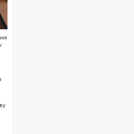
ння
у
в
ву