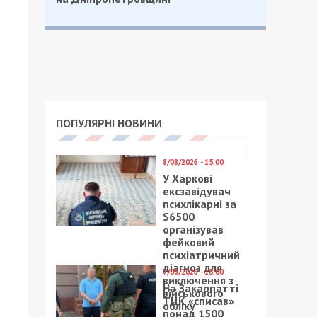
ПОПУЛЯРНІ НОВИНИ
8/08/2026 - 15:00
У Харкові
ексзавідувач
психлікарні за
$6500
організував
фейковий
психіатричний
діагноз для
7/08/2026 - 15:00
виключення з
На Закарпатті
військового
ТЦК «списав»
обліку
понад 1500