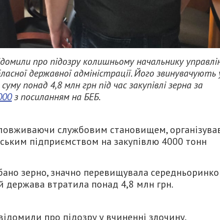
домили про підозру колишньому начальнику управлі
ласної державної адміністрації. Його звинувачують 
му понад 4,8 млн грн під час закупівлі зерна за
000
з посиланням на БЕБ.
 зловживаючи службовим становищем, організува
рським підприємством на закупівлю 4000 тонн
дбано зерно, значно перевищувала середньоринко
дій держава втратила понад 4,8 млн грн.
ідомили про підозру у вчиненні злочину,