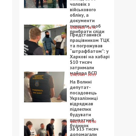
чоловік з
військового
обліку, а
документи
знищили, щоб
5/08/2026 - 21:31
прибрати сліди
Представився
працівником ТЦК
та погрожував
“штрафбатом”: у
Харкові на хабарі
$10 тисяч
затримали
майора ВСП
5/08/2026 - 10:29
На Волині
депутат-
посадовець
Укрзалізниці
відряджав
підлеглих
будувати
приватний
4/08/2026 - 18:00
будинок
За $13 тисяч
допомагали