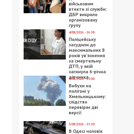
військовим
втекти зі служби:
ДБР викрило
організовану
групу
4/08/2026 - 16:30
Поліцейську
засудили до
максимальних 8
років ув’язнення
за смертельну
ДТП, у якій
загинула 6-річна
дівчинка
4/08/2026 - 15:00
Вибухи на
полігоні у
Хмельницькому:
слідство
перевіряє дві
версії
3/08/2026 - 13:30
В Одесі чоловік