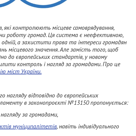
ів, які контролюють місцеве самоврядування,
и роботу громад. Ця система є неефективною,
а одній, а захистити права та інтереси громадян
нь місцевого значення. Але замість того, щоб
но до європейських стандартів, у новому
лити контроль і нагляд за громадами. Про це
ію міст України.
о нагляду відповідно до європейських
рламенту в законопроєкті №13150 пропонується:
нагляду за громадами,
актів муніципалітетів
, навіть індивідуального