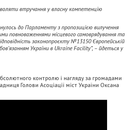
зволяти втручання у власну компетенцію
нулось до Парламенту з пропозицією вилучення
ними повноваженнями місцевого самоврядування та
відповідність законопроєкту №13150 Європейській
ов’язанням України в Ukraine Facility”, – йдеться у
бсолютного контролю і нагляду за громадами
адниця Голови Асоціації міст України Оксана