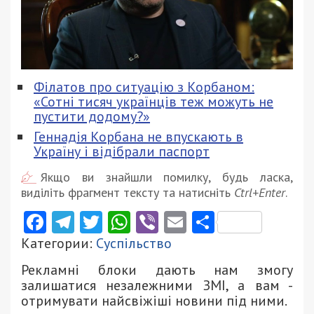
Філатов про ситуацію з Корбаном:
«Сотні тисяч українців теж можуть не
пустити додому?»
Геннадія Корбана не впускають в
Україну і відібрали паспорт
Якщо ви знайшли помилку, будь ласка,
виділіть фрагмент тексту та натисніть
Ctrl+Enter
.
Facebook
Telegram
Twitter
WhatsApp
Viber
Email
Поділити
Категории:
Суспільство
Рекламні блоки дають нам змогу
залишатися незалежними ЗМІ, а вам -
отримувати найсвіжіші новини під ними.