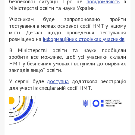
безпекової ситуації. Про це
повідомляють
в
Міністерстві освіти та науки України.
Учасникам буде запропоновано пройти
тестування в межах основної сесії НМТ у іншому
місті. Деталі щодо проведення тестування
розміщено на
інформаційних сторінках учасників
.
В Міністерстві освіти та науки пообіцяли
зробити все можливе, щоб усі учасники склали
НМТ у безпечних умовах і вступили до омріяних
закладів вищої освіти.
У серпні буде
доступна
додаткова реєстрація
для участі в спеціальній сесії НМТ.