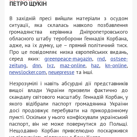
ПЕТРО ЩУКІН
В західній пресі вийшли матеріали з осудом
ситуації, яка склалась навколо позбавлення
громадянства керівника Дніпропетровського
обласного штабу тероборони Геннадія Корбана,
адже, на їх думку, це – прямий політичний тиск.
Про це повідомляє низка європейських видань,
серед яких:
greenpeace-magazin
,
rnd
,
ostsee-
zeitung
,
dnn
,
lvz
,
maz-online
,
haz
,
kn-online
,
newslocker.com
,
neuepresse
та інші.
Незрозумілі і навіть абсурдні дії представників
вищої влади України призвели фактично до
скандалу світового масштабу. Геннадій Корбан, у
якого відібрали паспорт громадянина України
досі продовжує перебувати на прикордонному
пункті. Оскільки у нього конфіскували український
паспорт, він не може повернутися до Польщі.
Нещодавно Корбан привселюдно поскаржився