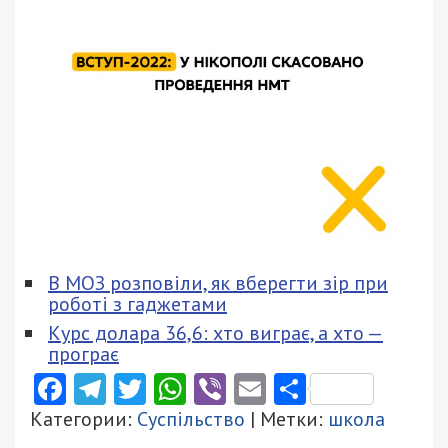
В МОЗ розповіли, як вберегти зір при
роботі з гаджетами
Курс долара 36,6: хто виграє, а хто —
програє
Facebook
Telegram
Twitter
WhatsApp
Viber
Email
Поділити
Категории:
Суспільство
| Метки:
школа