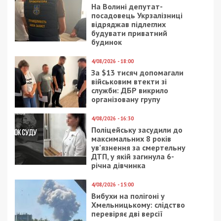
На Волині депутат-
посадовець Укрзалізниці
відряджав підлеглих
будувати приватний
будинок
4/08/2026 - 18:00
За $13 тисяч допомагали
військовим втекти зі
служби: ДБР викрило
організовану групу
4/08/2026 - 16:30
Поліцейську засудили до
максимальних 8 років
ув’язнення за смертельну
ДТП, у якій загинула 6-
річна дівчинка
4/08/2026 - 15:00
Вибухи на полігоні у
Хмельницькому: слідство
перевіряє дві версії