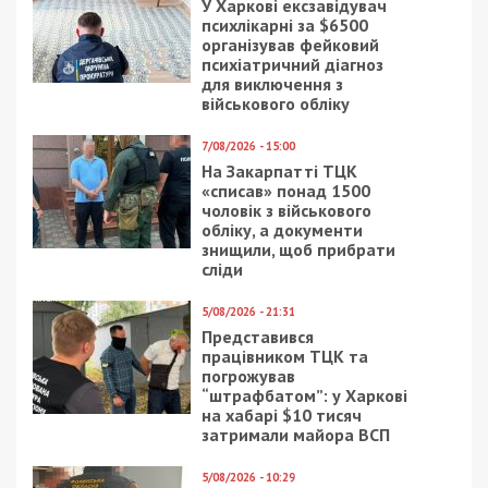
У Харкові ексзавідувач
психлікарні за $6500
організував фейковий
психіатричний діагноз
для виключення з
військового обліку
7/08/2026 - 15:00
На Закарпатті ТЦК
«списав» понад 1500
чоловік з військового
обліку, а документи
знищили, щоб прибрати
сліди
5/08/2026 - 21:31
Представився
працівником ТЦК та
погрожував
“штрафбатом”: у Харкові
на хабарі $10 тисяч
затримали майора ВСП
5/08/2026 - 10:29