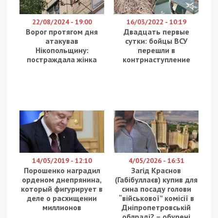
22/08/2024 - 19:00
16/03/2022 - 10:19
Ворог протягом дня
Двадцать первые
атакував
сутки: бойцы ВСУ
Нікопольщину:
перешли в
постраждала жінка
контрнаступление
14/05/2019 - 12:10
4/05/2026 - 16:31
Порошенко наградил
Загід Краснов
орденом днепрянина,
(Габібуллаєв) купив для
который фигурирует в
сина посаду голови
деле о расхищении
“військової” комісії в
миллионов
Дніпропетровській
облраді? – обурені