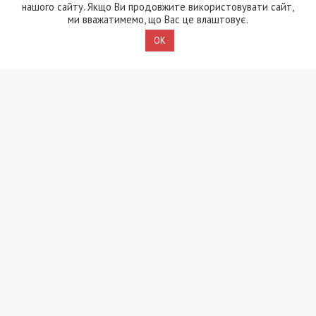
незаконному вивезенні бійців із військових частин
нашого сайту. Якщо Ви продовжите використовувати сайт,
на Дніпропетровщині
ми вважатимемо, що Вас це влаштовує.
OK
ПОПУЛЯРНІ НОВИНИ
8/08/2026 - 15:00
У Харкові ексзавідувач
психлікарні за $6500
організував фейковий
психіатричний діагноз
для виключення з
військового обліку
7/08/2026 - 15:00
На Закарпатті ТЦК
«списав» понад 1500
чоловік з військового