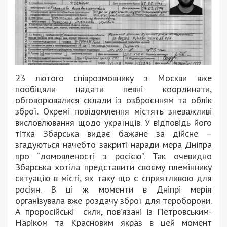
23 лютого співрозмовнику з Москви вже
пообіцяли надати певні координати,
обговорювалися склади із озброєнням та облік
зброї. Окремі повідомлення містять зневажливі
висловлювання щодо українців. У відповідь його
тітка Збарська видає бажане за дійсне –
згадуються начебто закриті наради мера Дніпра
про “домовленості з росією”. Так очевидно
Збарська хотіла представити своєму племіннику
ситуацію в місті, як таку що є сприятливою для
росіян. В ці ж моменти в Дніпрі мерія
організувала вже роздачу зброї для тероборони.
А проросійські сили, повʼязані із Петровським-
Наріком та Красновим якраз в цей момент