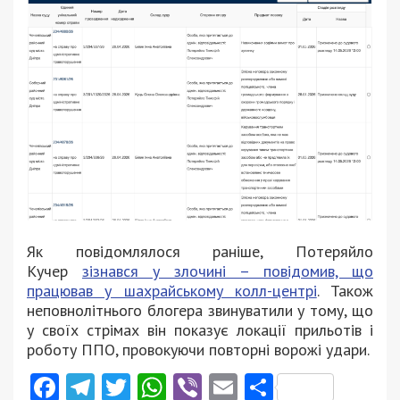
Як повідомлялося раніше, Потеряйло
Кучер
зізнався у злочині – повідомив, що
працював у шахрайському колл-центрі
. Також
неповнолітнього блогера звинуватили у тому, що
у своїх стрімах він показує локації прильотів і
роботу ППО, провокуючи повторні ворожі удари.
Facebook
Telegram
Twitter
WhatsApp
Viber
Email
Поділити