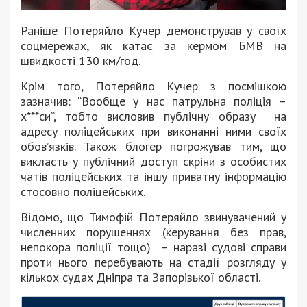
Раніше Потеряйло Кучер демонстрував у своїх
соцмережах, як катає за кермом БМВ на
швидкості 130 км/год.
Крім того, Потеряйло Кучер з посмішкою
зазначив: “Вообще у нас патрульна поліція –
х***си”, тобто висловив публічну образу на
адресу поліцейських при виконанні ними своїх
обовʼязків. Також блогер погрожував тим, що
викласть у публічний доступ скріни з особистих
чатів поліцейських та іншу приватну інформацію
стосовно поліцейських.
Відомо, що Тимофій Потеряйло звинувачений у
численних порушеннях (керування без прав,
непокора поліції тощо) – наразі судові справи
проти нього перебувають на стадії розгляду у
кількох судах Дніпра та Запорізької області.