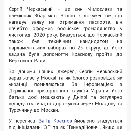
Сергій Черкаський – це син Милослави та
племінник Збарської. Згідно з документом, що
нагадує заяву на отримання паспорта, він
начебто оформив російське громадянство у
листопаді 2020 року. Вказується, що Черкаський
також був технічним кандидатом на
парламентських виборах по 25 округу, де його
задача була допомогти Краснову пройти до
Верховної Ради.
За даними наших джерел, Сергій Черкаський
зараз живе у Москві та як блогер розповідає як
українці помиляються. За інформацією з
Державної прикордонної служби України, його
батьки досі мешкають у Дніпрі та регулярно
відвідують сина, подорожуючи через Молдову та
Туреччину до Москви.
У переписці
Загід Краснов
ймовірно згадується
під ініціалами “ЗГ” та як “Геннадійович”. Якщо це