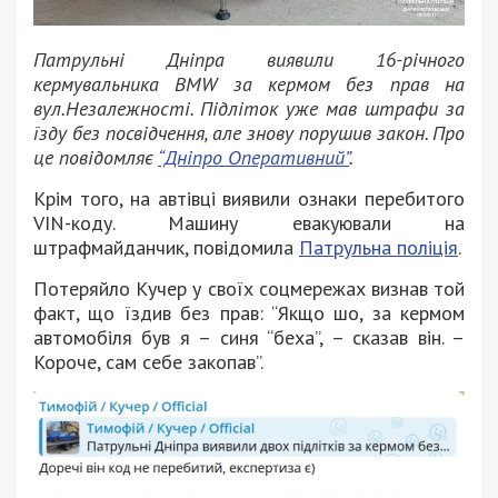
Патрульні Дніпра виявили 16-річного
кермувальника BMW за кермом без прав на
вул.Незалежності. Підліток уже мав штрафи за
їзду без посвідчення, але знову порушив закон. Про
це повідомляє
“Дніпро Оперативний”
.
Крім того, на автівці виявили ознаки перебитого
VIN-коду. Машину евакуювали на
штрафмайданчик, повідомила
Патрульна поліція
.
Потеряйло Кучер у своїх соцмережах визнав той
факт, що їздив без прав: “Якщо шо, за кермом
автомобіля був я – синя “беха”, – сказав він. –
Короче, сам себе закопав”.