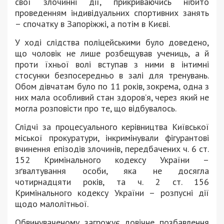
свої злочинні дії, прикриваючись нібито
проведенням індивідуальних спортивних занять
– спочатку в Запоріжжі, а потім в Києві.
У ході слідства поліцейськими було доведено,
що чоловік не лише розбещував учениць, а й
проти їхньої волі вступав з ними в інтимні
стосунки безпосередньо в залі для тренувань.
Обом дівчатам було по 11 років, зокрема, одна з
них мала особливий стан здоров’я, через який не
могла розповісти про те, що відбувалось.
Слідчі за процесуального керівництва Київської
міської прокуратури, інкримінували фігурантові
вчинення епізодів злочинів, передбачених ч. 6 ст.
152 Кримінального кодексу України –
зґвалтування особи, яка не досягла
чотирнадцяти років, та ч. 2 ст. 156
Кримінального кодексу України – розпусні дії
щодо малолітньої.
Обвинуваченому загрожує довічне позбавлення