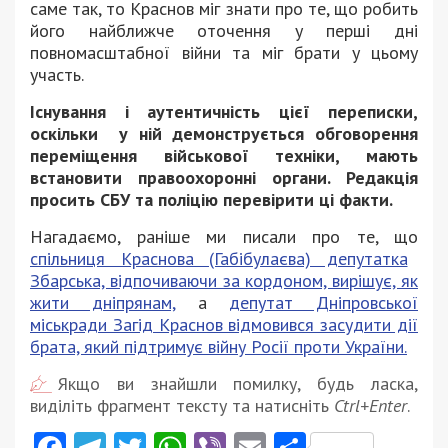
саме так, то Краснов міг знати про те, що робить
його найближче оточення у перші дні
повномасштабної війни та міг брати у цьому
участь.
Існування і аутентичність цієї переписки,
оскільки у ній демонструється обговорення
переміщення військової техніки, мають
встановити правоохоронні органи. Редакція
просить СБУ та поліцію перевірити ці факти.
Нагадаємо, раніше ми писали про те, що
спільниця Краснова (Габібулаєва) депутатка
Збарська, відпочиваючи за кордоном, вирішує, як
жити дніпрянам,
а
депутат Дніпровської
міськради Загід Краснов відмовився засудити дії
брата, який підтримує війну Росії проти України.
Якщо ви знайшли помилку, будь ласка,
виділіть фрагмент тексту та натисніть
Ctrl+Enter
.