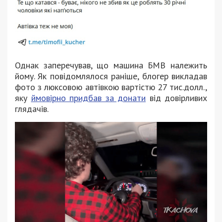
Однак заперечував, що машина БМВ належить
йому. Як повідомлялося раніше, блогер викладав
фото з люксовою автівкою вартістю 27 тис.долл.,
яку
ймовірно придбав за донати
від довірливих
глядачів.