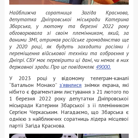
Найближча соратниця Загіда Краснова,
депутатка Дніпровської міськради Катерина
Збарська, у лютому та березні 2022 року
обговорювала зі своїм племінником, який, за
даними ЗМІ, отримав російське громадянство ще
у 2020 році, як будуть заходити росіяни і
переміщення військової техніки та озброєння у
Дніпрі. СБУ має перевірити ці дані, чи немає в них
державної зради. Про це повідомляє
49000.
У 2023 році у відомому телеграм-каналі
“Батальон Монако”
з’явилися
знімки екрана, які
нібито є фрагментами листування з 21 лютого по
1 березня 2022 року депутатки Дніпровської
міськради Катерини Збарської з її племінником
Сергієм Черкаським. Нагадаємо, що Збарська є
однією з найближчих соратниць лідера місцевої
партії Загіда Краснова.