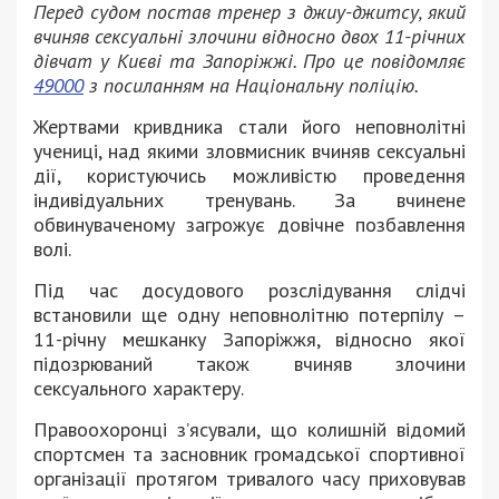
Перед судом постав тренер з джиу-джитсу, який
вчиняв сексуальні злочини відносно двох 11-річних
дівчат у Києві та Запоріжжі. Про це повідомляє
49000
з посиланням на Національну поліцію.
Жертвами кривдника стали його неповнолітні
учениці, над якими зловмисник вчиняв сексуальні
дії, користуючись можливістю проведення
індивідуальних тренувань. За вчинене
обвинуваченому загрожує довічне позбавлення
волі.
Під час досудового розслідування слідчі
встановили ще одну неповнолітню потерпілу –
11-річну мешканку Запоріжжя, відносно якої
підозрюваний також вчиняв злочини
сексуального характеру.
Правоохоронці з’ясували, що колишній відомий
спортсмен та засновник громадської спортивної
організації протягом тривалого часу приховував