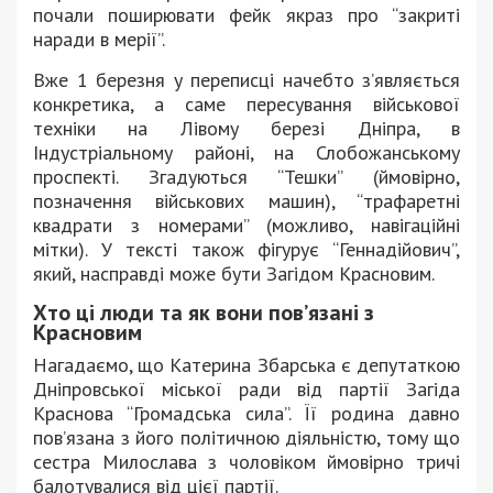
почали поширювати фейк якраз про “закриті
наради в мерії”.
Вже 1 березня у переписці начебто з’являється
конкретика, а саме пересування військової
техніки на Лівому березі Дніпра, в
Індустріальному районі, на Слобожанському
проспекті. Згадуються “Тешки” (ймовірно,
позначення військових машин), “трафаретні
квадрати з номерами” (можливо, навігаційні
мітки). У тексті також фігурує “Геннадійович”,
який, насправді може бути Загідом Красновим.
Хто ці люди та як вони пов’язані з
Красновим
Нагадаємо, що Катерина Збарська є депутаткою
Дніпровської міської ради від партії Загіда
Краснова “Громадська сила”. Її родина давно
пов’язана з його політичною діяльністю, тому що
сестра Милослава з чоловіком ймовірно тричі
балотувалися від цієї партії.