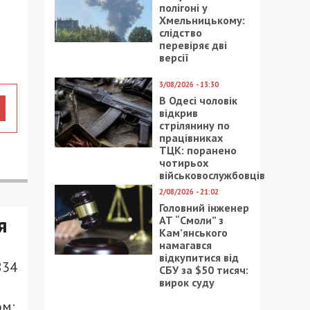
полігоні у
Хмельницькому:
слідство
перевіряє дві
версії
3/08/2026 - 13:30
В Одесі чоловік
відкрив
стрілянину по
працівниках
ТЦК: поранено
чотирьох
військовослужбовців
2/08/2026 - 21:02
Головний інженер
я
АТ “Смоли” з
Кам’янського
намагався
відкупитися від
834
СБУ за $50 тисяч:
вирок суду
ом: