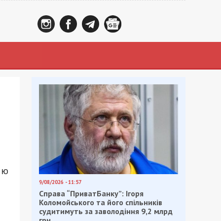
ию
9/08/2026 - 11:57
Справа “ПриватБанку”: Ігоря
Коломойського та його спільників
судитимуть за заволодіння 9,2 млрд
грн