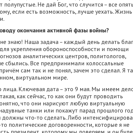
 полупустые. Не дай Бог, что случится – все опят
тому, если есть возможность, лучше уехать. Жизнь
и.
оводу окончания активной фазы войны
?
я не знаю! Наша задача – каждый день делать бла
, для укрепления обороноспособности и помощи
огнозов аналитических центров, политологов,
не сбылись. Все предпринимали колоссальные
причём сам так и не понял, зачем это сделал. Я т
енном, виртуальном мире.
о лица. Ключевая дата – это 9 мая. Мы имеем дело
такая, как сейчас, то как они будут проводить
онятно, что они нарисуют любую виртуальную
т надувные танки или покажут парад прошлого год
мая должны что-то сделать. Либо интенсифицирова
-то политические договоренности, которые я не
есть президент, которому мы доверяем, и он буде