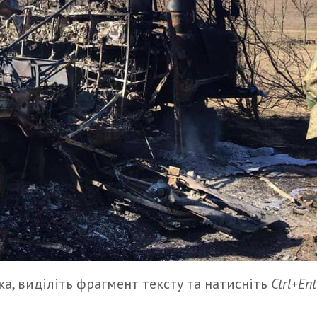
а, виділіть фрагмент тексту та натисніть
Ctrl+Ent
итися