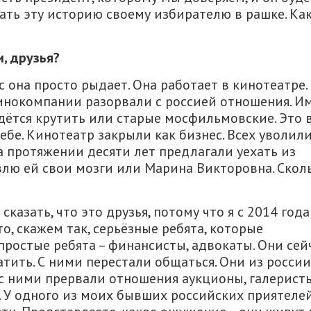
ать эту историю своему избирателю в рашке. Как
, друзья?
с она просто рыдает. Она работает в кинотеатре.
кинокомпании разорвали с россией отношения. И
дётся крутить или старые мосфильмовские. Это 
бе. Кинотеатр закрыли как бизнес. Всех уволили
а протяжении десяти лет предлагали уехать из
авлю ей свои мозги или Марина Викторовна. Скол
сказать, что это друзья, потому что я с 2014 года
о, скажем так, серьёзные ребята, которые
простые ребята – финансисты, адвокаты. Они сей
латить. С ними перестали общаться. Они из россии
 с ними прервали отношения аукционы, галеристы
ы. У одного из моих бывших российских приятеле