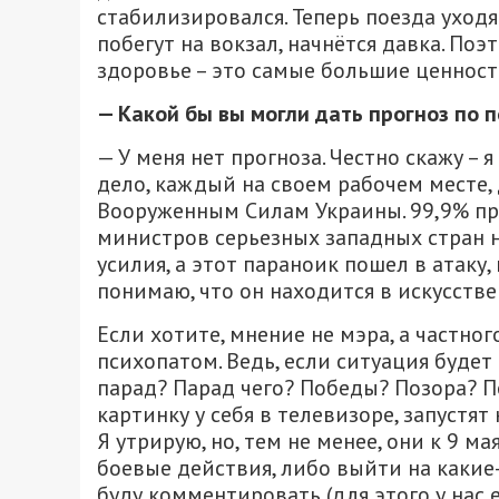
стабилизировался. Теперь поезда уходят
побегут на вокзал, начнётся давка. Поэ
здоровье – это самые большие ценност
—
Какой бы
в
ы могли дать прогноз
по п
— У меня нет прогноза. Честно скажу – 
дело, каждый на своем рабочем месте
Вооруженным Силам Украины. 99,9% пр
министров серьезных западных стран 
усилия, а этот параноик пошел в атаку, 
понимаю, что он находится в искусств
Если хотите, мнение не мэра, а частног
психопатом. Ведь, если ситуация будет 
парад? Парад чего? Победы? Позора? П
картинку у себя в телевизоре, запустя
Я утрирую, но, тем не менее, они к 9 
боевые действия, либо выйти на какие
буду комментировать (для этого у нас 