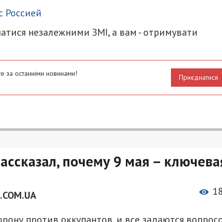
с Россией
атися незалежними ЗМІ, а вам - отримувати
е за останніми новинами!
Приєднатися
ассказал, почему 9 мая – ключева
1
.COM.UA
рону против оккупантов, и все задаются вопрос