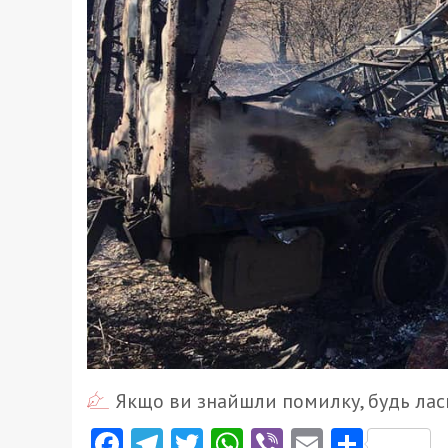
Якщо ви знайшли помилку, будь ласк
Facebook
Telegram
Twitter
WhatsApp
Viber
Email
Поділ