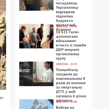
посадовець
Укрзалізниці
відряджав
підлеглих
будувати
приватний
4/08/2026 - 18:00
будинок
За $13 тисяч
допомагали
військовим
втекти зі служби:
ДБР викрило
організовану
групу
4/08/2026 - 16:30
Поліцейську
засудили до
максимальних 8
років ув’язнення
за смертельну
ДТП, у якій
загинула 6-річна
er
.
дівчинка
4/08/2026 - 15:00
Вибухи на