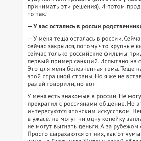
принимать эти решения). И потом прод
то так.
— У
в
ас остались
в россии
родственники
— У меня теща осталась в россии. Сейча
сейчас закрылся, потому что крупные 
сейчас только российские фильмы при
первый пример санкций. Испытано на се
Это для меня болезненная тема. Теще н
этой страшной страны. Но я же не вст
раз ей говорили, но вот.
У меня есть знакомые в россии. Не могу 
прекратил с россиянами общение. Но эт
интересуются японским искусством. Не
в ужасе: не могут ни одну копейку зап
не могут выгнать деньги. А за рубежом
Просто шарахаются от них, как от чум