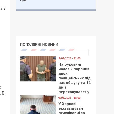
ов
ПОПУЛЯРНІ НОВИНИ
8/08/2026 - 21:00
На Буковині
чоловік поранив
двох
поліцейських під
час обшуку та 11
х
днів
переховувався у
 В
лісі
8/08/2026 - 15:00
У Харкові
ексзавідувач
психлікарні за