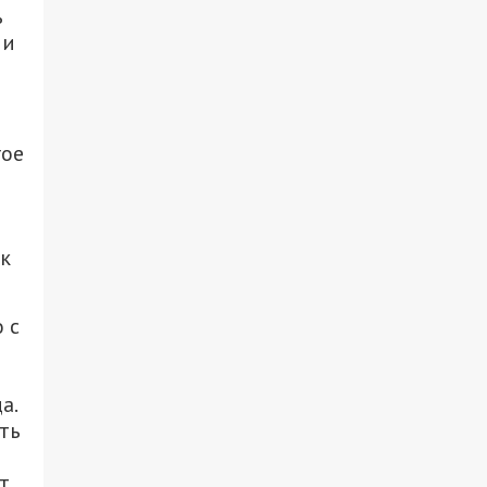
ь
 и
гое
ак
 с
а.
ть
т