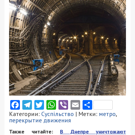
Facebook
Telegram
Twitter
WhatsApp
Viber
Email
Поділити
Категории:
Суспільство
| Метки:
метро
,
перекрытие движения
Также читайте:
В Днепре уничтожают