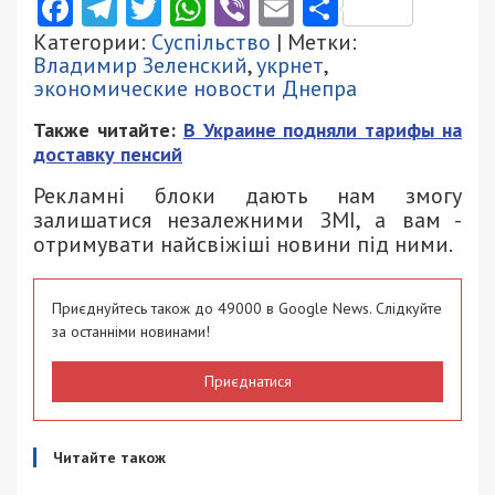
Facebook
Telegram
Twitter
WhatsApp
Viber
Email
Поділити
Категории:
Суспільство
| Метки:
Владимир Зеленский
,
укрнет
,
экономические новости Днепра
Также читайте:
В Украине подняли тарифы на
доставку пенсий
Рекламні блоки дають нам змогу
залишатися незалежними ЗМІ, а вам -
отримувати найсвіжіші новини під ними.
Приєднуйтесь також до 49000 в Google News. Слідкуйте
за останніми новинами!
Приєднатися
Читайте також