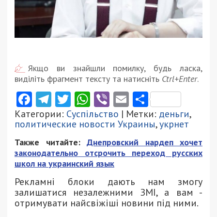
Якщо ви знайшли помилку, будь ласка,
виділіть фрагмент тексту та натисніть
Ctrl+Enter
.
Facebook
Telegram
Twitter
WhatsApp
Viber
Email
Поділити
Категории:
Суспільство
| Метки:
деньги
,
политические новости Украины
,
укрнет
Также читайте:
Днепровский нардеп хочет
законодательно отсрочить переход русских
школ на украинский язык
Рекламні блоки дають нам змогу
залишатися незалежними ЗМІ, а вам -
отримувати найсвіжіші новини під ними.