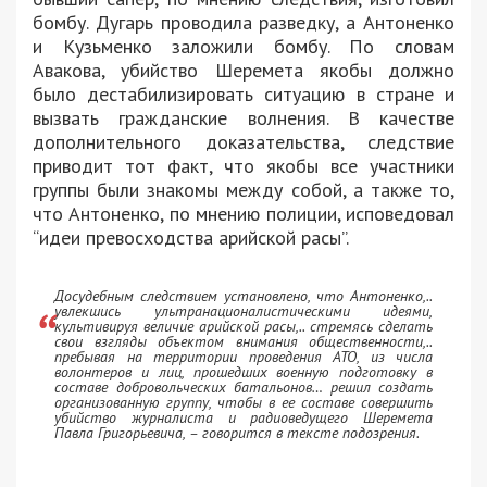
бомбу. Дугарь проводила разведку, а Антоненко
и Кузьменко заложили бомбу. По словам
Авакова, убийство Шеремета якобы должно
было дестабилизировать ситуацию в стране и
вызвать гражданские волнения. В качестве
дополнительного доказательства, следствие
приводит тот факт, что якобы все участники
группы были знакомы между собой, а также то,
что Антоненко, по мнению полиции, исповедовал
“идеи превосходства арийской расы”.
Досудебным следствием установлено, что Антоненко,..
увлекшись ультранационалистическими идеями,
культивируя величие арийской расы,.. стремясь сделать
свои взгляды объектом внимания общественности,..
пребывая на территории проведения АТО, из числа
волонтеров и лиц, прошедших военную подготовку в
составе добровольческих батальонов… решил создать
организованную группу, чтобы в ее составе совершить
убийство журналиста и радиоведущего Шеремета
Павла Григорьевича, – говорится в тексте подозрения.