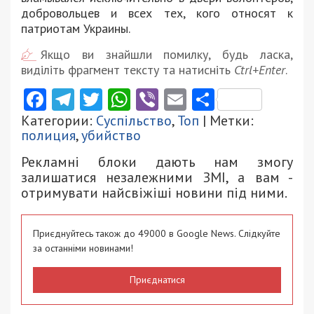
добровольцев и всех тех, кого относят к
патриотам Украины.
Якщо ви знайшли помилку, будь ласка,
виділіть фрагмент тексту та натисніть
Ctrl+Enter
.
Facebook
Telegram
Twitter
WhatsApp
Viber
Email
Поділити
Категории:
Суспільство
,
Топ
| Метки:
полиция
,
убийство
Рекламні блоки дають нам змогу
залишатися незалежними ЗМІ, а вам -
отримувати найсвіжіші новини під ними.
Приєднуйтесь також до 49000 в Google News. Слідкуйте
за останніми новинами!
Приєднатися