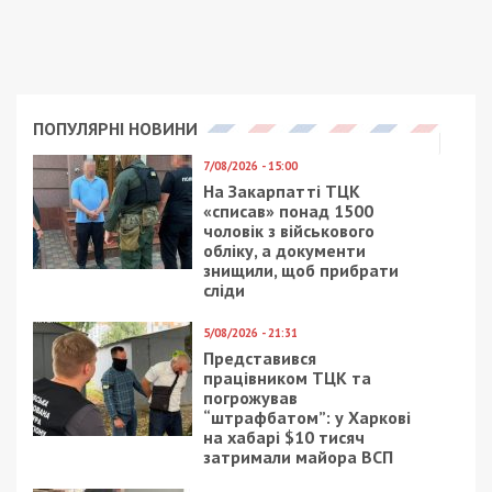
ПОПУЛЯРНІ НОВИНИ
7/08/2026 - 15:00
На Закарпатті ТЦК
«списав» понад 1500
чоловік з військового
обліку, а документи
знищили, щоб прибрати
сліди
5/08/2026 - 21:31
Представився
працівником ТЦК та
погрожував
“штрафбатом”: у Харкові
на хабарі $10 тисяч
затримали майора ВСП