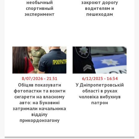
необычный
закроют дорогу
спортивный
водителям и
эксперимент
пешеходам
8/07/2026 - 21:31
6/12/2023 - 16:34
Обіцяв показувати
У Дніпропетровській
фотопастки та возити
області в руках
сигарети на власному
чоловіка вибухнув
авто: на Буковині
патрон
затримали начальника
відділу
прикордонзагону