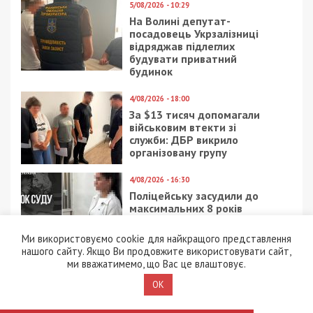
5/08/2026 - 10:29
На Волині депутат-
посадовець Укрзалізниці
відряджав підлеглих
будувати приватний
будинок
4/08/2026 - 18:00
За $13 тисяч допомагали
військовим втекти зі
служби: ДБР викрило
організовану групу
4/08/2026 - 16:30
Поліцейську засудили до
максимальних 8 років
ув’язнення за смертельну
ДТП, у якій загинула 6-
Ми використовуємо cookie для найкращого представлення
річна дівчинка
нашого сайту. Якщо Ви продовжите використовувати сайт,
ми вважатимемо, що Вас це влаштовує.
4/08/2026 - 15:00
OK
Вибухи на полігоні у
Хмельницькому: слідство