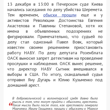
13 декабря в 13:00 в Печерском суде Киева
начались заседания по делу убийства Шеремета.
Тем временем,
обыски прошли
еще и у
активистов Революции Достоинства Евгения
Акастелова и Павлины Степановой, хотя их
имена в объявленных подозрениях не
фигурировали. Примечательно, что судьей по
делу стал одиозный Павел Вовк, который
известен своими решениями приостановить
работу НАБУ. По делу депутата Розенблата
ОАСК выносил запрет детективам на проведение
прослушки и наблюдения. ОАСК вынес решение,
что директор НАБУ Сытник вмешивался в
выборы в США. По итогу, скандальный судья
отправил Яну Дугарь и Юлию Кузьменко под
домашний арест.
В добровольческой и волонтерской среде давно была
мысль о том, что могут прийти с обысками, арестами.
Такие мысли были после того, как арестовали генерала
Марченко, Ирину Грищенко, пришли с обысками к Марусе