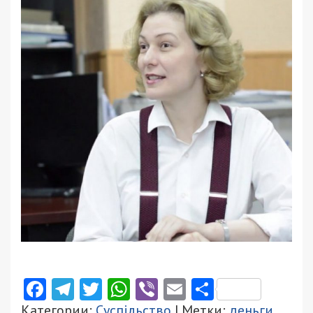
Facebook
Telegram
Twitter
WhatsApp
Viber
Email
Поділити
Категории:
Суспільство
| Метки:
деньги
,