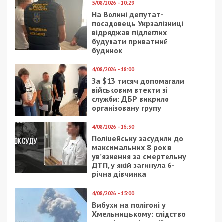
не публікувала, але враховуючи заяви, може
йтися про чергову будівельну аферу на суму в
понад мільярд гривень.
Facebook
Telegram
Twitter
WhatsApp
Viber
Email
Поділити
Категории:
Суспільство
| Метки:
афера
,
будівництво
,
розслідування
Рекламні блоки дають нам змогу
залишатися незалежними ЗМІ, а вам -
отримувати найсвіжіші новини під ними.
Приєднуйтесь також до 49000 в Google News. Слідкуйте
за останніми новинами!
Приєднатися
Читайте також