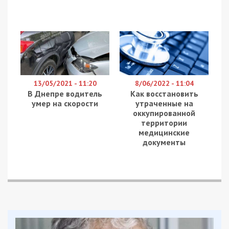
Олександр Турчин/ колаж
Впродовж червня 2026 року правоохоронні органи
провели понад два десятки обшуків компаній
Турчина у Києві, Дніпрі та інших містах у справі
про рекордну будівельну аферу. Йдеться про
можливі зловживання на сотні мільйонів гривень.
Про це повідомляє
49000
з посиланням на
УНІАН.
У судовій ухвалі від 27 травня 2026 року в
справі Nº 757/28774/26-к, що є в розпорядженні
редакції, мова про схему з подвійними
продажами квартир в “ЖК Delmar”, що
знаходиться в Києві за адресою Андрія
Верхогляда 14а у місті Києві.
“Прокурор зазначає, що групою осіб будівельної компанії
“Дельмар”, з метою заволодіння грошовими коштами, за
попередньої змови з невстановленими особами
виготовлено технічні паспорти на 56 квартир в
багатоквартирному житловому будинку “ЖК Delmar”
для повторної реалізації майнових прав на квартири