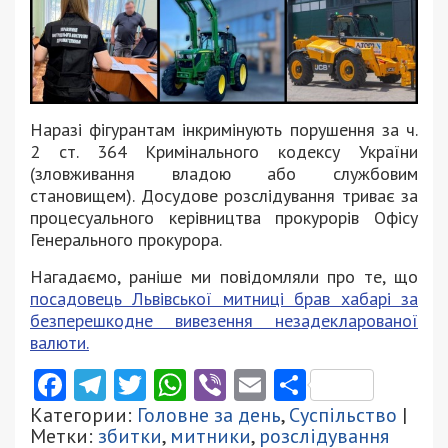
Наразі фігурантам інкримінують порушення за ч.
2 ст. 364 Кримінального кодексу України
(зловживання владою або службовим
становищем). Досудове розслідування триває за
процесуального керівництва прокурорів Офісу
Генерального прокурора.
Нагадаємо, раніше ми повідомляли про те, що
посадовець Львівської митниці брав хабарі за
безперешкодне вивезення незадекларованої
валюти.
Facebook
Telegram
Twitter
WhatsApp
Viber
Email
Поділити
Категории:
Головне за день
,
Суспільство
|
Метки:
збитки
,
митники
,
розслідування