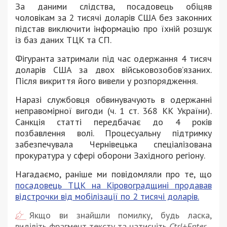
За даними слідства, посадовець обіцяв
чоловікам за 2 тисячі доларів США без законних
підстав виключити інформацію про їхній розшук
із баз даних ТЦК та СП.
Фігуранта затримали під час одержання 4 тисяч
доларів США за двох військовозобов’язаних.
Після викриття його вивели у розпорядження.
Наразі службовця обвинувачують в одержанні
неправомірної вигоди (ч. 1 ст. 368 КК України).
Санкція статті передбачає до 4 років
позбавлення волі. Процесуальну підтримку
забезпечувала Чернівецька спеціалізована
прокуратура у сфері оборони Західного регіону.
Нагадаємо, раніше ми повідомляли про те, що
посадовець ТЦК на Кіровоградщині продавав
відстрочки від мобілізації по 2 тисячі доларів.
Якщо ви знайшли помилку, будь ласка,
виділіть фрагмент тексту та натисніть
Ctrl+Enter
.