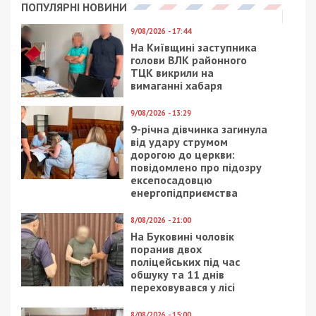
столичному “ЖК Delray”, а й ще на кількох
обʼєктах групи компаній Дельмар засновником
яких є забудовник та екс-депутат Дніпровської
міськради Олександр Турчин в Києві та Дніпрі.
Під час зустрічей з інвесторами ЖК “Миронова”
у Дніпрі Олександр Турчин переконував,
переконував, що має зв’язки в Офісі Президента
та ГУР.
Як тільки на початку червня почались обшуки –
Олександр Турчин виїхав за кордон.
Станом на сьогодні Дельмар має проблему з
добудовою ще як мінімум двох ЖК “Миронова” у
Дніпрі та ЖК “Delray” у Києві.
Днями ІА “Дніпро Оперативний”
опублікував
відео
із зверненням керівника будівельної
компанії, що була підрядником на вищезгаданих
обʼєктах- Максима Федулова, який заявив, що
житлові комплекси не добудовується, бо гроші