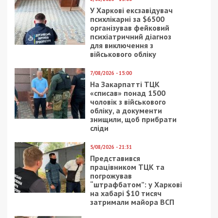
вкрали.
Щодо ЖК “Миронова” у Дніпрі, то маючи дозвіл
на будівництво підземного паркінгу компанія
звела 22-поверхівку, через незаконність
будівництва якої зараз триває кримінальне
провадження, а будинок і досі недобудований.
Не менш шокуючим є зізнання директора ТОВ
“Дельмар Арена”. Як зʼясувалося, директором
компанії, тобто людиною чий підпис стоїть на
угодах з інвестування в квартири – є Алієв
Асадулах Анвер Огли – звичайний охоронець,
якому за це дали 200 доларів.
У відео, яке
розміщено
на телеграм-каналі “Колл-
центр” чоловік розповів, що його просто
підставили, і тепер до нього прийшли
правоохоронці.
Поки про результати обшуків поліція інформації