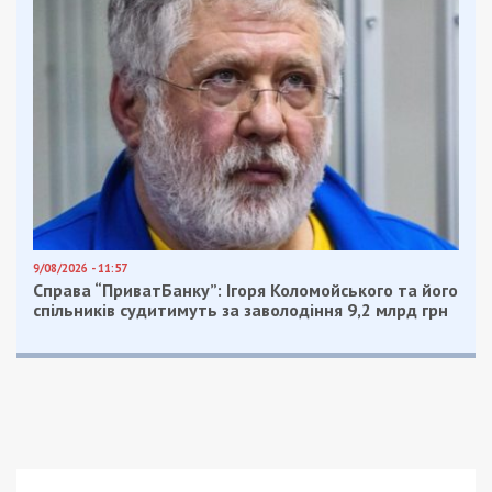
осіб, які інвестували на етапі раннього проектування
та будівництва житлового комплексу. Прокурор вважає,
що організатором злочинної схеми є Турчин Олександр
Леонідович, 12.05.1971 року народження. Він здійснює
фактичний контроль над групою компаній “Дельмар”,
координує дії учасників та здійснює розподіл ролей,
забезпечує підроблення документів та незаконне
відчуження квартир, організував призначення
номінальних осіб на підконтрольні підприємства,
контролює фінансові потоки від реалізації нерухомості
та вживає заходів з метою легалізації незаконно
отриманих коштів”, – йдеться в ухвалі суду.
Середня вартість однієї квартири в “ЖК Delmar”
стартувала від 100 000 доларів, тож орієнтовна
сума зловживань може становити понад 5 000
000 доларів.
Як стало відомо із особистих джерел УНІАН в
правоохоронних органах, обшуки пройшли в 23
осіб, які працювали чи працюють в групі компаній
Дельмар.
Проте може йтися не лише про зловживання в