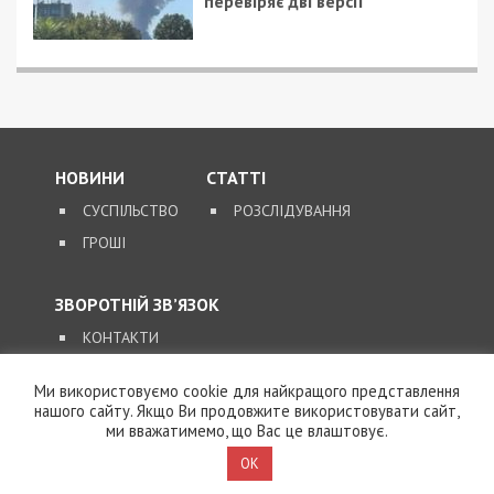
Предыдущая статья:
Посадовиці “Укрнафти” оголосили підозру
через закупівлю бракованих рукавиць на
6,8 млн грн
Следующая статья:
Збитки на 2,5 мільйона гривень: трьом
посадовцям митниці оголошено підозру
СУСПІЛЬСТВО
Ми використовуємо cookie для найкращого представлення
нашого сайту. Якщо Ви продовжите використовувати сайт,
ми вважатимемо, що Вас це влаштовує.
OK