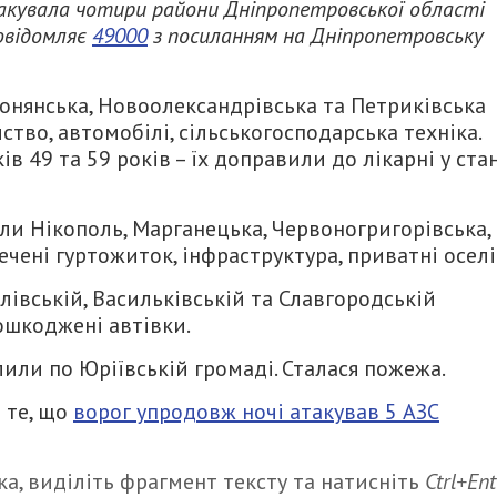
такувала чотири райони Дніпропетровської області
овідомляє
49000
з посиланням на Дніпропетровську
онянська, Новоолександрівська та Петриківська
тво, автомобілі, сільськогосподарська техніка.
в 49 та 59 років – їх доправили до лікарні у стан
ли Нікополь, Марганецька, Червоногригорівська,
чені гуртожиток, інфраструктура, приватні оселі
івській, Васильківській та Славгородській
ошкоджені автівки.
или по Юріївській громаді. Сталася пожежа.
 те, що
ворог упродовж ночі атакував 5 АЗС
а, виділіть фрагмент тексту та натисніть
Ctrl+Ent