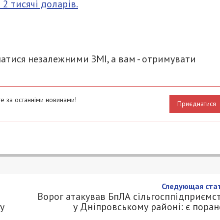
 2 тисячі доларів.
итися
атися незалежними ЗМІ, а вам - отримувати
е за останніми новинами!
Приєднатися
ивень: трьом посадовцям митниці