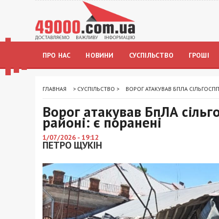
ПРО НАС
НОВИНИ
СУСПІЛЬСТВО
ГРОШІ
ГЛАВНАЯ
>
СУСПІЛЬСТВО
>
ВОРОГ АТАКУВАВ БПЛА СІЛЬГОСП
Ворог атакував БпЛА сільг
районі: є поранені
1/07/2026 - 19:12
ПЕТРО ЩУКІН