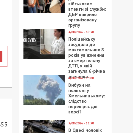
військовим
втекти зі служби:
ДБР викрило
організовану
групу
4/08/2026 - 16:30
Поліцейську
засудили до
максимальних 8
років ув’язнення
за смертельну
ДТП, у якій
загинула 6-річна
дівчинка
4/08/2026 - 15:00
Вибухи на
полігоні у
Хмельницькому:
слідство
перевіряє дві
версії
353
3/08/2026 - 13:30
В Одесі чоловік