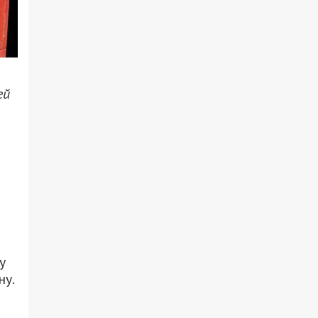
ей
у
ну.