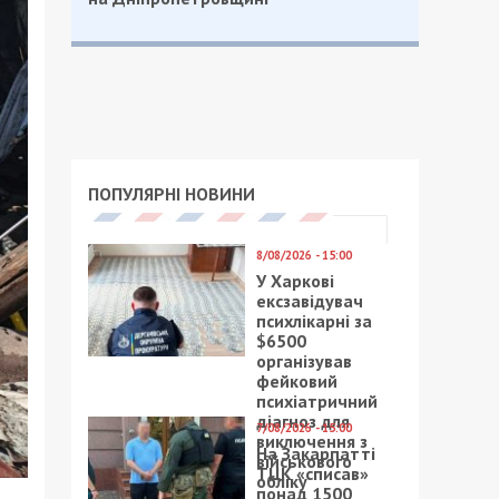
ПОПУЛЯРНІ НОВИНИ
8/08/2026 - 15:00
У Харкові
ексзавідувач
психлікарні за
$6500
організував
фейковий
психіатричний
діагноз для
7/08/2026 - 15:00
виключення з
На Закарпатті
військового
ТЦК «списав»
обліку
понад 1500