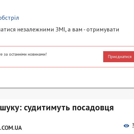
итися
обстріл
атися незалежними ЗМІ, а вам - отримувати
е за останніми новинами!
Приєднатися
озшуку: судитимуть посадовця
.COM.UA