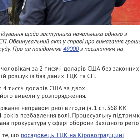
ідування щодо заступника начальника одного з
 СП. Обвинувальний акт у справі про вимагання грош
суду. Про це повідомляє
49000
з посиланням на
 чоловікам за 2 тисячі доларів США без законних
й розшук із баз даних ТЦК та СП.
 4 тисяч доларів США за двох
 його вивели у розпорядження.
жанні неправомірної вигоди (ч. 1 ст. 368 КК
 4 років позбавлення волі. Процесуальну підтримк
ана прокуратура у сфері оборони Західного регіо
 те, що
посадовець ТЦК на Кіровоградщині