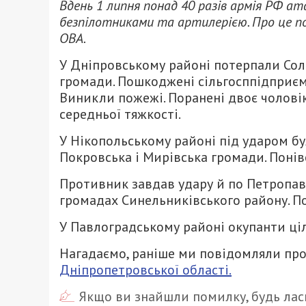
Вдень 1 липня понад 40 разів армія РФ а
безпілотниками та артилерією. Про це п
ОВА.
У Дніпровському районі потерпали Сол
громади. Пошкоджені сільгосппідприємс
Виникли пожежі. Поранені двоє чоловікі
середньої тяжкості.
У Нікопольському районі під ударом бу
Покровська і Мирівська громади. Поніве
Противник завдав удару й по Петропавл
громадах Синельниківського району. П
У Павлоградському районі окупанти ціл
Нагадаємо, раніше ми повідомляли про
Дніпропетровської області.
Якщо ви знайшли помилку, будь ласк