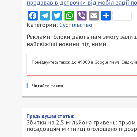
продавав відстрочки від мобілізації по
Facebook
Telegram
Twitter
WhatsApp
Viber
Email
Поділ
Категории:
Суспільство
Рекламні блоки дають нам змогу залиш
найсвіжіші новини під ними.
Приєднуйтесь також до 49000 в Google News. Слідкуйт
Читайте також
Збитки на 2,5 мільйона гр
оголошено підозру
1/07/2026 - 16:15