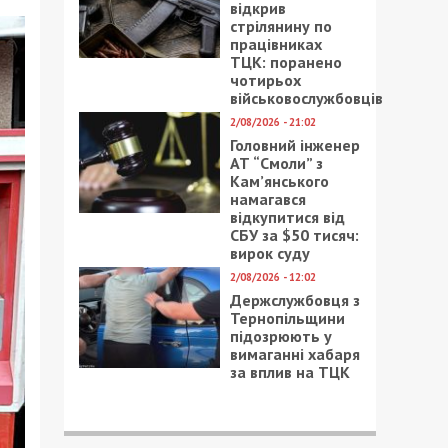
відкрив
стрілянину по
працівниках
ТЦК: поранено
чотирьох
військовослужбовців
2/08/2026 - 21:02
Головний інженер
АТ “Смоли” з
Кам’янського
намагався
відкупитися від
СБУ за $50 тисяч:
вирок суду
2/08/2026 - 12:02
Держслужбовця з
Тернопільщини
підозрюють у
вимаганні хабаря
за вплив на ТЦК