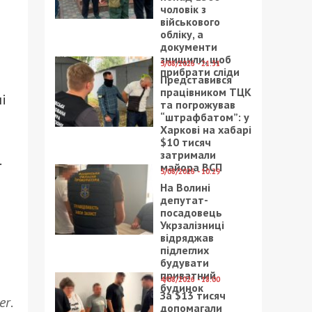
чоловік з
військового
обліку, а
документи
знищили, щоб
5/08/2026 - 21:31
прибрати сліди
Представився
працівником ТЦК
і
та погрожував
“штрафбатом”: у
Харкові на хабарі
$10 тисяч
затримали
.
майора ВСП
5/08/2026 - 10:29
На Волині
депутат-
посадовець
Укрзалізниці
відряджав
підлеглих
будувати
приватний
4/08/2026 - 18:00
будинок
За $13 тисяч
er
.
допомагали