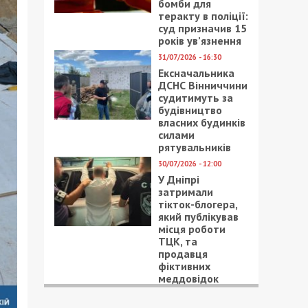
бомби для
теракту в поліції:
суд призначив 15
років ув’язнення
31/07/2026 - 16:30
Ексначальника
ДСНС Вінниччини
судитимуть за
будівництво
власних будинків
силами
рятувальників
30/07/2026 - 12:00
У Дніпрі
затримали
тікток-блогера,
який публікував
місця роботи
ТЦК, та
продавця
фіктивних
меддовідок