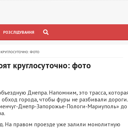
РОЗСЛІДУВАННЯ
 КРУГЛОСУТОЧНО: ФОТО
ят круглосуточно: фото
бъездную Днепра. Напомним, это трасса, котора
 обход города, чтобы фуры не разбивали дороги.
еменчуг-Днепр-Запорожье-Пологи-Мариуполь» до
а.
. На правом проезде уже залили монолитную