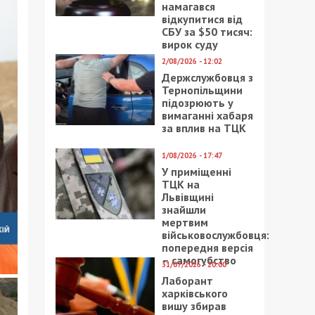
намагався
відкупитися від
СБУ за $50 тисяч:
вирок суду
2/08/2026 - 12:02
Держслужбовця з
Тернопільщини
підозрюють у
вимаганні хабаря
за вплив на ТЦК
1/08/2026 - 17:47
У приміщенні
ТЦК на
Львівщині
знайшли
мертвим
військовослужбовця:
попередня версія
– самогубство
31/07/2026 - 20:00
Лаборант
харківського
вишу збирав