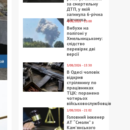
за смертельну
ДТП, у якій
загинула 6-річна
дівчинка
4/08/2026 - 15:00
Вибухи на
полігоні у
Хмельницькому:
слідство
перевіряє дві
версії
3/08/2026 - 13:30
В Одесі чоловік
відкрив
стрілянину по
працівниках
ТЦК: поранено
чотирьох
військовослужбовців
2/08/2026 - 21:02
Головний інженер
АТ “Смоли” з
Кам’янського