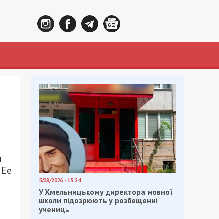
я
 Ее
5/08/2026 - 13:24
У Хмельницькому директора мовної
школи підозрюють у розбещенні
учениць