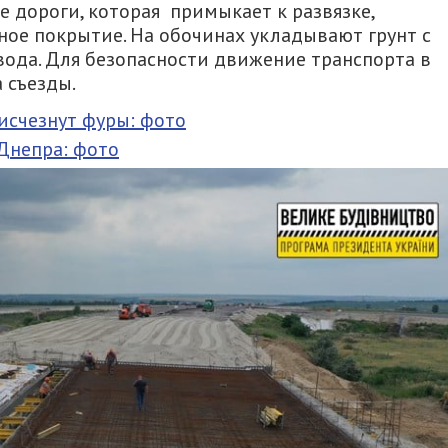
тке дороги, которая примыкает к развязке,
ое покрытие. На обочинах укладывают грунт с
вода. Для безопасности движение транспорта в
 съезды.
 исчезнут фуры: фото
Днепра: фото