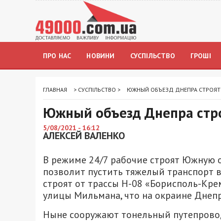
ПРО НАС
НОВИНИ
СУСПІЛЬСТВО
ГРОШІ
ГЛАВНАЯ
>
СУСПІЛЬСТВО
>
ЮЖНЫЙ ОБЪЕЗД ДНЕПРА СТРОЯТ
Южный объезд Днепра стро
5/08/2021 - 16:12
АЛЕКСЕЙ ВАЛЕНКО
В режиме 24/7 рабочие строят Южную о
позволит пустить тяжелый транспорт в
строят от трассы Н-08 «Борисполь-Кр
улицы Мильмана, что на окраине Днепр
Ныне сооружают тонельный путепровод