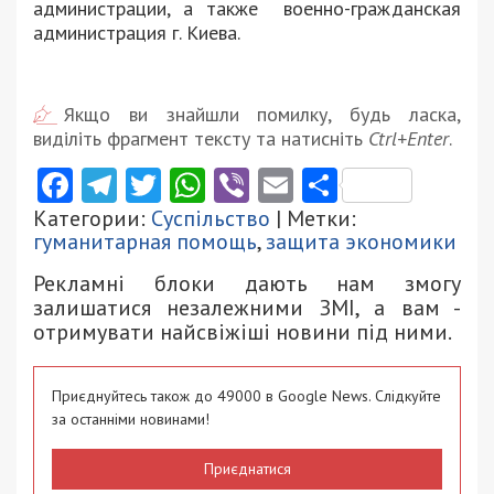
администрации, а также военно-гражданская
администрация г. Киева.
Якщо ви знайшли помилку, будь ласка,
виділіть фрагмент тексту та натисніть
Ctrl+Enter
.
Facebook
Telegram
Twitter
WhatsApp
Viber
Email
Поділити
Категории:
Суспільство
| Метки:
гуманитарная помощь
,
защита экономики
Рекламні блоки дають нам змогу
залишатися незалежними ЗМІ, а вам -
отримувати найсвіжіші новини під ними.
Приєднуйтесь також до 49000 в Google News. Слідкуйте
за останніми новинами!
Приєднатися