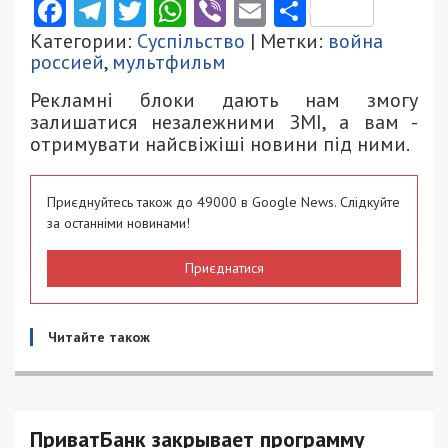
Facebook
Telegram
Twitter
WhatsApp
Viber
Email
Поділити
Категории:
Суспільство
| Метки:
война
россией
,
мультфильм
Рекламні блоки дають нам змогу
залишатися незалежними ЗМІ, а вам -
отримувати найсвіжіші новини під ними.
Приєднуйтесь також до 49000 в Google News. Слідкуйте
за останніми новинами!
Приєднатися
Читайте також
ПриватБанк закрывает программу