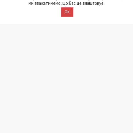
ми вважатимемо, що Вас це влаштовує.
OK
8/08/2026 - 13:00
Військовослужбовець і троє цивільних заробляли на
незаконному вивезенні бійців із військових частин
на Дніпропетровщині