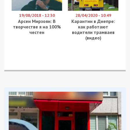
300 мільйонів гривень: сепаратисти
крадуть — братва користується
Справа Наталії Ешонкулової: допит
свідків замаху на життя
Facebook
Telegram
Twitter
WhatsApp
Viber
Email
Поділити
Категории:
Суспільство
| Метки:
Ешонкулова
,
криминал
Рекламні блоки дають нам змогу
залишатися незалежними ЗМІ, а вам -
отримувати найсвіжіші новини під ними.
Приєднуйтесь також до 49000 в Google News. Слідкуйте
за останніми новинами!