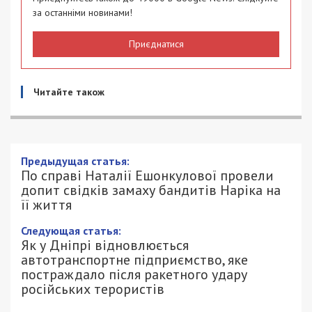
за останніми новинами!
Приєднатися
Читайте також
По справі Наталії Ешонкулової провели
допит свідків замаху бандитів Наріка
на її життя
26/10/2022 - 16:16
ПЕТРО ЩУКІН - СПЕЦИАЛЬНО ДЛЯ
3294
49000.COM.UA
Наталія Ешонкулова стала жертвою нападників у
липні минулого року. З того часу потерпіла