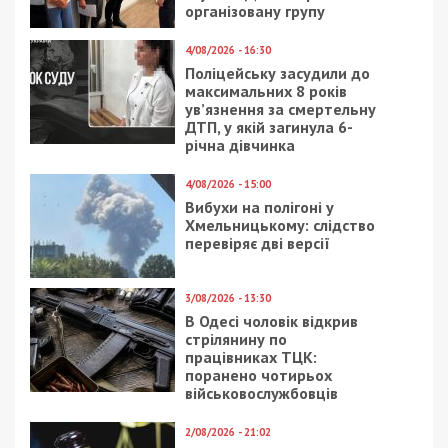
СУСПІЛЬСТВО
12/09/2020 - 9:12
10/08/2024 - 16:28
Коронавирус в
25 млн грн збитків на
Украине: свежая
закупівлі військової
статистика на утро 12
форми: повідомлено
сентября
про підозру
начальнику речової
служби військової
частини
19/08/2018 - 12:30
28/04/2020 - 10:49