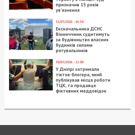
5/08/2026 - 13:24
У Хмельницькому директора мовної школи
підозрюють у розбещенні учениць
ПОПУЛЯРНІ НОВИНИ
4/08/2026 - 18:00
За $13 тисяч допомагали
військовим втекти зі
служби: ДБР викрило
організовану групу
4/08/2026 - 16:30