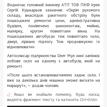
Водночас головний інженер АТП ТОВ ПКФ Ігрек
Сергій Кушкарьов зазначив: «Окрім рухомого
складу, внаслідок ракетного обстрілу були
пошкоджені ремонтні цехи, адміністративна
будівля, понівечено шиномонтаж, мийню,
малярку, кругом повилітали вікна. На
пошкоджених автобусах теж повилітало скло,
двері, зірвано підлогу. Тож продовжуємо їх
відновлювати».
Автослюсар підприємства Олег Мул нині замінює
лобове скло на одному з автобусів, який на
ремонті.
«Після цього встановлюватимемо заднє скло. І
вже за декілька днів машина зможе виїхати на
маршрут», — додав чоловік.
Якщо ви знайшли помилку, будь ласка,
виділіть фрагмент тексту та натисніть
Ctrl+Enter
.