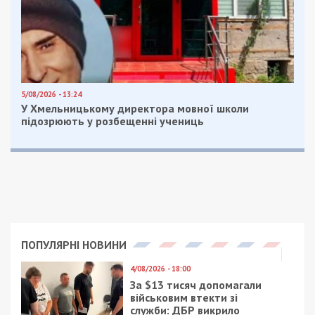
Приєднатися
Читайте також
Предыдущая статья:
Борис Філатов прокоментував загибель
вагітної жінки від російської ракети
Следующая статья:
У Дніпрі показали готовність насосних
станцій водовідведення у разі повного
знеструмлення