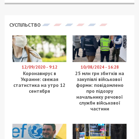
доводить: замах на її життя був замовлений, і
вона – знає ким. Які деталі на справу пролив
допит свідків на черговому судовому
засіданні
розповіла
Яна Богославська в
сюжеті
телеканалу ДніпроTV
.
Допит свідка у справі про замах на вбивство
Наталії Ешонкулової видався досить емоційним.
Того вечора нападники з банди одіозного
дніпровського кримінального авторитета
Олександра Петровського (Наріка) чекали на неї
біля дверей квартири. Нині ці спогади
перетворилися на свідчення у суді. Саме зі
свавіллям кримінальної імперії Наріка бореться
Наталія Ешонкулова.