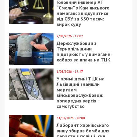
Арсен Мирзоян: В
Карантин в Днепре:
творчестве я на 100%
как работают
честен
водители трамваев
(видео)