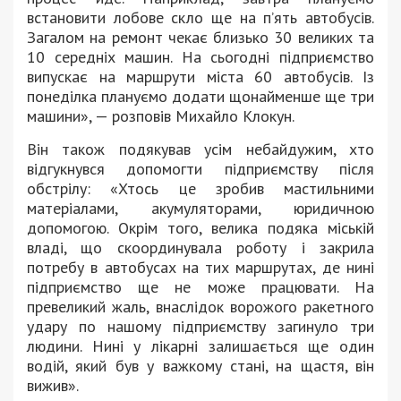
встановити лобове скло ще на п’ять автобусів.
Загалом на ремонт чекає близько 30 великих та
10 середніх машин. На сьогодні підприємство
випускає на маршрути міста 60 автобусів. Із
понеділка плануємо додати щонайменше ще три
машини», — розповів Михайло Клокун.
Він також подякував усім небайдужим, хто
відгукнувся допомогти підприємству після
обстрілу: «Хтось це зробив мастильними
матеріалами, акумуляторами, юридичною
допомогою. Окрім того, велика подяка міській
владі, що скоординувала роботу і закрила
потребу в автобусах на тих маршрутах, де нині
підприємство ще не може працювати. На
превеликий жаль, внаслідок ворожого ракетного
удару по нашому підприємству загинуло три
людини. Нині у лікарні залишається ще один
водій, який був у важкому стані, на щастя, він
вижив».