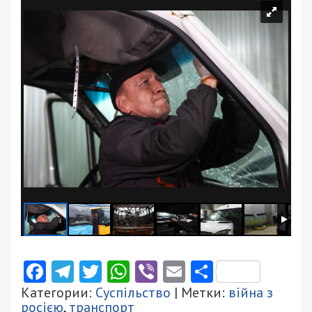
Facebook
Telegram
Twitter
WhatsApp
Viber
Email
Поділити
Категории:
Суспільство
| Метки:
війна з
росією
,
транспорт