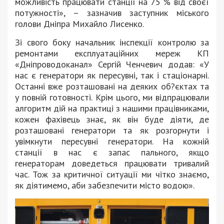
можливість працювати станції на 75 % від своєї
потужності», – зазначив заступник міського
голови Дніпра Михайло Лисенко.
Зі свого боку начальник інспекції контролю за
ремонтами експлуатаційних мереж КП
«Дніпроводоканал» Сергій Ченчевич додав: «У
нас є генератори як пересувні, так і стаціонарні.
Останні вже розташовані на деяких об?єктах та
у повній готовності. Крім цього, ми відпрацювали
алгоритм дій на практиці з нашими працівниками,
кожен фахівець знає, як він буде діяти, де
розташовані генератори та як розгорнути і
увімкнути пересувні генератори. На кожній
станції в нас є запас пального, якщо
генераторам доведеться працювати тривалий
час. Тож за критичної ситуації ми чітко знаємо,
як діятимемо, аби забезпечити місто водою».