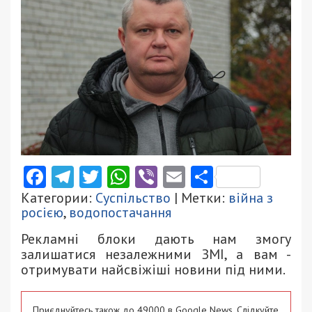
Facebook
Telegram
Twitter
WhatsApp
Viber
Email
Поділити
Категории:
Суспільство
| Метки:
війна з
росією
,
водопостачання
Рекламні блоки дають нам змогу
залишатися незалежними ЗМІ, а вам -
отримувати найсвіжіші новини під ними.
Приєднуйтесь також до 49000 в Google News. Слідкуйте