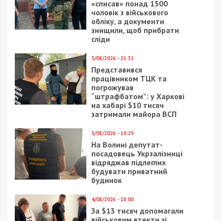
«списав» понад 1500
чоловік з військового
обліку, а документи
знищили, щоб прибрати
сліди
5/08/2026 - 21:31
Представився
працівником ТЦК та
погрожував
“штрафбатом”: у Харкові
на хабарі $10 тисяч
затримали майора ВСП
5/08/2026 - 10:29
На Волині депутат-
посадовець Укрзалізниці
відряджав підлеглих
будувати приватний
будинок
4/08/2026 - 18:00
За $13 тисяч допомагали
військовим втекти зі