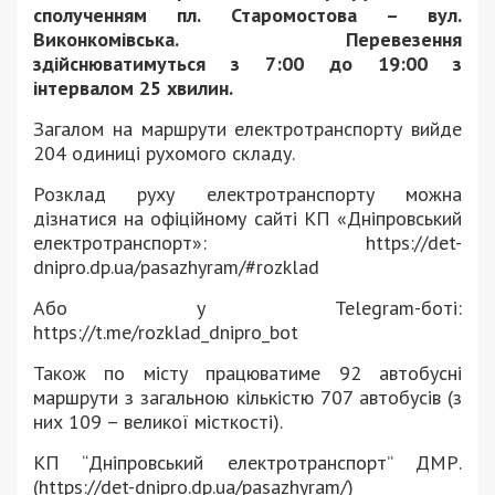
сполученням пл. Старомостова – вул.
Виконкомівська. Перевезення
здійснюватимуться з 7:00 до 19:00 з
інтервалом 25 хвилин.
Загалом на маршрути електротранспорту вийде
204 одиниці рухомого складу.
Розклад руху електротранспорту можна
дізнатися на офіційному сайті КП «Дніпровський
електротранспорт»: https://det-
dnipro.dp.ua/pasazhyram/#rozklad
Або у Telegram-боті:
https://t.me/rozklad_dnipro_bot
Також по місту працюватиме 92 автобусні
маршрути з загальною кількістю 707 автобусів (з
них 109 – великої місткості).
КП “Дніпровський електротранспорт” ДМР.
(https://det-dnipro.dp.ua/pasazhyram/)