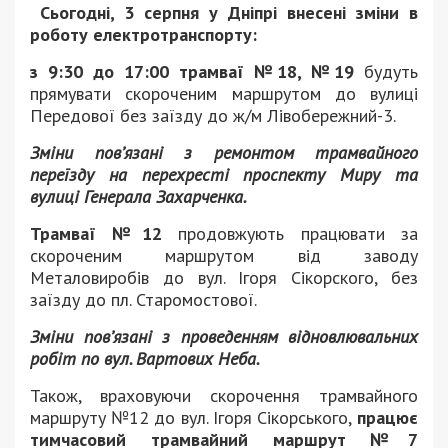
Сьогодні, 3 серпня у Дніпрі внесені зміни в
роботу електротранспорту:
з 9:30 до 17:00 трамваї №18, №19
будуть
прямувати скороченим маршрутом до вулиці
Передової без заїзду до ж/м Лівобережний-3.
Зміни пов’язані з ремонтом трамвайного
переїзду на перехресті проспекту Миру та
вулиці Генерала Захарченка.
Трамваї №12
продовжують працювати за
скороченим маршрутом від заводу
Металовиробів до вул. Ігоря Сікорского, без
заїзду до пл. Старомостової.
Зміни пов’язані з проведенням відновлювальних
робіт по вул. Вартових Неба.
Також, враховуючи скорочення трамвайного
маршруту №12 до вул. Ігоря Сікорського,
працює
тимчасовий трамвайний маршрут №7