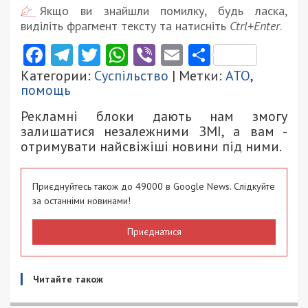
Якщо ви знайшли помилку, будь ласка,
виділіть фрагмент тексту та натисніть
Ctrl+Enter
.
Facebook
Telegram
Twitter
WhatsApp
Viber
Email
Поділити
Категории:
Суспільство
| Метки:
АТО
,
помощь
Рекламні блоки дають нам змогу
залишатися незалежними ЗМІ, а вам -
отримувати найсвіжіші новини під ними.
Приєднуйтесь також до 49000 в Google News. Слідкуйте
за останніми новинами!
Приєднатися
Читайте також