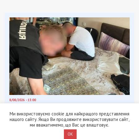
8/08/2026 - 13:00
Військовослужбовець і троє цивільних заробляли на
незаконному вивезенні бійців із військових частин
Ми використовуємо cookie для найкращого представлення
на Дніпропетровщині
нашого сайту. Якщо Ви продовжите використовувати сайт,
ми вважатимемо, що Вас це влаштовує.
OK