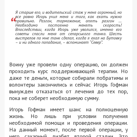
Я старше его, и водительский стаж у меня огромный, но
все равно Игорь учил меня и того, как ехать нужно
правильно. Разгон, торможение, опять разгон …
Необходимо постоянно менять скорость!
Впоследствии, когда Игорь уже уволился, именно его
советы спасли меня от сепарського танка. Шесть
выстрелов по мне танк сделал, когда я ехал на Бутовку
– и ни одного попадания, – вспоминает “Север”.
Воину уже провели одну операцию, он должен
проходить курс поддерживающей терапии. Но
даже те деньги, которые собирали побратимы и
волонтеры закончились и сейчас Игорь Гофман
вынужден отказаться от лечения до тех пор,
пока не соберет необходимую сумму.
Игорь Гофман имеет шанс на полноценную
жизнь. Но лишь при условии получения
необходимой помощи и проведения операции.
На данный момент, после первой операции, у
него сахарный диабет второй стадии. Это