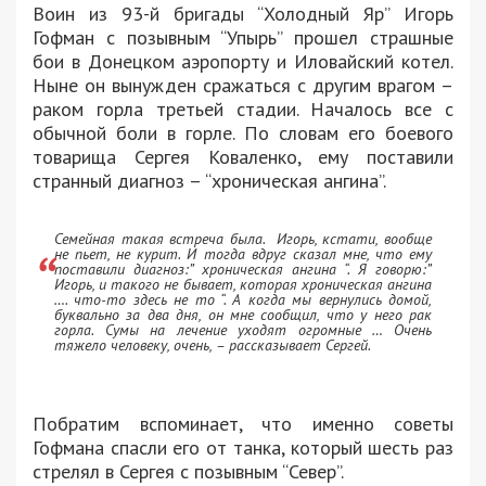
Воин из 93-й бригады “Холодный Яр” Игорь
Гофман с позывным “Упырь” прошел страшные
бои в Донецком аэропорту и Иловайский котел.
Ныне он вынужден сражаться с другим врагом –
раком горла третьей стадии. Началось все с
обычной боли в горле. По словам его боевого
товарища Сергея Коваленко, ему поставили
странный диагноз – “хроническая ангина”.
Семейная такая встреча была. Игорь, кстати, вообще
не пьет, не курит. И тогда вдруг сказал мне, что ему
поставили диагноз:” хроническая ангина “. Я говорю:”
Игорь, и такого не бывает, которая хроническая ангина
…. что-то здесь не то “. А когда мы вернулись домой,
буквально за два дня, он мне сообщил, что у него рак
горла. Сумы на лечение уходят огромные … Очень
тяжело человеку, очень, – рассказывает Сергей.
Побратим вспоминает, что именно советы
Гофмана спасли его от танка, который шесть раз
стрелял в Сергея с позывным “Север”.