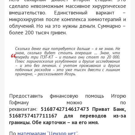
сделало невозможным массивное хирургическое
вмешательство. Единственный вариант –
микрохирургия после комплекса химиотерапий и
облучений. Но на это нужны деньги. Суммарно –
более 200 тысяч гривен.
Сколько денег еще потребуется дальше – я не знаю. Не
знаю, сколько будет стоить операция … Знаю, что
впереди три ПЭТ-КТ – и только они стоят по 20 000.
Плюс ларингоскопия углубленная и другие исследования
– и это без лечения. с учетом проживания и других
побочных расходов – это уже тысяч двести с лишним
примерно, – рассказывает Игорь.
Предоставить финансовую помощь Игорю
Гофману можно по
реквизитам:
5168742714617473 Приват Банк,
5168757417711167 для переводов из-за
границы. Обе карточки – на его имя.
По
материалам “Цензор нет”
.