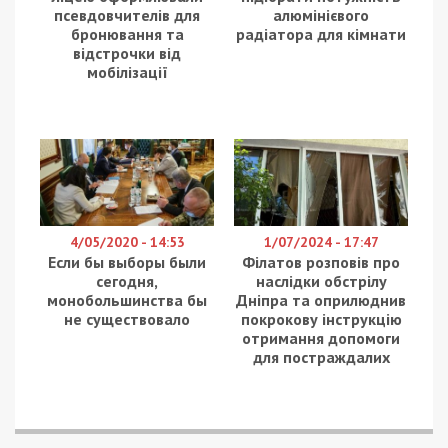
псевдовчителів для
алюмінієвого
бронювання та
радіатора для кімнати
відстрочки від
мобілізації
4/05/2020 - 14:53
1/07/2024 - 17:47
Если бы выборы были
Філатов розповів про
сегодня,
наслідки обстрілу
монобольшинства бы
Дніпра та оприлюднив
не существовало
покрокову інструкцію
отримання допомоги
для постраждалих