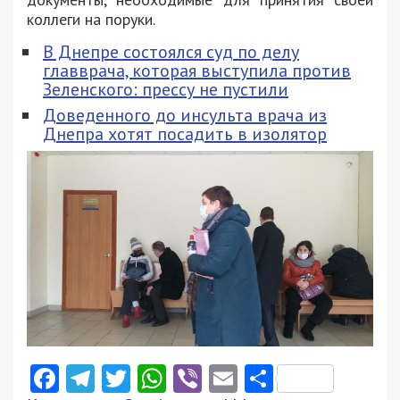
коллеги на поруки.
В Днепре состоялся суд по делу
главврача, которая выступила против
Зеленского: прессу не пустили
Доведенного до инсульта врача из
Днепра хотят посадить в изолятор
Facebook
Telegram
Twitter
WhatsApp
Viber
Email
Поділити