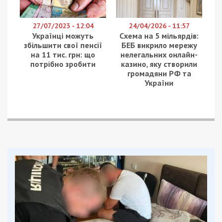
горячей едой, собирают лекарства, вещи первой
необходимости.
Отдельно приоритет – больницы. Наш военный
госпиталь нуждается в лекарствах. Мы уже передали
много фур. Новые грузы готовят в госпиталь и
больницу Мечникова, наши работники формируют грузы
на границе. В области есть отряд быстрого
реагирования. Он находится в готовности – сначала
помогали на вокзале, сейчас наш отряд обучает
население навыкам первой помощи, – рассказывает
Людмила Лашко.
Также Людмила говорит, что сейчас фиксируют
случаи, когда люди незаконно используют
эмблему Красного Креста. Если вы увидите
красный крест не на том автомобиле и не там
где надо, или эмблема нарисована не по
стандарту – сообщайте об этом. Пока
появилось много псевдо волонтеров, которых
тоже разоблачают.