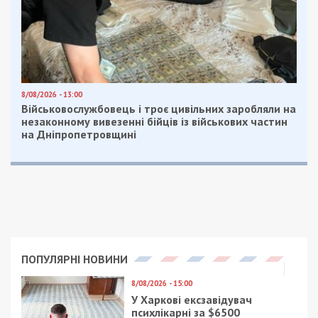
В Мариуполь закупили на четверть миллиона лекарств,
но из-за обстрелов не можем его доставить. Что
касается розыска пропавших без вести людей, кто
потерялся, не может найти близких – у нас
международная служба розыска и мы разыскиваем за
пределами Украины, ведь Красный крест работает в 196
странах мира. Телефон Днепропетровской областной
организации, на который обращаться могут все, кто
нуждается в помощи 067 829 00 79, – уточняет
руководитель областной организации Общества
Красного Креста.