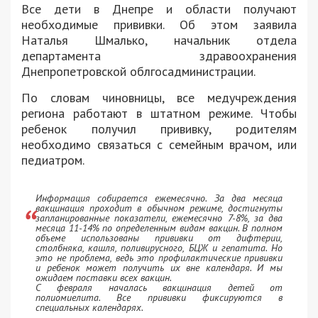
Все дети в Днепре и области получают
необходимые прививки. Об этом заявила
Наталья Шмалько, начальник отдела
департамента здравоохранения
Днепропетровской облгосадминистрации.
По словам чиновницы, все медучреждения
региона работают в штатном режиме. Чтобы
ребенок получил прививку, родителям
необходимо связаться с семейным врачом, или
педиатром.
Информация собирается ежемесячно. За два месяца
вакцинация проходит в обычном режиме, достигнуты
запланированные показатели, ежемесячно 7-8%, за два
месяца 11-14% по определенным видам вакцин. В полном
объеме использованы прививки от дифтерии,
столбняка, кашля, поливирусного, БЦЖ и гепатита. Но
это не проблема, ведь это профилактические прививки
и ребенок может получить их вне календаря. И мы
ожидаем поставки всех вакцин.
С февраля началась вакцинация детей от
полиомиелита. Все прививки фиксируются в
специальных календарях.