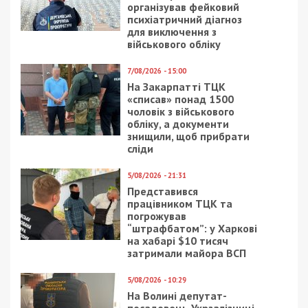
Facebook
Telegram
Twitter
WhatsApp
Viber
Email
Поділити
Категории:
Суспільство
| Метки:
война с
Россией
Рекламні блоки дають нам змогу
залишатися незалежними ЗМІ, а вам -
отримувати найсвіжіші новини під ними.
Приєднуйтесь також до 49000 в Google News. Слідкуйте
за останніми новинами!
Приєднатися
Читайте також