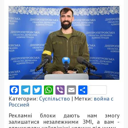
Facebook
Telegram
Twitter
WhatsApp
Viber
Email
Поділити
Категории:
Суспільство
| Метки:
война с
Россией
Рекламні блоки дають нам змогу
залишатися незалежними ЗМІ, а вам -