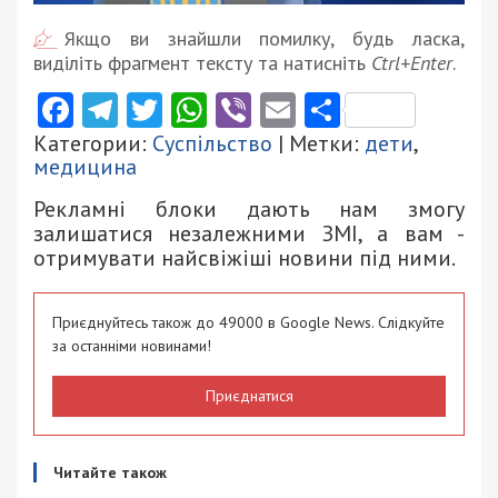
Якщо ви знайшли помилку, будь ласка,
виділіть фрагмент тексту та натисніть
Ctrl+Enter
.
Facebook
Telegram
Twitter
WhatsApp
Viber
Email
Поділити
Категории:
Суспільство
| Метки:
дети
,
медицина
Рекламні блоки дають нам змогу
залишатися незалежними ЗМІ, а вам -
отримувати найсвіжіші новини під ними.
Приєднуйтесь також до 49000 в Google News. Слідкуйте
за останніми новинами!
Приєднатися
Читайте також