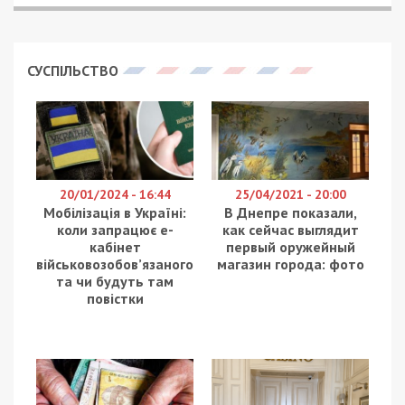
Руководитель областной организации Общества
Красного Креста Людмила Лашко рассказала,
кто может обратиться в организацию за
помощью.
Красный Крест с первых дней начал работу по
помощи населению, направляли гуманитарные
грузы в Харьков, Мариуполь, горячие точки.
Сейчас они оказывают помощь незащищенным
слоям населения, которые будут к ним
эвакуироваться. Также они организовывают
пункты по области: Кривой Рог, Каменское.
Павлоград, Никополь, Днепр – там работают
волонтеры, которые собирают помощь и все
необходимое. Если человек приехал, то он
получит еду, вещи первой необходимости,
место, где жить. В Днепре два пункта: Рабочая,
73 (горячее питание) и Роторная, 23А (питание,
продуктовые наборы, аптечки). В этих пунктах
каждый гражданин может получить любую
помощь, там ежедневно бесплатно кормят