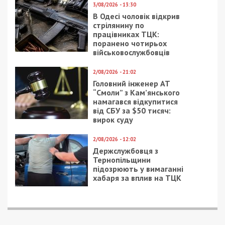
коли запрацює е-
как сейчас выглядит
кабінет
первый оружейный
військовозобов’язаного
магазин города: фото
та чи будуть там
повістки
27/07/2023 - 12:04
24/04/2026 - 11:57
Українці можуть
Схема на 5 мільярдів:
збільшити свої пенсії
БЕБ викрило мережу
на 11 тис. грн: що
нелегальних онлайн-
потрібно зробити
казино, яку створили
громадяни РФ та
України