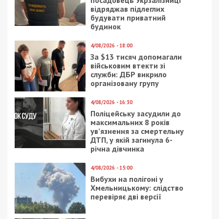
Предыдущая статья:
Днепровских студентов-медиков ждут в
аптеках и складах
Следующая статья:
Днепрянам предлагают интересную
работу на свежем воздухе
СУСПІЛЬСТВО
20/01/2024 - 16:44
25/04/2021 - 20:00
Мобілізація в Україні:
В Днепре показали,